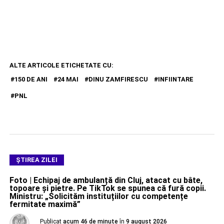
ALTE ARTICOLE ETICHETATE CU:
150 DE ANI
24 MAI
DINU ZAMFIRESCU
INFIINTARE
PNL
ŞTIREA ZILEI
Foto | Echipaj de ambulanță din Cluj, atacat cu bâte,
topoare și pietre. Pe TikTok se spunea că fură copii.
Ministru: „Solicităm instituțiilor cu competențe
fermitate maximă”
Publicat
acum 46 de minute
în
9 august 2026