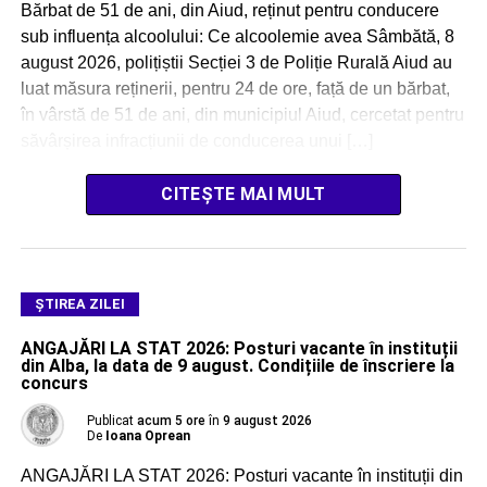
Bărbat de 51 de ani, din Aiud, reținut pentru conducere
sub influența alcoolului: Ce alcoolemie avea Sâmbătă, 8
august 2026, polițiștii Secției 3 de Poliție Rurală Aiud au
luat măsura reținerii, pentru 24 de ore, față de un bărbat,
în vârstă de 51 de ani, din municipiul Aiud, cercetat pentru
săvârșirea infracțiunii de conducerea unui […]
CITEȘTE MAI MULT
ŞTIREA ZILEI
ANGAJĂRI LA STAT 2026: Posturi vacante în instituții
din Alba, la data de 9 august. Condițiile de înscriere la
concurs
Publicat
acum 5 ore
în
9 august 2026
De
Ioana Oprean
ANGAJĂRI LA STAT 2026: Posturi vacante în instituții din