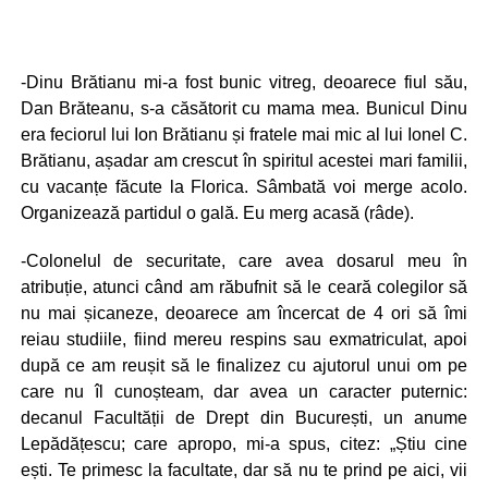
-Dinu Brătianu mi-a fost bunic vitreg, deoarece fiul său,
Dan Brăteanu, s-a căsătorit cu mama mea. Bunicul Dinu
era feciorul lui Ion Brătianu și fratele mai mic al lui Ionel C.
Brătianu, așadar am crescut în spiritul acestei mari familii,
cu vacanțe făcute la Florica. Sâmbată voi merge acolo.
Organizează partidul o gală. Eu merg acasă (râde).
-Colonelul de securitate, care avea dosarul meu în
atribuție, atunci când am răbufnit să le ceară colegilor să
nu mai șicaneze, deoarece am încercat de 4 ori să îmi
reiau studiile, fiind mereu respins sau exmatriculat, apoi
după ce am reușit să le finalizez cu ajutorul unui om pe
care nu îl cunoșteam, dar avea un caracter puternic:
decanul Facultății de Drept din București, un anume
Lepădățescu; care apropo, mi-a spus, citez: „Știu cine
ești. Te primesc la facultate, dar să nu te prind pe aici, vii