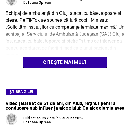
De
Ioana Oprean
Echipaj de ambulanță din Cluj, atacat cu bâte, topoare și
pietre. Pe TikTok se spunea că fură copii. Ministru:
„Solicităm instituțiilor cu competențe fermitate maximă” Un
echipaj al Serviciului de Ambulanță Județean (SAJ) Cluj a
fost atacat cu bâte, topoare și pietre în timp ce intervenea
pentru acordarea de îngrijiri medicale unui pacient din
comuna […]
CITEȘTE MAI MULT
ŞTIREA ZILEI
Video | Bărbat de 51 de ani, din Aiud, reținut pentru
conducere sub influența alcoolului: Ce alcoolemie avea
Publicat
acum 2 ore
în
9 august 2026
De
Ioana Oprean