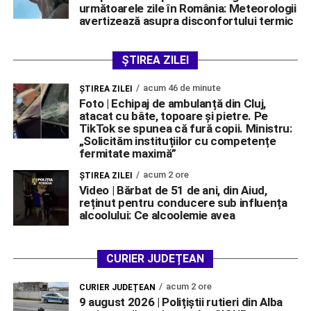
următoarele zile în România: Meteorologii
avertizează asupra disconfortului termic
ȘTIREA ZILEI
acum 46 de minute
ŞTIREA ZILEI
Foto | Echipaj de ambulanță din Cluj,
atacat cu bâte, topoare și pietre. Pe
TikTok se spunea că fură copii. Ministru:
„Solicităm instituțiilor cu competențe
fermitate maximă”
acum 2 ore
ŞTIREA ZILEI
Video | Bărbat de 51 de ani, din Aiud,
reținut pentru conducere sub influența
alcoolului: Ce alcoolemie avea
CURIER JUDEȚEAN
acum 2 ore
CURIER JUDEȚEAN
9 august 2026 | Polițiștii rutieri din Alba