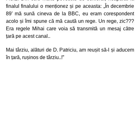
finalul finalului o menționez și pe aceasta: „În decembrie
89’ mă sună cineva de la BBC, eu eram corespondent
acolo și îmi spune că mă caută un rege. Un rege, zic???
Era regele Mihai care voia să transmită un mesaj către
țară pe acest canal..
Mai târziu, alături de D. Patriciu, am reușit să-l și aducem
în țară, rușinos de târziu..!”