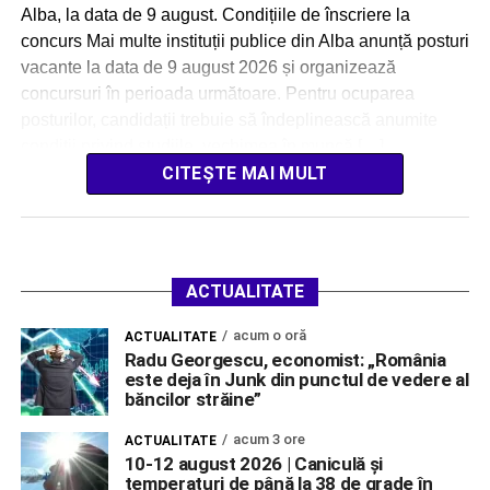
Alba, la data de 9 august. Condițiile de înscriere la
concurs Mai multe instituții publice din Alba anunță posturi
vacante la data de 9 august 2026 și organizează
concursuri în perioada următoare. Pentru ocuparea
posturilor, candidații trebuie să îndeplinească anumite
condiții privind studiile, vechimea în muncă […]
CITEȘTE MAI MULT
ACTUALITATE
acum o oră
ACTUALITATE
Radu Georgescu, economist: „România
este deja în Junk din punctul de vedere al
băncilor străine”
acum 3 ore
ACTUALITATE
10-12 august 2026 | Caniculă și
temperaturi de până la 38 de grade în