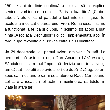
150 de ani de linie continuă a insistat să-mi explice
seniorul vorbindu-mi cum, la Paris a luat ființă „Clubul
Liberal”, atunci când partidul a fost interzis în țară. Tot
acolo s-a încercat crearea unui Front Românesc, însă nu
a funcționat la fel ca și clubul. În schimb, tot acolo a luat
ființă „Asociația Deținuților” Politici, implementată apoi în
țară (după revoluția din 89”) de către Ticu Dumitrescu.
-În 29 decembrie, cu primul avion, am venit în țară. La
aeroport mă așteptau deja Dan Amadeo Lăzărescu și
Săndulescu…am luat împreună decizia unei inițiative și
am căutat liberalii supraviețuitori de după tăvălug. Le-am
spus că în curând o să ni se alăture și Radu Câmpeanu,
cel care a jucat un rol activ în menținerea partidului în
viață în afara țării.