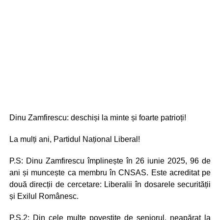
Dinu Zamfirescu: deschiși la minte și foarte patrioți!
La mulți ani, Partidul Național Liberal!
P.S: Dinu Zamfirescu împlinește în 26 iunie 2025, 96 de
ani și muncește ca membru în CNSAS. Este acreditat pe
două direcții de cercetare: Liberalii în dosarele securității
și Exilul Românesc.
P.S.2: Din cele multe povestite de seniorul, neapărat la