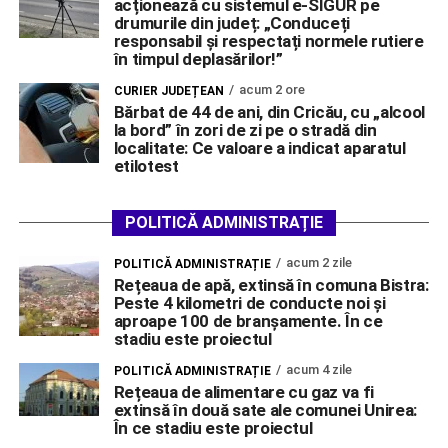
acționează cu sistemul e-SIGUR pe
drumurile din județ: „Conduceți
responsabil și respectați normele rutiere
în timpul deplasărilor!”
acum 2 ore
CURIER JUDEȚEAN
Bărbat de 44 de ani, din Cricău, cu „alcool
la bord” în zori de zi pe o stradă din
localitate: Ce valoare a indicat aparatul
etilotest
POLITICĂ ADMINISTRAȚIE
acum 2 zile
POLITICĂ ADMINISTRAȚIE
Rețeaua de apă, extinsă în comuna Bistra:
Peste 4 kilometri de conducte noi și
aproape 100 de branșamente. În ce
stadiu este proiectul
acum 4 zile
POLITICĂ ADMINISTRAȚIE
Rețeaua de alimentare cu gaz va fi
extinsă în două sate ale comunei Unirea:
În ce stadiu este proiectul