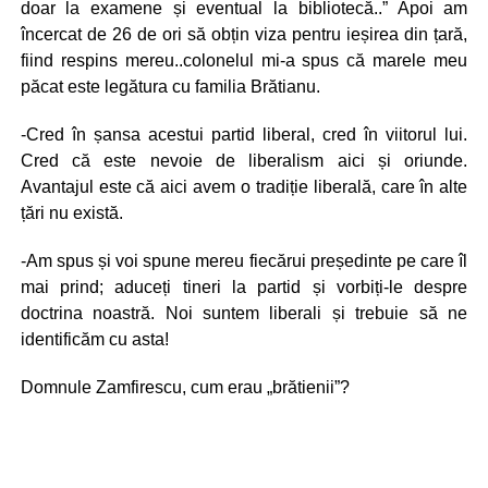
doar la examene și eventual la bibliotecă..” Apoi am
încercat de 26 de ori să obțin viza pentru ieșirea din țară,
fiind respins mereu..colonelul mi-a spus că marele meu
păcat este legătura cu familia Brătianu.
-Cred în șansa acestui partid liberal, cred în viitorul lui.
Cred că este nevoie de liberalism aici și oriunde.
Avantajul este că aici avem o tradiție liberală, care în alte
țări nu există.
-Am spus și voi spune mereu fiecărui președinte pe care îl
mai prind; aduceți tineri la partid și vorbiți-le despre
doctrina noastră. Noi suntem liberali și trebuie să ne
identificăm cu asta!
Domnule Zamfirescu, cum erau „brătienii”?