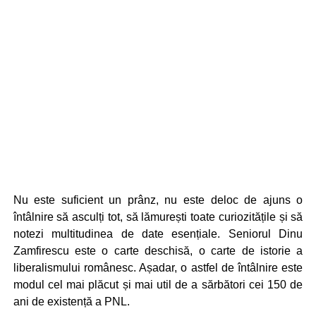
Nu este suficient un prânz, nu este deloc de ajuns o
întâlnire să asculți tot, să lămurești toate curiozitățile și să
notezi multitudinea de date esențiale. Seniorul Dinu
Zamfirescu este o carte deschisă, o carte de istorie a
liberalismului românesc. Așadar, o astfel de întâlnire este
modul cel mai plăcut și mai util de a sărbători cei 150 de
ani de existență a PNL.