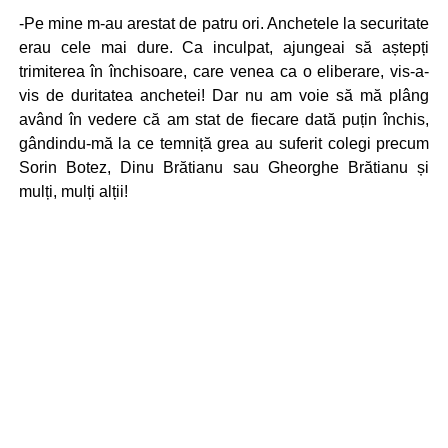
-Pe mine m-au arestat de patru ori. Anchetele la securitate
erau cele mai dure. Ca inculpat, ajungeai să aștepți
trimiterea în închisoare, care venea ca o eliberare, vis-a-
vis de duritatea anchetei! Dar nu am voie să mă plâng
având în vedere că am stat de fiecare dată puțin închis,
gândindu-mă la ce temniță grea au suferit colegi precum
Sorin Botez, Dinu Brătianu sau Gheorghe Brătianu și
mulți, mulți alții!