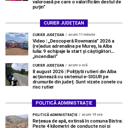
valoroasă pe care o valorificăm destul de
puțin”
CURIER JUDEȚEAN
acum 11 minute
CURIER JUDEȚEAN
Video | „Descoperă Rowmania” 2026 a
(re)adus adrenalina pe Mureș, la Alba
Iulia: 9 echipaje la start și câștigători…
„incendiari”
acum o oră
CURIER JUDEȚEAN
8 august 2026 | Polițiștii rutieri din Alba
acționează cu sistemul e-SIGUR pe
drumurile din județ: Sunt vizate zonele cu
risc rutier
POLITICĂ ADMINISTRAȚIE
acum 19 ore
POLITICĂ ADMINISTRAȚIE
Rețeaua de apă, extinsă în comuna Bistra:
Peste 4 kilometri de conducte noi și