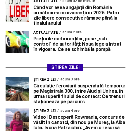
acum 42 de minute
ACTUALITATE
Când vor avea angajații din România
următoarea minivacanță în 2026: Patru
zile libere consecutive rămase până la
finalul anului
acum 2 ore
ACTUALITATE
Prețurile carburanților, puse „sub
control” de autorități: Noua lege a intrat
în vigoare. Ce se schimbă la pompă
ȘTIREA ZILEI
acum 3 ore
ŞTIREA ZILEI
Circulație feroviară suspendată temporar
pe Magistrala 300, între Aiud și Unirea, în
urma ruperii firului de contact: Ce trenuri
staționează pe parcurs
acum 4 ore
ŞTIREA ZILEI
Video | Descoperă Rowmania, concurs de
vâslit în canotci, din nou pe Mureș, la Alba
Iulia. Ivona Patzaichin: „Avem o resursă