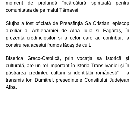
moment de profundă încărcătură spirituală pentru
comunitatea de pe malul Târnavei.
Slujba a fost oficiată de Preasfinția Sa Cristian, episcop
auxiliar al Arhieparhiei de Alba Iulia și Făgăraș, în
prezența credincioșilor și a celor care au contribuit la
construirea acestui frumos lăcaș de cult.
Biserica Greco-Catolică, prin vocația sa istorică și
culturală, are un rol important în istoria Transilvaniei și în
păstrarea credinței, culturii și identității românești” – a
transmis Ion Dumitrel, președintele Consiliului Județean
Alba.