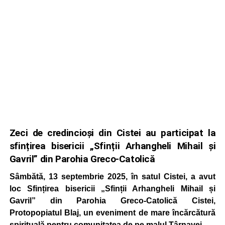
Zeci de credincioși din Cistei au participat la
sfințirea bisericii „Sfinții Arhangheli Mihail și
Gavril” din Parohia Greco-Catolică
Sâmbătă, 13 septembrie 2025, în satul Cistei, a avut
loc Sfințirea bisericii „Sfinții Arhangheli Mihail și
Gavril” din Parohia Greco-Catolică Cistei,
Protopopiatul Blaj, un eveniment de mare încărcătură
spirituală pentru comunitatea de pe malul Târnavei.