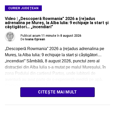
CURIER JUDEȚEAN
Video | „Descoperă Rowmania” 2026 a (re)adus
adrenalina pe Mureș, la Alba Iulia: 9 echipaje la start și
câștigători… „incendiari”
Publicat
acum 11 minute
în
8 august 2026
De
Ioana Oprean
„Descoperă Rowmania” 2026 a (re)adus adrenalina pe
Mureș, la Alba Iulia: 9 echipaje la start și câștigători…
„incendiari” Sâmbătă, 8 august 2026, punctul zero al
distracției din Alba Iulia s-a mutat pe malul Mureșului, în
zona Podului din cartierul Partoș, unde iubitorii de
aventură au avut parte de o experiență inedită pe apă.
Caravana „Descoperă […]
CITEȘTE MAI MULT