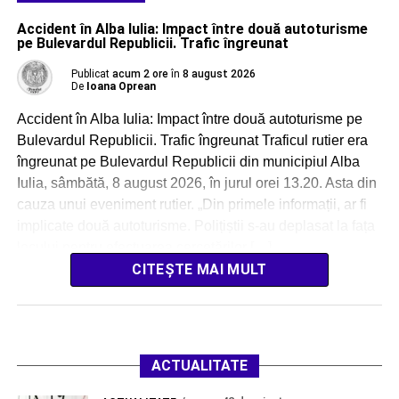
Accident în Alba Iulia: Impact între două autoturisme
pe Bulevardul Republicii. Trafic îngreunat
Publicat
acum 2 ore
în
8 august 2026
De
Ioana Oprean
Accident în Alba Iulia: Impact între două autoturisme pe
Bulevardul Republicii. Trafic îngreunat Traficul rutier era
îngreunat pe Bulevardul Republicii din municipiul Alba
Iulia, sâmbătă, 8 august 2026, în jurul orei 13.20. Asta din
cauza unui eveniment rutier. „Din primele informații, ar fi
implicate două autoturisme. Polițiștii s-au deplasat la fața
locului pentru efectuarea cercetărilor […]
CITEȘTE MAI MULT
ACTUALITATE