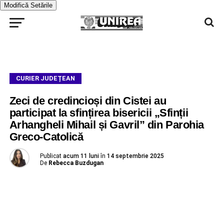
Modifică Setările
CURIER JUDEȚEAN
Zeci de credincioși din Cistei au
participat la sfințirea bisericii „Sfinții
Arhangheli Mihail și Gavril” din Parohia
Greco-Catolică
Publicat
acum 11 luni
în
14 septembrie 2025
De
Rebecca Buzdugan