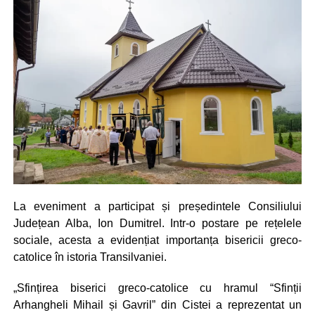
La eveniment a participat și președintele Consiliului
Județean Alba, Ion Dumitrel. Intr-o postare pe rețelele
sociale, acesta a evidențiat importanța bisericii greco-
catolice în istoria Transilvaniei.
„Sfințirea biserici greco-catolice cu hramul “Sfinții
Arhangheli Mihail și Gavril” din Cistei a reprezentat un