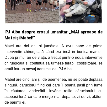
IPJ Alba despre crosul umanitar ,,MAI aproape de
Matei și Mabel!”
Matei are doi ani și jumătate. A avut parte de prima
intervenție chirurgicală când era încă în burtica mamei.
După primul an de viață, a trecut printr-o nouă intervenție
chirurgicală și continuă să urmeze terapii costisitoare, se
arată într-un mesaj transmis de IPJ Alba.
Mabel are cinci ani și, de asemenea, nu se poate deplasa
singură, căruciorul fiind cel care îi poartă pașii prin lume
în căutarea vindecării. Învârte roțile căruciorului cu
aceeași forță cu care merge mai departe, zi de zi, alături
de părinții ei.