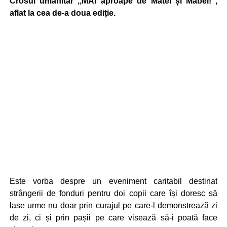
Crosul umanitar ,,MAI aproape de Matei și Mabel!”,
aflat la cea de-a doua ediție.
Este vorba despre un eveniment caritabil destinat
strângerii de fonduri pentru doi copii care își doresc să
lase urme nu doar prin curajul pe care-l demonstrează zi
de zi, ci și prin pașii pe care visează să-i poată face