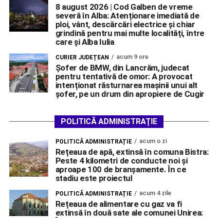
8 august 2026 | Cod Galben de vreme
severă în Alba: Atenționare imediată de
ploi, vânt, descărcări electrice și chiar
grindină pentru mai multe localități, între
care și Alba Iulia
acum 9 ore
CURIER JUDEȚEAN
Șofer de BMW, din Lancrăm, judecat
pentru tentativă de omor: A provocat
intenționat răsturnarea mașinii unui alt
șofer, pe un drum din apropiere de Cugir
POLITICĂ ADMINISTRAȚIE
acum o zi
POLITICĂ ADMINISTRAȚIE
Rețeaua de apă, extinsă în comuna Bistra:
Peste 4 kilometri de conducte noi și
aproape 100 de branșamente. În ce
stadiu este proiectul
acum 4 zile
POLITICĂ ADMINISTRAȚIE
Rețeaua de alimentare cu gaz va fi
extinsă în două sate ale comunei Unirea: