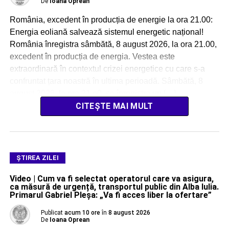
De
Ioana Oprean
România, excedent în producția de energie la ora 21.00:
Energia eoliană salvează sistemul energetic național!
România înregistra sâmbătă, 8 august 2026, la ora 21.00,
excedent în producția de energia. Vestea este
extraordinară în contextul crizei energetice cu care s-a
confruntat țara noastră în ultima perioadă. Sâmbătă, 8
august 2026, la ora 21.o0, se înregistra un […]
CITEȘTE MAI MULT
ŞTIREA ZILEI
Video | Cum va fi selectat operatorul care va asigura,
ca măsură de urgență, transportul public din Alba Iulia.
Primarul Gabriel Pleșa: „Va fi acces liber la ofertare”
Publicat
acum 10 ore
în
8 august 2026
De
Ioana Oprean