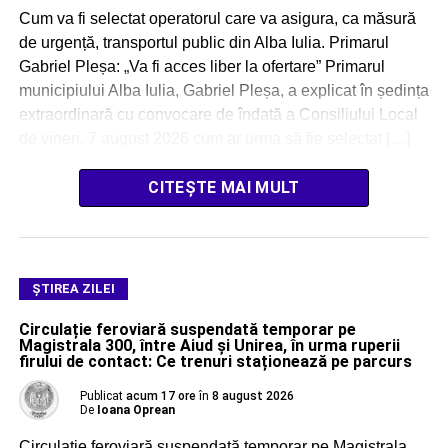
Cum va fi selectat operatorul care va asigura, ca măsură
de urgență, transportul public din Alba Iulia. Primarul
Gabriel Pleșa: „Va fi acces liber la ofertare” Primarul
municipiului Alba Iulia, Gabriel Pleșa, a explicat în ședința
extraordinară cu convocare de îndată a Consiliului Local
de vineri, 7 august 2026 cum ar urma să fie selectat […]
CITEȘTE MAI MULT
ŞTIREA ZILEI
Circulație feroviară suspendată temporar pe
Magistrala 300, între Aiud și Unirea, în urma ruperii
firului de contact: Ce trenuri staționează pe parcurs
Publicat
acum 17 ore
în
8 august 2026
De
Ioana Oprean
Circulație feroviară suspendată temporar pe Magistrala