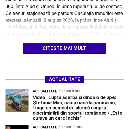
300, între Aiud și Unirea, în urma ruperii firului de contact:
Ce trenuri staționează pe parcurs Circulația trenurilor este
afectată, sâmbătă, 8 august 2026, la prânz, între Aiud și
Hm Unirea, în județul Alba, după ruperea firului de contact
la intrarea în stația Unirea, informează CFR SA. Incidentul
s-a […]
CITEȘTE MAI MULT
ACTUALITATE
acum 8 ore
ACTUALITATE
Video | Luptă acerbă și dincolo de ape:
Ștefania Man, campioană la paracaiac,
trage un semnal de alarmă asupra
discriminării din sportul românesc / „Este
cumva un cerc închis”
acum 11 ore
ACTUALITATE