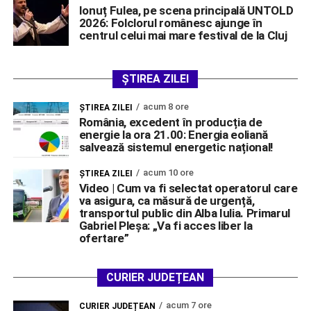
Ionuț Fulea, pe scena principală UNTOLD
2026: Folclorul românesc ajunge în
centrul celui mai mare festival de la Cluj
ȘTIREA ZILEI
acum 8 ore
ŞTIREA ZILEI
România, excedent în producția de
energie la ora 21.00: Energia eoliană
salvează sistemul energetic național!
acum 10 ore
ŞTIREA ZILEI
Video | Cum va fi selectat operatorul care
va asigura, ca măsură de urgență,
transportul public din Alba Iulia. Primarul
Gabriel Pleșa: „Va fi acces liber la
ofertare”
CURIER JUDEȚEAN
acum 7 ore
CURIER JUDEȚEAN