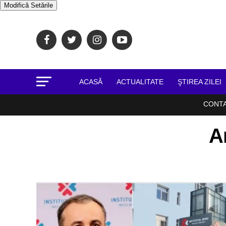
Modifică Setările
ACASĂ
ACTUALITATE
ŞTIREA ZILEI
CONT
A