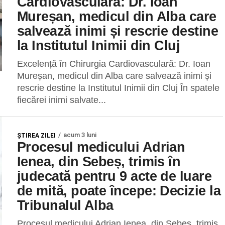
Cardiovasculară: Dr. Ioan
Mureșan, medicul din Alba care
salvează inimi și rescrie destine
la Institutul Inimii din Cluj
Excelență în Chirurgia Cardiovasculară: Dr. Ioan
Mureșan, medicul din Alba care salvează inimi și
rescrie destine la Institutul Inimii din Cluj ​În spatele
fiecărei inimi salvate...
acum 3 luni
ŞTIREA ZILEI
Procesul medicului Adrian
Ienea, din Sebeș, trimis în
judecată pentru 9 acte de luare
de mită, poate începe: Decizie la
Tribunalul Alba
Procesul medicului Adrian Ienea, din Sebeș, trimis