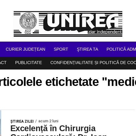
CURIER JUDEȚEAN
SPORT
ŞTIREA TA
POLITICĂ ADM
ACT
PUBLICITATE
CONFIDENȚIALITATE ȘI POLITICĂ DE CO
rticolele etichetate "medi
acum 2 luni
ŞTIREA ZILEI
Excelență în Chirurgia