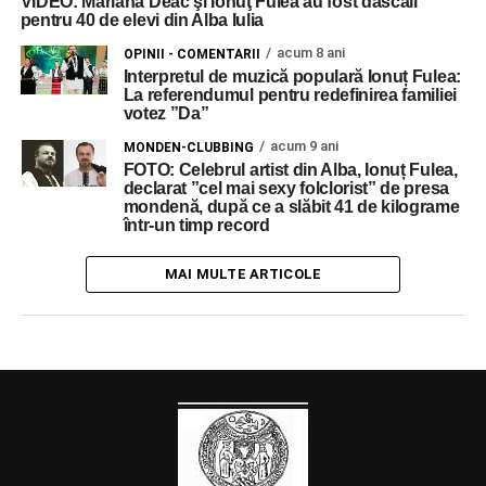
VIDEO: Mariana Deac şi Ionuţ Fulea au fost dascăli
pentru 40 de elevi din Alba Iulia
acum 8 ani
OPINII - COMENTARII
Interpretul de muzică populară Ionuț Fulea:
La referendumul pentru redefinirea familiei
votez ”Da”
acum 9 ani
MONDEN-CLUBBING
FOTO: Celebrul artist din Alba, Ionuț Fulea,
declarat ”cel mai sexy folclorist” de presa
mondenă, după ce a slăbit 41 de kilograme
într-un timp record
MAI MULTE ARTICOLE