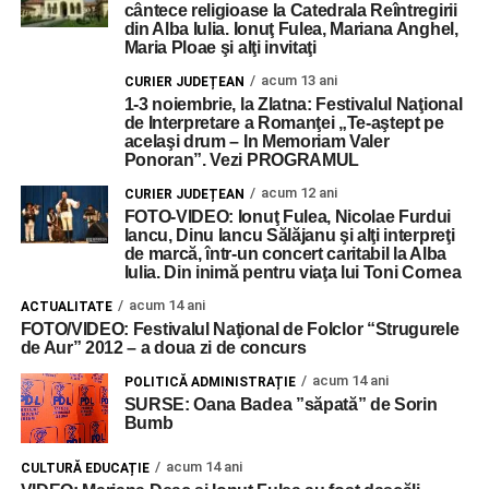
cântece religioase la Catedrala Reîntregirii
din Alba Iulia. Ionuţ Fulea, Mariana Anghel,
Maria Ploae şi alţi invitaţi
acum 13 ani
CURIER JUDEȚEAN
1-3 noiembrie, la Zlatna: Festivalul Naţional
de Interpretare a Romanţei „Te-aştept pe
acelaşi drum – In Memoriam Valer
Ponoran”. Vezi PROGRAMUL
acum 12 ani
CURIER JUDEȚEAN
FOTO-VIDEO: Ionuţ Fulea, Nicolae Furdui
Iancu, Dinu Iancu Sălăjanu şi alţi interpreţi
de marcă, într-un concert caritabil la Alba
Iulia. Din inimă pentru viaţa lui Toni Cornea
acum 14 ani
ACTUALITATE
FOTO/VIDEO: Festivalul Naţional de Folclor “Strugurele
de Aur” 2012 – a doua zi de concurs
acum 14 ani
POLITICĂ ADMINISTRAȚIE
SURSE: Oana Badea ”săpată” de Sorin
Bumb
acum 14 ani
CULTURĂ EDUCAȚIE