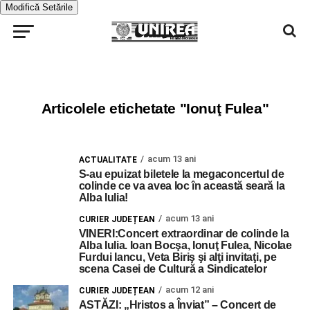
Modifică Setările
Articolele etichetate "Ionuţ Fulea"
acum 13 ani
ACTUALITATE
S-au epuizat biletele la megaconcertul de
colinde ce va avea loc în această seară la
Alba Iulia!
acum 13 ani
CURIER JUDEȚEAN
VINERI:Concert extraordinar de colinde la
Alba Iulia. Ioan Bocşa, Ionuţ Fulea, Nicolae
Furdui Iancu, Veta Biriş şi alţi invitaţi, pe
scena Casei de Cultură a Sindicatelor
acum 12 ani
CURIER JUDEȚEAN
ASTĂZI: „Hristos a Înviat” – Concert de