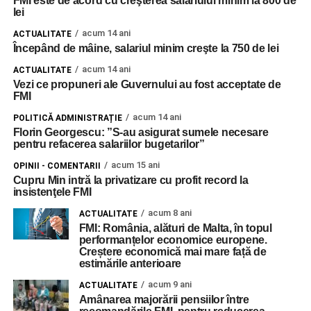
FMI este de acord cu creşterea salariului minim la 800 de
lei
acum 14 ani
ACTUALITATE
Începând de mâine, salariul minim creşte la 750 de lei
acum 14 ani
ACTUALITATE
Vezi ce propuneri ale Guvernului au fost acceptate de
FMI
acum 14 ani
POLITICĂ ADMINISTRAȚIE
Florin Georgescu: ”S-au asigurat sumele necesare
pentru refacerea salariilor bugetarilor”
acum 15 ani
OPINII - COMENTARII
Cupru Min intră la privatizare cu profit record la
insistenţele FMI
acum 8 ani
ACTUALITATE
FMI: România, alături de Malta, în topul
performanțelor economice europene.
Creștere economică mai mare față de
estimările anterioare
acum 9 ani
ACTUALITATE
Amânarea majorării pensiilor între