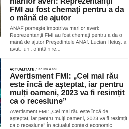
marilor averi: Reprezentanţii
FMI au fost chemați pentru a da
o mână de ajutor
ANAF pornește împotriva marilor averi:
Reprezentanţii FMI au fost chemați pentru a da o
mână de ajutor Preşedintele ANAf, Lucian Heiuş, a
avut, luni, o întâlnire...
acum 4 ani
ACTUALITATE
Avertisment FMI: „Cel mai rău
este încă de așteptat, iar pentru
mulți oameni, 2023 va fi resimțit
ca o recesiune”
Avertisment FMI: „Cel mai rău este încă de
așteptat, iar pentru mulți oameni, 2023 va fi resimțit
ca o recesiune” În actualul context economic