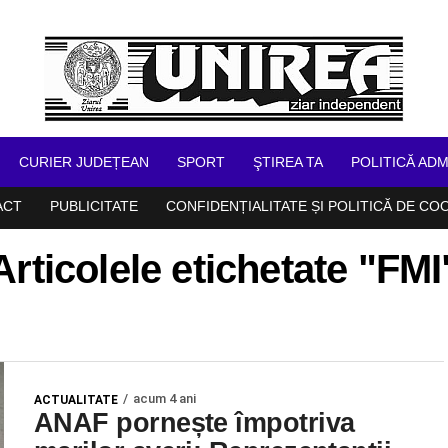
CURIER JUDEȚEAN
SPORT
ŞTIREA TA
POLITICĂ ADM
ACT
PUBLICITATE
CONFIDENȚIALITATE ȘI POLITICĂ DE CO
Articolele etichetate "FMI
acum 4 ani
ACTUALITATE
ANAF pornește împotriva