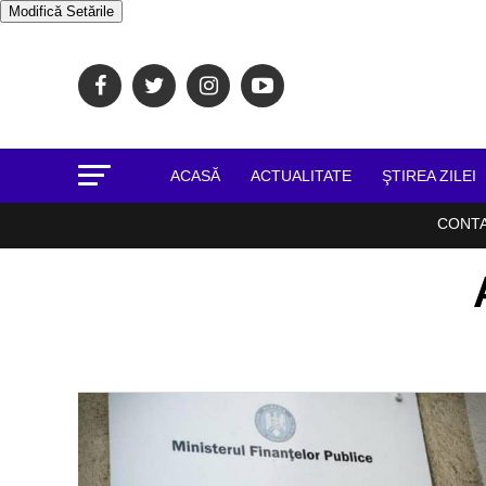
Modifică Setările
ACASĂ
ACTUALITATE
ŞTIREA ZILEI
CONT