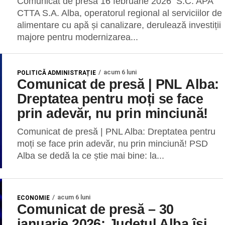
Comunicat de presă 16 februarie 2026 S.C. APA
CTTA S.A. Alba, operatorul regional al serviciilor de
alimentare cu apă și canalizare, derulează investiții
majore pentru modernizarea...
acum 6 luni
POLITICĂ ADMINISTRAȚIE
Comunicat de presă | PNL Alba:
Dreptatea pentru moți se face
prin adevăr, nu prin minciună!
Comunicat de presă | PNL Alba: Dreptatea pentru
moți se face prin adevăr, nu prin minciună! PSD
Alba se dedă la ce știe mai bine: la...
acum 6 luni
ECONOMIE
Comunicat de presă – 30
ianuarie 2026: Județul Alba își