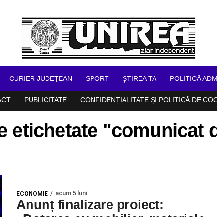
CURIER JUDEȚEAN
SPORT
ŞTIREA TA
POLITICĂ ADM
ACT
PUBLICITATE
CONFIDENȚIALITATE ȘI POLITICĂ DE CO
le etichetate "comunicat 
acum 5 luni
ECONOMIE
Anunț finalizare proiect: