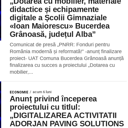
„Dotarea cu mobilier, materiale
didactice și echipamente
digitale a Școlii Gimnaziale
«Ioan Maiorescu» Bucerdea
Grânoasă, județul Alba”
Comunicat de presă „PNRR: Fonduri pentru
România modernă și reformată!” -anunț finalizare
proiect- UAT Comuna Bucerdea Grânoasă anunță
finalizarea cu succes a proiectului „Dotarea cu
mobilier,...
acum 6 luni
ECONOMIE
Anunț privind începerea
proiectului cu titlul:
„DIGITALIZAREA ACTIVITATII
ADORJAN PAVING SOLUTIONS