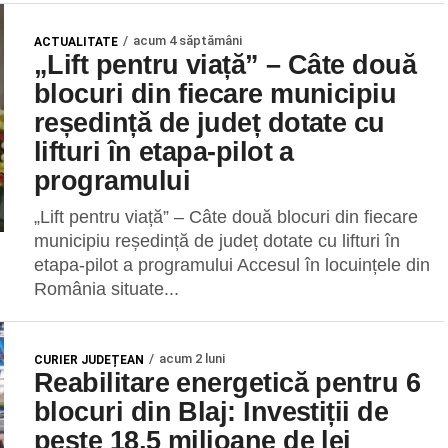
acum 4 săptămâni
ACTUALITATE
„Lift pentru viață” – Câte două
blocuri din fiecare municipiu
reședință de județ dotate cu
lifturi în etapa-pilot a
programului
„Lift pentru viață” – Câte două blocuri din fiecare
municipiu reședință de județ dotate cu lifturi în
etapa-pilot a programului Accesul în locuințele din
România situate...
acum 2 luni
CURIER JUDEȚEAN
Reabilitare energetică pentru 6
blocuri din Blaj: Investiții de
peste 18,5 milioane de lei