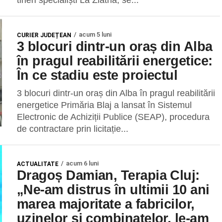
tineri specialiști La Zlatna, se...
acum 5 luni
CURIER JUDEȚEAN
3 blocuri dintr-un oraș din Alba
în pragul reabilitării energetice:
În ce stadiu este proiectul
3 blocuri dintr-un oraș din Alba în pragul reabilitării
energetice Primăria Blaj a lansat în Sistemul
Electronic de Achiziții Publice (SEAP), procedura
de contractare prin licitație...
acum 6 luni
ACTUALITATE
Dragoș Damian, Terapia Cluj:
„Ne-am distrus în ultimii 10 ani
marea majoritate a fabricilor,
uzinelor și combinatelor, le-am