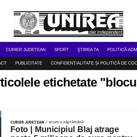
CURIER JUDEȚEAN
SPORT
ŞTIREA TA
POLITICĂ ADM
ACT
PUBLICITATE
CONFIDENȚIALITATE ȘI POLITICĂ DE CO
ticolele etichetate "blocu
acum o săptămână
CURIER JUDEȚEAN
Foto | Municipiul Blaj atrage