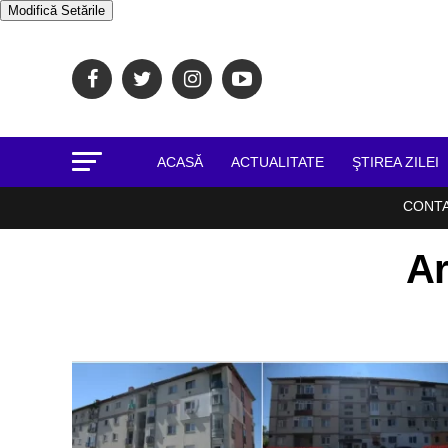
Modifică Setările
ACASĂ
ACTUALITATE
ŞTIREA ZILEI
CONT
Ar