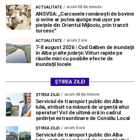
acum 58 de minute
ACTUALITATE
ANSVSA: ,,Carcasele românești de bovine
și ovine ar putea ajunge mai ușor pe
piețele din Orientul Mijlociu, prin tranzit
turcesc”
acum 2 ore
ACTUALITATE
7-8 august 2026 | Cod Galben de inundații
în Alba și alte județe: Viituri rapide pe
râurile mici cu posibile efecte de
inundații locale
ȘTIREA ZILEI
acum 48 de minute
ŞTIREA ZILEI
Serviciul de transport public din Alba
Iulia, atribuit ca măsură de urgență altui
operator! Vot de ultimă oră în cadrul
ședinței extraordinare de Consiliu Local
acum 4 ore
ŞTIREA ZILEI
Serviciul de transport public din Alba