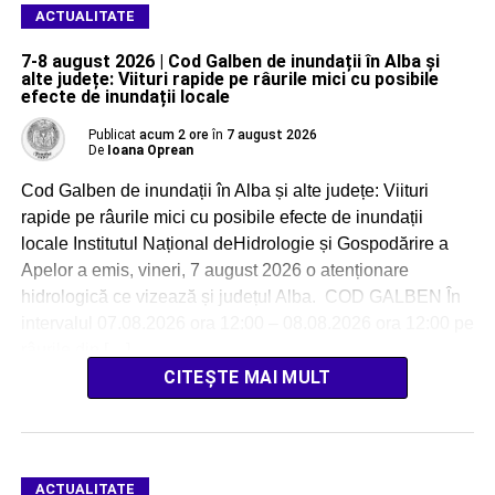
ACTUALITATE
7-8 august 2026 | Cod Galben de inundații în Alba și
alte județe: Viituri rapide pe râurile mici cu posibile
efecte de inundații locale
Publicat
acum 2 ore
în
7 august 2026
De
Ioana Oprean
Cod Galben de inundații în Alba și alte județe: Viituri
rapide pe râurile mici cu posibile efecte de inundații
locale Institutul Național deHidrologie și Gospodărire a
Apelor a emis, vineri, 7 august 2026 o atenționare
hidrologică ce vizează și județul Alba. COD GALBEN În
intervalul 07.08.2026 ora 12:00 – 08.08.2026 ora 12:00 pe
râurile din […]
CITEȘTE MAI MULT
ACTUALITATE