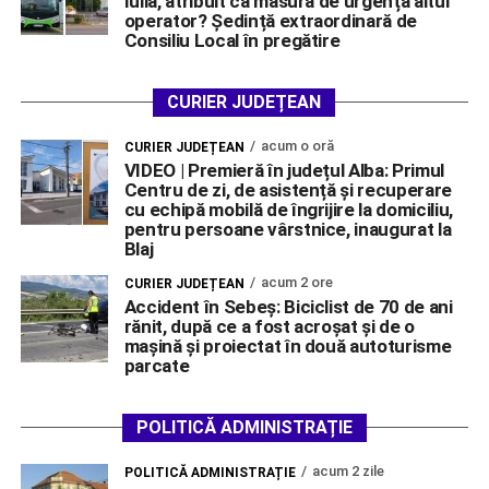
Iulia, atribuit ca măsură de urgență altui
operator? Ședință extraordinară de
Consiliu Local în pregătire
CURIER JUDEȚEAN
acum o oră
CURIER JUDEȚEAN
VIDEO | Premieră în județul Alba: Primul
Centru de zi, de asistență și recuperare
cu echipă mobilă de îngrijire la domiciliu,
pentru persoane vârstnice, inaugurat la
Blaj
acum 2 ore
CURIER JUDEȚEAN
Accident în Sebeș: Biciclist de 70 de ani
rănit, după ce a fost acroșat și de o
mașină și proiectat în două autoturisme
parcate
POLITICĂ ADMINISTRAȚIE
acum 2 zile
POLITICĂ ADMINISTRAȚIE