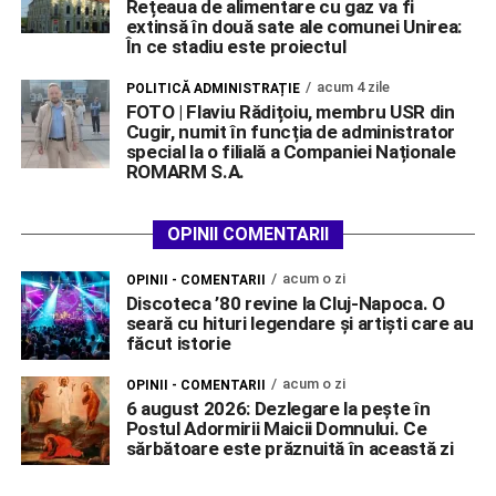
Rețeaua de alimentare cu gaz va fi
extinsă în două sate ale comunei Unirea:
În ce stadiu este proiectul
acum 4 zile
POLITICĂ ADMINISTRAȚIE
FOTO | Flaviu Rădițoiu, membru USR din
Cugir, numit în funcția de administrator
special la o filială a Companiei Naționale
ROMARM S.A.
OPINII COMENTARII
acum o zi
OPINII - COMENTARII
Discoteca ’80 revine la Cluj-Napoca. O
seară cu hituri legendare și artiști care au
făcut istorie
acum o zi
OPINII - COMENTARII
6 august 2026: Dezlegare la pește în
Postul Adormirii Maicii Domnului. Ce
sărbătoare este prăznuită în această zi