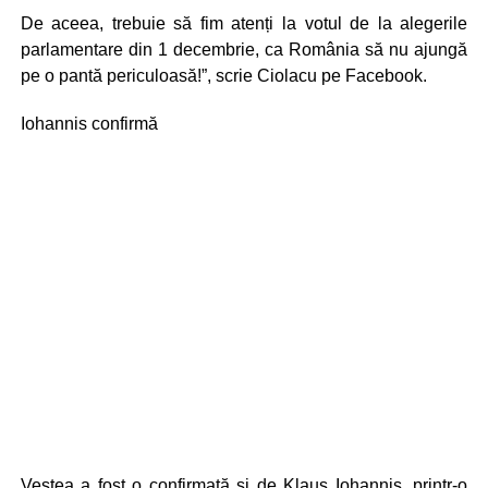
De aceea, trebuie să fim atenți la votul de la alegerile
parlamentare din 1 decembrie, ca România să nu ajungă
pe o pantă periculoasă!”, scrie Ciolacu pe Facebook.
Iohannis confirmă
Vestea a fost o confirmată și de Klaus Iohannis, printr-o