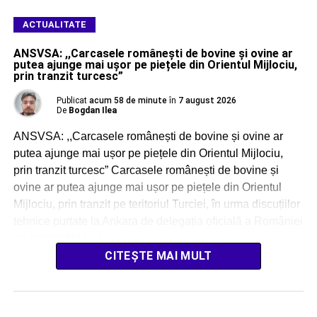
ACTUALITATE
ANSVSA: ,,Carcasele românești de bovine și ovine ar
putea ajunge mai ușor pe piețele din Orientul Mijlociu,
prin tranzit turcesc”
Publicat
acum 58 de minute
în
7 august 2026
De
Bogdan Ilea
ANSVSA: ,,Carcasele românești de bovine și ovine ar
putea ajunge mai ușor pe piețele din Orientul Mijlociu,
prin tranzit turcesc” Carcasele românești de bovine și
ovine ar putea ajunge mai ușor pe piețele din Orientul
Mijlociu, prin tranzit pe teritoriul Turciei, în urma discuțiilor
tehnice purtate la Ankara de delegația oficială a României
cu autoritățile […]
CITEȘTE MAI MULT