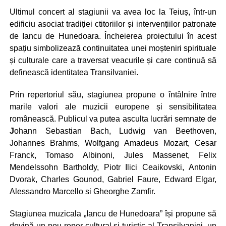
Ultimul concert al stagiunii va avea loc la Teiuș, într-un
edificiu asociat tradiției ctitoriilor și intervențiilor patronate
de Iancu de Hunedoara. Încheierea proiectului în acest
spațiu simbolizează continuitatea unei moșteniri spirituale
și culturale care a traversat veacurile și care continuă să
definească identitatea Transilvaniei.
Prin repertoriul său, stagiunea propune o întâlnire între
marile valori ale muzicii europene și sensibilitatea
românească. Publicul va putea asculta lucrări semnate de
J
ohann Sebastian Bach, Ludwig van Beethoven,
Johannes Brahms, Wolfgang Amadeus Mozart, Cesar
Franck, Tomaso Albinoni, Jules Massenet, Felix
Mendelssohn Bartholdy, Piotr Ilici Ceaikovski, Antonin
Dvorak, Charles Gounod, Gabriel Faure, Edward Elgar,
Alessandro Marcello si Gheorghe Zamfir.
Stagiunea muzicala „Iancu de Hunedoara” își propune să
devină un nou reper cultural și turistic al Transilvaniei, un