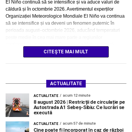
El Niño continuă să se intensifice și va aduce valuri de
căldură și în octombrie 2026. Avertimentul experților
Organizației Meteorologice Mondiale El Niño va continua
să se intensifice și va deveni un fenomen puternic în
perioada august–octombrie 2026, aducând temperaturi
peste medie în cea mai mare parte a regiunilor
continentale, avertizează Organizația Meteorologică
Mondială (OMM). […]
CITEȘTE MAI MULT
ACTUALITATE
acum 12 minute
ACTUALITATE
8 august 2026 | Restricții de circulație pe
Autostrada A1 Sebeș-Sibiu: Ce lucrări se
execută
acum 57 de minute
ACTUALITATE
Cine poate fi încorporat în caz de război