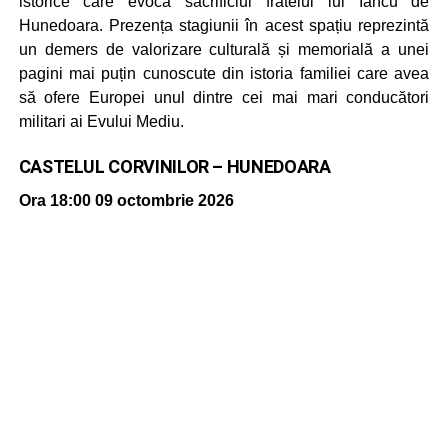
istorice care evocă sacrificiul fratelui lui Iancu de
Hunedoara. Prezența stagiunii în acest spațiu reprezintă
un demers de valorizare culturală și memorială a unei
pagini mai puțin cunoscute din istoria familiei care avea
să ofere Europei unul dintre cei mai mari conducători
militari ai Evului Mediu.
CASTELUL CORVINILOR – HUNEDOARA
Ora 18:00
09 octombrie 2026