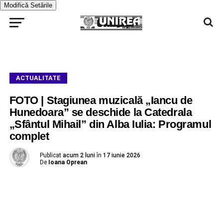
Modifică Setările
ACTUALITATE
FOTO | Stagiunea muzicală „Iancu de
Hunedoara” se deschide la Catedrala
„Sfântul Mihail” din Alba Iulia: Programul
complet
Publicat
acum 2 luni
în
17 iunie 2026
De
Ioana Oprean