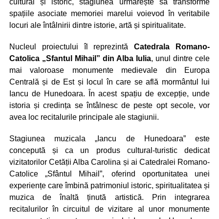
cultural și istoric, stagiunea urmărește să transforme
spațiile asociate memoriei marelui voievod în veritabile
locuri ale întâlnirii dintre istorie, artă și spiritualitate.
Nucleul proiectului îl reprezintă
Catedrala Romano-
Catolica „Sfantul Mihail” din Alba Iulia
, unul dintre cele
mai valoroase monumente medievale din Europa
Centrală și de Est și locul în care se află mormântul lui
Iancu de Hunedoara. În acest spațiu de excepție, unde
istoria și credința se întâlnesc de peste opt secole, vor
avea loc recitalurile principale ale stagiunii.
Stagiunea muzicala „Iancu de Hunedoara” este
concepută și ca un produs cultural-turistic dedicat
vizitatorilor Cetății Alba Carolina și ai Catedralei Romano-
Catolice „Sfântul Mihail”, oferind oportunitatea unei
experiențe care îmbină patrimoniul istoric, spiritualitatea și
muzica de înaltă ținută artistică. Prin integrarea
recitalurilor în circuitul de vizitare al unor monumente