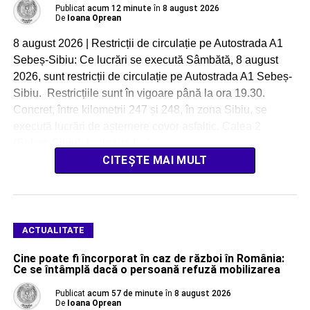
Publicat
acum 12 minute
în
8 august 2026
De
Ioana Oprean
8 august 2026 | Restricții de circulație pe Autostrada A1
Sebeș-Sibiu: Ce lucrări se execută Sâmbătă, 8 august
2026, sunt restricții de circulație pe Autostrada A1 Sebeș-
Sibiu. Restricțiile sunt în vigoare până la ora 19.30.
Concret, între kilometrii 247 și 248, în zona Sibiu, se
execută lucrări de așternere covor asfaltic. Calea 2
(Sebeș-Sibiu), breteaua […]
CITEȘTE MAI MULT
ACTUALITATE
Cine poate fi încorporat în caz de război în România:
Ce se întâmplă dacă o persoană refuză mobilizarea
Publicat
acum 57 de minute
în
8 august 2026
De
Ioana Oprean