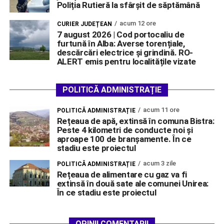
Poliția Rutieră la sfârșit de săptămână
acum 12 ore
CURIER JUDEȚEAN
7 august 2026 | Cod portocaliu de
furtună în Alba: Averse torențiale,
descărcări electrice și grindină. RO-
ALERT emis pentru localitățile vizate
POLITICĂ ADMINISTRAȚIE
acum 11 ore
POLITICĂ ADMINISTRAȚIE
Rețeaua de apă, extinsă în comuna Bistra:
Peste 4 kilometri de conducte noi și
aproape 100 de branșamente. În ce
stadiu este proiectul
acum 3 zile
POLITICĂ ADMINISTRAȚIE
Rețeaua de alimentare cu gaz va fi
extinsă în două sate ale comunei Unirea:
În ce stadiu este proiectul
OPINII COMENTARII