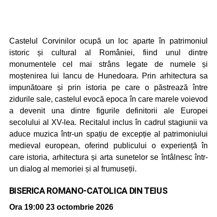
Castelul Corvinilor ocupă un loc aparte în patrimoniul
istoric și cultural al României, fiind unul dintre
monumentele cel mai strâns legate de numele și
moștenirea lui Iancu de Hunedoara. Prin arhitectura sa
impunătoare și prin istoria pe care o păstrează între
zidurile sale, castelul evocă epoca în care marele voievod
a devenit una dintre figurile definitorii ale Europei
secolului al XV-lea. Recitalul inclus în cadrul stagiunii va
aduce muzica într-un spațiu de excepție al patrimoniului
medieval european, oferind publicului o experiență în
care istoria, arhitectura și arta sunetelor se întâlnesc într-
un dialog al memoriei și al frumuseții.
BISERICA ROMANO-CATOLICA DIN TEIUS
Ora 19:00
23 octombrie 2026