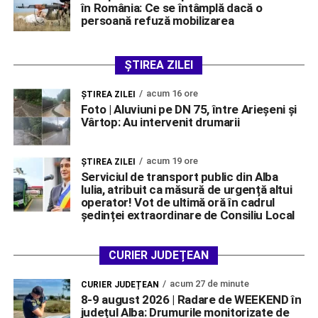
în România: Ce se întâmplă dacă o
persoană refuză mobilizarea
ȘTIREA ZILEI
acum 16 ore
ŞTIREA ZILEI
Foto | Aluviuni pe DN 75, între Arieșeni și
Vârtop: Au intervenit drumarii
acum 19 ore
ŞTIREA ZILEI
Serviciul de transport public din Alba
Iulia, atribuit ca măsură de urgență altui
operator! Vot de ultimă oră în cadrul
ședinței extraordinare de Consiliu Local
CURIER JUDEȚEAN
acum 27 de minute
CURIER JUDEȚEAN
8-9 august 2026 | Radare de WEEKEND în
județul Alba: Drumurile monitorizate de