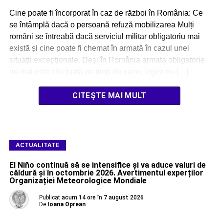
Cine poate fi încorporat în caz de război în România: Ce
se întâmplă dacă o persoană refuză mobilizarea Mulți
români se întreabă dacă serviciul militar obligatoriu mai
există și cine poate fi chemat în armată în cazul unei
situații excepționale. Deși în România armata obligatorie
nu mai este efectuată pe timp de pace, legea nu […]
CITEȘTE MAI MULT
ACTUALITATE
El Niño continuă să se intensifice și va aduce valuri de
căldură și în octombrie 2026. Avertimentul experților
Organizației Meteorologice Mondiale
Publicat
acum 14 ore
în
7 august 2026
De
Ioana Oprean