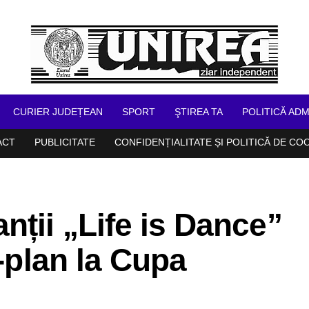
CURIER JUDEȚEAN
SPORT
ŞTIREA TA
POLITICĂ ADM
ACT
PUBLICITATE
CONFIDENȚIALITATE ȘI POLITICĂ DE CO
ții „Life is Dance”
m-plan la Cupa