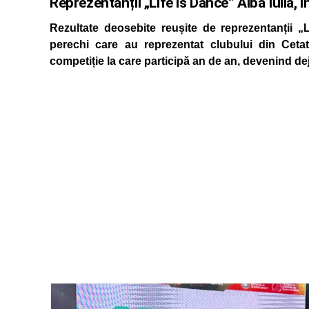
Reprezentanții „Life is Dance” Alba Iulia,
Rezultate deosebite reușite de reprezentanții „
perechi care au reprezentat clubului din Ceta
competiție la care participă an de an, devenind deja