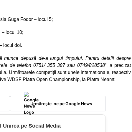
sia Guga Fodor – locul 5;
– locul 10;
 locul doi.
ă munca depusă de-a lungul timpului. Pentru detalii despre
umerele de telefon 0751/ 355 387 sau 0749/828538
”, a precizat
lia. Următoarele competiții sunt unele internaționale, respectiv
ctive WDSF Piatra Open Championship, la Piatra Neamț.
Urmărește-ne pe Google News
l Unirea pe Social Media