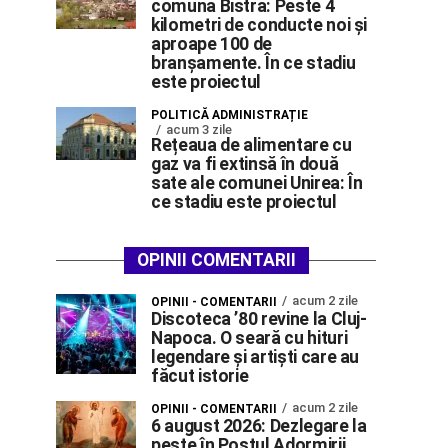
comuna Bistra: Peste 4
kilometri de conducte noi și
aproape 100 de
branșamente. În ce stadiu
este proiectul
POLITICĂ ADMINISTRAȚIE
acum 3 zile
Rețeaua de alimentare cu
gaz va fi extinsă în două
sate ale comunei Unirea: În
ce stadiu este proiectul
OPINII COMENTARII
acum 2 zile
OPINII - COMENTARII
Discoteca ’80 revine la Cluj-
Napoca. O seară cu hituri
legendare și artiști care au
făcut istorie
acum 2 zile
OPINII - COMENTARII
6 august 2026: Dezlegare la
pește în Postul Adormirii