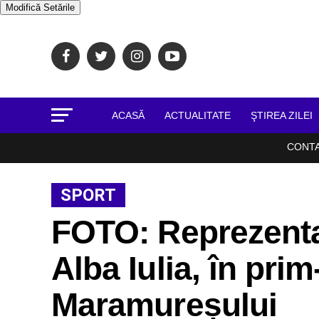
Modifică Setările
ACASĂ
ACTUALITATE
ŞTIREA ZILEI
CONT
SPORT
FOTO: Reprezentan
Alba Iulia, în pri
Maramureșului