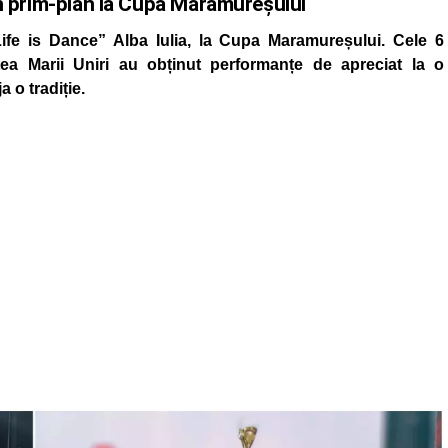
 în prim-plan la Cupa Maramureșului
Life is Dance” Alba Iulia, la Cupa Maramureșului. Cele 6
tea Marii Uniri au obținut performanțe de apreciat la o
 o tradiție.