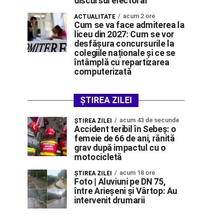
discursul electoral”
acum 2 ore
ACTUALITATE
Cum se va face admiterea la
liceu din 2027: Cum se vor
desfășura concursurile la
colegiile naționale și ce se
întâmplă cu repartizarea
computerizată
ȘTIREA ZILEI
acum 43 de secunde
ŞTIREA ZILEI
Accident teribil în Sebeș: o
femeie de 66 de ani, rănită
grav după impactul cu o
motocicletă
acum 18 ore
ŞTIREA ZILEI
Foto | Aluviuni pe DN 75,
între Arieșeni și Vârtop: Au
intervenit drumarii