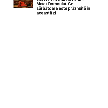
Maicii Domnului. Ce
sărbătoare este prăznuită în
această zi