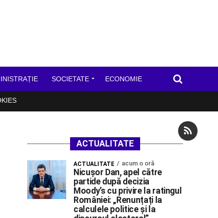
INISTRAȚIE
SOCIETATE
ECONOMIE
OKIES
ACTUALITATE
acum o oră
ACTUALITATE
Nicușor Dan, apel către
partide după decizia
Moody’s cu privire la ratingul
României: „Renunțați la
calculele politice și la