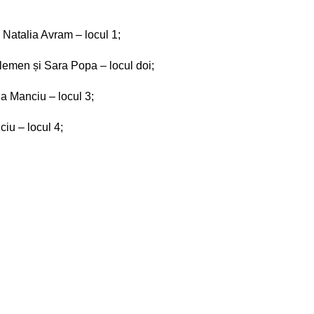
i Natalia Avram – locul 1;
elemen și Sara Popa – locul doi;
a Manciu – locul 3;
iu – locul 4;