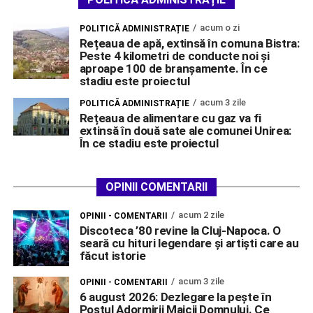
acum o zi
POLITICĂ ADMINISTRAȚIE
Rețeaua de apă, extinsă în comuna Bistra:
Peste 4 kilometri de conducte noi și
aproape 100 de branșamente. În ce
stadiu este proiectul
acum 3 zile
POLITICĂ ADMINISTRAȚIE
Rețeaua de alimentare cu gaz va fi
extinsă în două sate ale comunei Unirea:
În ce stadiu este proiectul
OPINII COMENTARII
acum 2 zile
OPINII - COMENTARII
Discoteca ’80 revine la Cluj-Napoca. O
seară cu hituri legendare și artiști care au
făcut istorie
acum 3 zile
OPINII - COMENTARII
6 august 2026: Dezlegare la pește în
Postul Adormirii Maicii Domnului. Ce