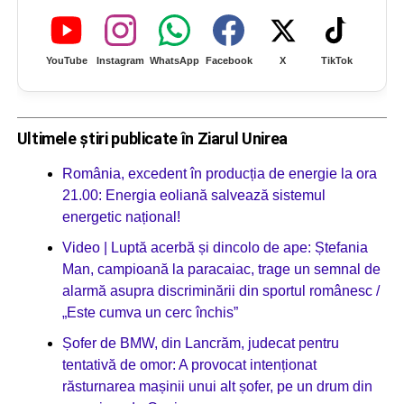
YouTube
Instagram
WhatsApp
Facebook
X
TikTok
Ultimele știri publicate în Ziarul Unirea
România, excedent în producția de energie la ora
21.00: Energia eoliană salvează sistemul
energetic național!
Video | Luptă acerbă și dincolo de ape: Ștefania
Man, campioană la paracaiac, trage un semnal de
alarmă asupra discriminării din sportul românesc /
„Este cumva un cerc închis”
Șofer de BMW, din Lancrăm, judecat pentru
tentativă de omor: A provocat intenționat
răsturnarea mașinii unui alt șofer, pe un drum din