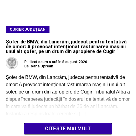
CURIER JUDEȚEAN
Șofer de BMW, din Lancrăm, judecat pentru tentativă
de omor: A provocat intenționat răsturnarea mașinii
unui alt șofer, pe un drum din apropiere de Cugir
Publicat
acum o oră
în
8 august 2026
De
Ioana Oprean
Șofer de BMW, din Lancrăm, judecat pentru tentativă de
omor: A provocat intenționat răsturnarea mașinii unui alt
șofer, pe un drum din apropiere de Cugir Tribunalul Alba a
dispus începerea judecății în dosarul de tentativă de omor
în care va fi judecat un bărbat de 36 de ani Lancrăm.
Instanța a respins toate cererile și […]
CITEȘTE MAI MULT