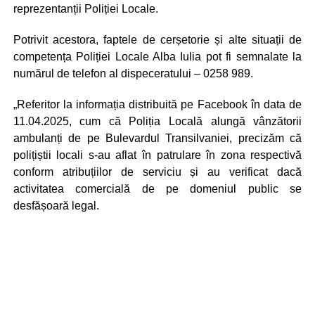
reprezentanții Poliției Locale.
Potrivit acestora, faptele de cerșetorie și alte situații de
competența Poliției Locale Alba Iulia pot fi semnalate la
numărul de telefon al dispeceratului – 0258 989.
„Referitor la informația distribuită pe Facebook în data de
11.04.2025, cum că Poliția Locală alungă vânzătorii
ambulanți de pe Bulevardul Transilvaniei, precizăm că
polițiștii locali s-au aflat în patrulare în zona respectivă
conform atribuțiilor de serviciu și au verificat dacă
activitatea comercială de pe domeniul public se
desfășoară legal.