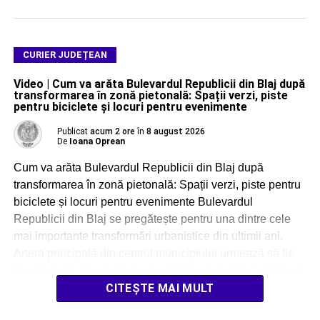
CURIER JUDEȚEAN
Video | Cum va arăta Bulevardul Republicii din Blaj după
transformarea în zonă pietonală: Spații verzi, piste
pentru biciclete și locuri pentru evenimente
Publicat
acum 2 ore
în
8 august 2026
De
Ioana Oprean
Cum va arăta Bulevardul Republicii din Blaj după
transformarea în zonă pietonală: Spații verzi, piste pentru
biciclete și locuri pentru evenimente Bulevardul
Republicii din Blaj se pregătește pentru una dintre cele
mai importante transformări urbanistice din ultimii ani.
Artera principală din centrul municipiului urmează să fie
transformată într-un spațiu predominant pietonal, printr-un
proiect estimat la […]
CITEȘTE MAI MULT