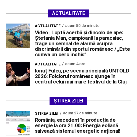
ACTUALITATE
acum 50 de minute
ACTUALITATE
Video | Luptă acerbă și dincolo de ape:
Ștefania Man, campioană la paracaiac,
trage un semnal de alarmă asupra
discriminării din sportul românesc / „Este
cumva un cerc închis”
acum 4 ore
ACTUALITATE
Ionuț Fulea, pe scena principală UNTOLD
2026: Folclorul românesc ajunge în
centrul celui mai mare festival de la Cluj
ȘTIREA ZILEI
acum 27 de minute
ŞTIREA ZILEI
România, excedent în producția de
energie la ora 21.00: Energia eoliană
salvează sistemul energetic național!