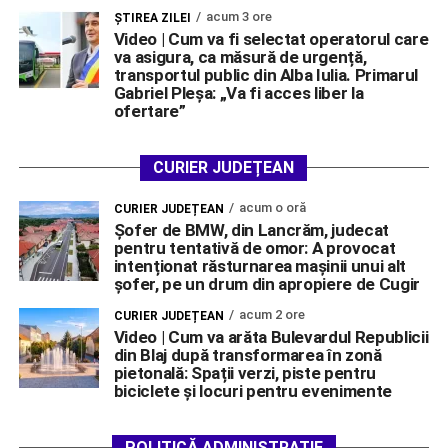
acum 3 ore
ŞTIREA ZILEI
Video | Cum va fi selectat operatorul care
va asigura, ca măsură de urgență,
transportul public din Alba Iulia. Primarul
Gabriel Pleșa: „Va fi acces liber la
ofertare”
CURIER JUDEȚEAN
acum o oră
CURIER JUDEȚEAN
Șofer de BMW, din Lancrăm, judecat
pentru tentativă de omor: A provocat
intenționat răsturnarea mașinii unui alt
șofer, pe un drum din apropiere de Cugir
acum 2 ore
CURIER JUDEȚEAN
Video | Cum va arăta Bulevardul Republicii
din Blaj după transformarea în zonă
pietonală: Spații verzi, piste pentru
biciclete și locuri pentru evenimente
POLITICĂ ADMINISTRAȚIE