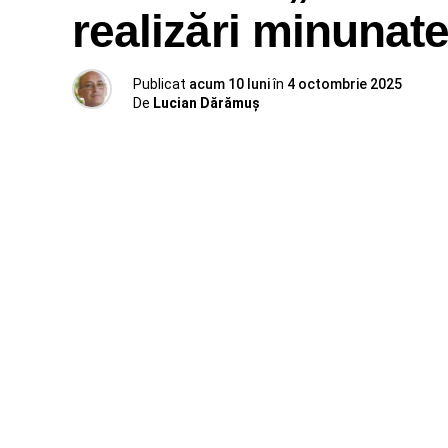
realizări minunat
Publicat
acum 10 luni
în
4 octombrie 2025
De
Lucian Dărămuș