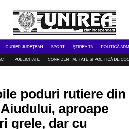
CURIER JUDEȚEAN
SPORT
ŞTIREA TA
POLITICĂ ADM
ACT
PUBLICITATE
CONFIDENȚIALITATE ȘI POLITICĂ DE CO
ile poduri rutiere din
a Aiudului, aproape
ri grele, dar cu