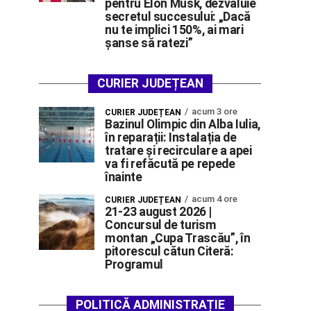
pentru Elon Musk, dezvăluie
secretul succesului: „Dacă
nu te implici 150%, ai mari
șanse să ratezi”
CURIER JUDEȚEAN
acum 3 ore
CURIER JUDEȚEAN
Bazinul Olimpic din Alba Iulia,
în reparații: Instalația de
tratare și recirculare a apei
va fi refăcută pe repede
înainte
acum 4 ore
CURIER JUDEȚEAN
21-23 august 2026 |
Concursul de turism
montan „Cupa Trascău”, în
pitorescul cătun Citeră:
Programul
POLITICĂ ADMINISTRAȚIE