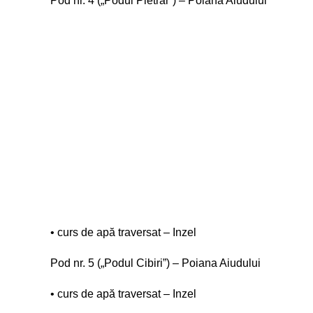
Pod nr. 4 („Podul Pietrar”) – Poiana Aiudului
• curs de apă traversat – Inzel
Pod nr. 5 („Podul Cibiri”) – Poiana Aiudului
• curs de apă traversat – Inzel