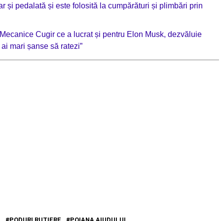
r și pedalată și este folosită la cumpărături și plimbări prin
i Mecanice Cugir ce a lucrat și pentru Elon Musk, dezvăluie
 ai mari șanse să ratezi”
E
PODURI RUTIERE
POIANA AIUDULUI