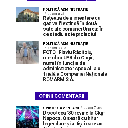
POLITICĂ ADMINISTRAȚIE
acum o zi
Rețeaua de alimentare cu
gaz va fi extinsă în două
sate ale comunei Unirea: În
ce stadiu este proiectul
POLITICĂ ADMINISTRAȚIE
acum 3 zile
FOTO | Flaviu Rădițoiu,
membru USR din Cugir,
numit în funcția de
administrator special la o
filială a Companiei Naționale
ROMARM S.A.
OPINII COMENTARII
acum 7 ore
OPINII - COMENTARII
Discoteca ’80 revine la Cluj-
Napoca. O seară cu hituri
legendare și artiști care au