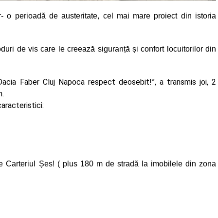
r- o perioadă de austeritate, cel mai mare proiect din istoria
ri de vis care le creează siguranță și confort locuitorilor din
 Dacia Faber Cluj Napoca respect deosebit!”, a transmis joi, 2
n.
aracteristici:
re Carteriul Șes! ( plus 180 m de stradă la imobilele din zona