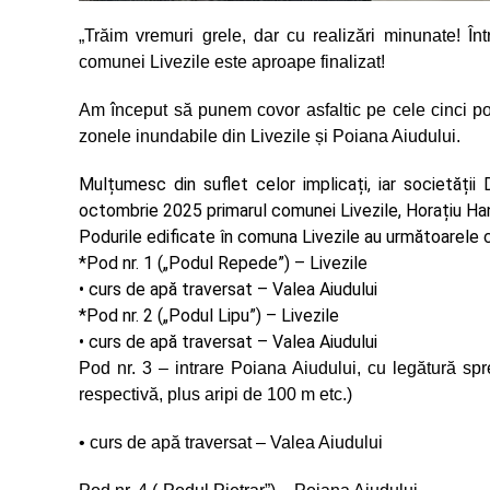
„Trăim vremuri grele, dar cu realizări minunate! Înt
comunei Livezile este aproape finalizat!
Am început să punem covor asfaltic pe cele cinci podu
zonele inundabile din Livezile și Poiana Aiudului.
Mulțumesc din suflet celor implicați, iar societății
octombrie 2025 primarul comunei Livezile, Horațiu Ha
Podurile edificate în comuna Livezile au următoarele c
*Pod nr. 1 („Podul Repede”) – Livezile
• curs de apă traversat – Valea Aiudului
*Pod nr. 2 („Podul Lipu”) – Livezile
• curs de apă traversat – Valea Aiudului
Pod nr. 3 –
intrare Poiana Aiudului, cu legătură sp
respectivă, plus aripi de 100 m etc.)
• curs de apă traversat – Valea Aiudului