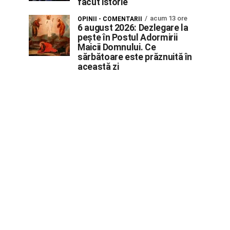
făcut istorie
acum 13 ore
OPINII - COMENTARII
6 august 2026: Dezlegare la
pește în Postul Adormirii
Maicii Domnului. Ce
sărbătoare este prăznuită în
această zi