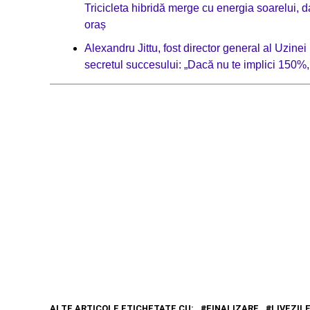
Tricicleta hibridă merge cu energia soarelui, da
oraș
Alexandru Jittu, fost director general al Uzine
secretul succesului: „Dacă nu te implici 150%,
ALTE ARTICOLE ETICHETATE CU:
FINALIZARE
LIVEZIL