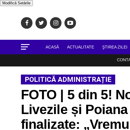
Modifică Setările
ACASĂ
ACTUALITATE
ŞTIREA ZILEI
CONT
POLITICĂ ADMINISTRAȚIE
FOTO | 5 din 5! No
Livezile și Poian
finalizate: „Vremu