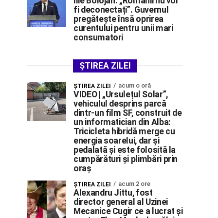
Ilie Bolojan: „Românii nu vor
fi deconectați”. Guvernul
pregătește însă oprirea
curentului pentru unii mari
consumatori
ȘTIREA ZILEI
acum o oră
ŞTIREA ZILEI
VIDEO | „Ursulețul Solar”,
vehiculul desprins parcă
dintr-un film SF, construit de
un informatician din Alba:
Tricicleta hibridă merge cu
energia soarelui, dar și
pedalată și este folosită la
cumpărături și plimbări prin
oraș
acum 2 ore
ŞTIREA ZILEI
Alexandru Jittu, fost
director general al Uzinei
Mecanice Cugir ce a lucrat și