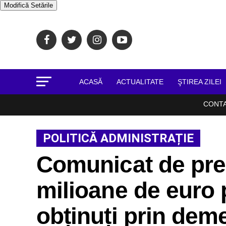
Modifică Setările
ACASĂ
ACTUALITATE
ŞTIREA ZILEI
CONT
POLITICĂ ADMINISTRAȚIE
Comunicat de pre
milioane de euro 
obținuți prin deme