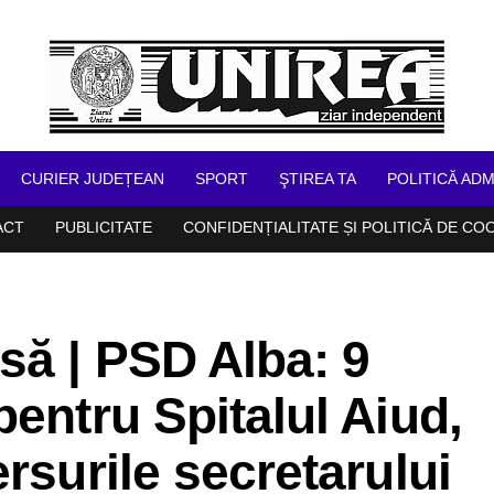
CURIER JUDEȚEAN
SPORT
ŞTIREA TA
POLITICĂ ADM
ACT
PUBLICITATE
CONFIDENȚIALITATE ȘI POLITICĂ DE CO
să | PSD Alba: 9
pentru Spitalul Aiud,
rsurile secretarului