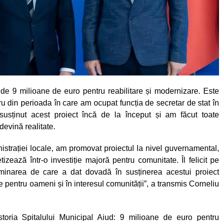
 de 9 milioane de euro pentru reabilitare și modernizare. Este
u din perioada în care am ocupat funcția de secretar de stat în
susținut acest proiect încă de la început și am făcut toate
evină realitate.
strației locale, am promovat proiectul la nivel guvernamental,
zează într-o investiție majoră pentru comunitate. Îl felicit pe
minarea de care a dat dovadă în susținerea acestui proiect
 pentru oameni și în interesul comunității”, a transmis Corneliu
toria Spitalului Municipal Aiud: 9 milioane de euro pentru