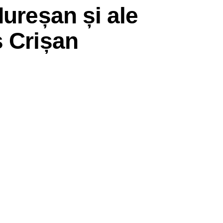
Mureșan și ale
ș Crișan