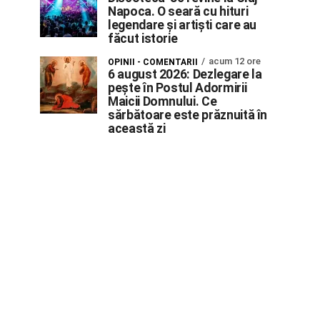
Napoca. O seară cu hituri
legendare și artiști care au
făcut istorie
acum 12 ore
OPINII - COMENTARII
6 august 2026: Dezlegare la
pește în Postul Adormirii
Maicii Domnului. Ce
sărbătoare este prăznuită în
această zi