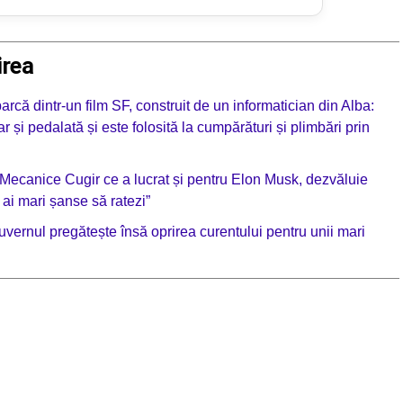
irea
arcă dintr-un film SF, construit de un informatician din Alba:
r și pedalată și este folosită la cumpărături și plimbări prin
i Mecanice Cugir ce a lucrat și pentru Elon Musk, dezvăluie
 ai mari șanse să ratezi”
Guvernul pregătește însă oprirea curentului pentru unii mari