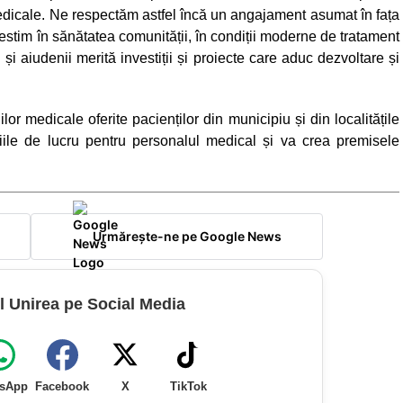
medicale. Ne respectăm astfel încă un angajament asumat în fața
vestim în sănătatea comunității, în condiții moderne de tratament
și aiudenii merită investiții și proiecte care aduc dezvoltare și
iilor medicale oferite pacienților din municipiu și din localitățile
ițiile de lucru pentru personalul medical și va crea premisele
Urmărește-ne pe Google News
l Unirea pe Social Media
sApp
Facebook
X
TikTok