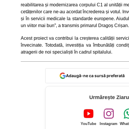
reabilitarea și modernizarea corpului C1 al unității 
cetățenilor care ne-au acordat încrederea și votul. In
și în servicii medicale la standarde europene. Aiudul 
un viitor mai bun”, a transmis primarul Dragoș Crișan.
Acest proiect va contribui la creșterea calității servic
învecinate. Totodată, investiția va îmbunătăți cond
atragerii de noi specialiști în cadrul spitalului.
Adaugă-ne ca sursă preferată
Urmărește Ziaru
YouTube
Instagram
What