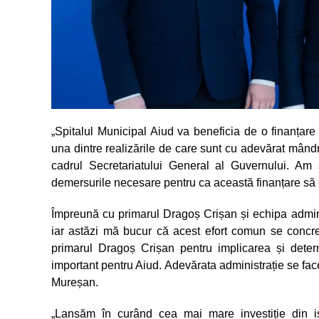
„Spitalul Municipal Aiud va beneficia de o finanțare
una dintre realizările de care sunt cu adevărat mândr
cadrul Secretariatului General al Guvernului. Am 
demersurile necesare pentru ca această finanțare să d
Împreună cu primarul Dragoș Crișan și echipa admini
iar astăzi mă bucur că acest efort comun se concreti
primarul Dragoș Crișan pentru implicarea și deter
important pentru Aiud. Adevărata administrație se face
Mureșan.
„Lansăm în curând cea mai mare investiție din is