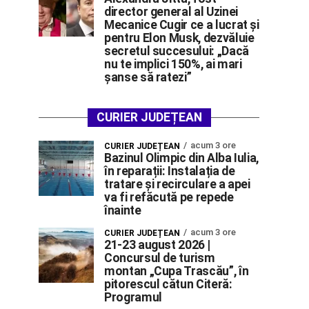
director general al Uzinei
Mecanice Cugir ce a lucrat și
pentru Elon Musk, dezvăluie
secretul succesului: „Dacă
nu te implici 150%, ai mari
șanse să ratezi”
CURIER JUDEȚEAN
acum 3 ore
CURIER JUDEȚEAN
Bazinul Olimpic din Alba Iulia,
în reparații: Instalația de
tratare și recirculare a apei
va fi refăcută pe repede
înainte
acum 3 ore
CURIER JUDEȚEAN
21-23 august 2026 |
Concursul de turism
montan „Cupa Trascău”, în
pitorescul cătun Citeră:
Programul