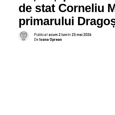
de stat Corneliu 
primarului Drago
Publicat
acum 2 luni
în
25 mai 2026
De
Ioana Oprean