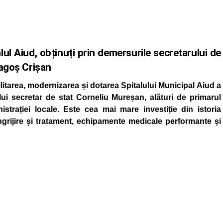
ul Aiud, obținuți prin demersurile secretarului de
ragoș Crișan
litarea, modernizarea și dotarea Spitalului Municipal Aiud a
lui secretar de stat Corneliu Mureșan, alături de primarul
trației locale. Este cea mai mare investiție din istoria
ngrijire și tratament, echipamente medicale performante și