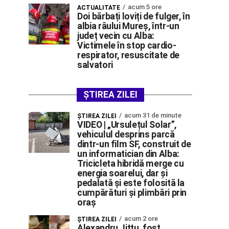
acum 5 ore
ACTUALITATE
Doi bărbați loviți de fulger, în
albia râului Mureș, într-un
județ vecin cu Alba:
Victimele în stop cardio-
respirator, resuscitate de
salvatori
ȘTIREA ZILEI
acum 31 de minute
ŞTIREA ZILEI
VIDEO | „Ursulețul Solar”,
vehiculul desprins parcă
dintr-un film SF, construit de
un informatician din Alba:
Tricicleta hibridă merge cu
energia soarelui, dar și
pedalată și este folosită la
cumpărături și plimbări prin
oraș
acum 2 ore
ŞTIREA ZILEI
Alexandru Jittu, fost