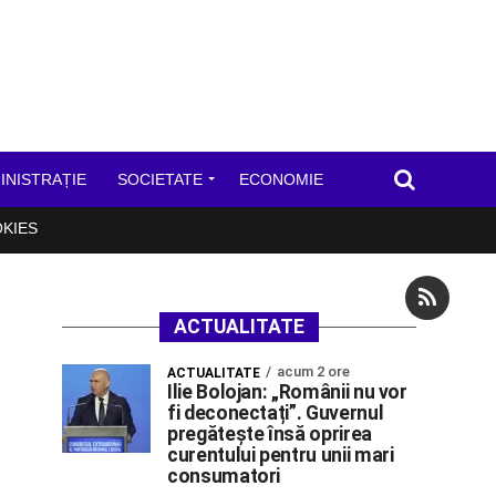
INISTRAȚIE
SOCIETATE
ECONOMIE
OKIES
ACTUALITATE
acum 2 ore
ACTUALITATE
Ilie Bolojan: „Românii nu vor
fi deconectați”. Guvernul
pregătește însă oprirea
curentului pentru unii mari
consumatori