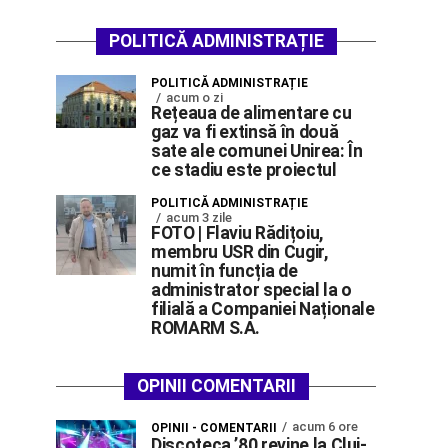
POLITICĂ ADMINISTRAȚIE
POLITICĂ ADMINISTRAȚIE
acum o zi
Rețeaua de alimentare cu
gaz va fi extinsă în două
sate ale comunei Unirea: În
ce stadiu este proiectul
POLITICĂ ADMINISTRAȚIE
acum 3 zile
FOTO | Flaviu Rădițoiu,
membru USR din Cugir,
numit în funcția de
administrator special la o
filială a Companiei Naționale
ROMARM S.A.
OPINII COMENTARII
acum 6 ore
OPINII - COMENTARII
Discoteca ’80 revine la Cluj-