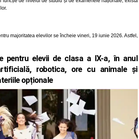
. În funcție de nivelul de studiu și de examenele naționale, există
lor.
entru majoritatea elevilor se încheie vineri, 19 iunie 2026. Astfel,
e pentru elevii de clasa a IX-a, în anul
tificială, robotica, ore cu animale şi
teriile opționale