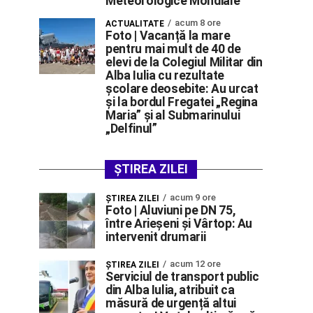
Meteorologice Mondiale
acum 8 ore
ACTUALITATE
Foto | Vacanță la mare
pentru mai mult de 40 de
elevi de la Colegiul Militar din
Alba Iulia cu rezultate
școlare deosebite: Au urcat
și la bordul Fregatei „Regina
Maria” și al Submarinului
„Delfinul”
ȘTIREA ZILEI
acum 9 ore
ŞTIREA ZILEI
Foto | Aluviuni pe DN 75,
între Arieșeni și Vârtop: Au
intervenit drumarii
acum 12 ore
ŞTIREA ZILEI
Serviciul de transport public
din Alba Iulia, atribuit ca
măsură de urgență altui