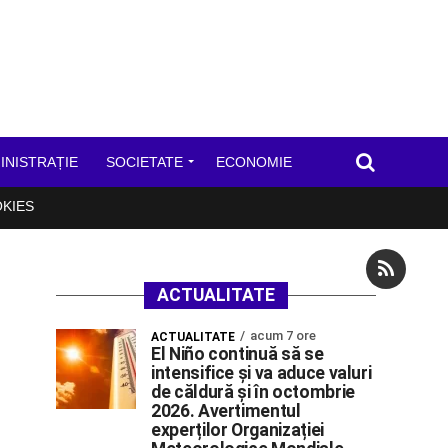
INISTRAȚIE
SOCIETATE
ECONOMIE
OKIES
ACTUALITATE
acum 7 ore
ACTUALITATE
El Niño continuă să se
intensifice și va aduce valuri
de căldură și în octombrie
2026. Avertimentul
experților Organizației