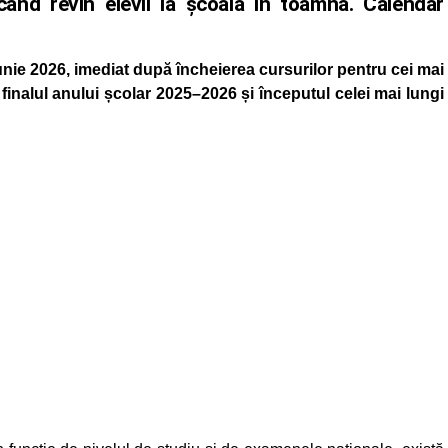
nd revin elevii la școală în toamnă. Calendar
unie 2026, imediat după încheierea cursurilor pentru cei mai
inalul anului școlar 2025–2026 și începutul celei mai lungi