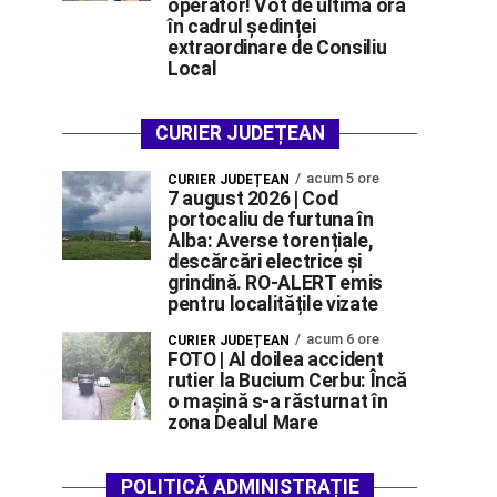
operator! Vot de ultimă oră
în cadrul ședinței
extraordinare de Consiliu
Local
CURIER JUDEȚEAN
acum 5 ore
CURIER JUDEȚEAN
7 august 2026 | Cod
portocaliu de furtuna în
Alba: Averse torențiale,
descărcări electrice și
grindină. RO-ALERT emis
pentru localitățile vizate
acum 6 ore
CURIER JUDEȚEAN
FOTO | Al doilea accident
rutier la Bucium Cerbu: Încă
o mașină s-a răsturnat în
zona Dealul Mare
POLITICĂ ADMINISTRAȚIE