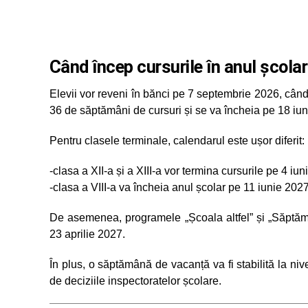
Când încep cursurile în
anul școl
Elevii vor reveni în bănci pe 7 septembrie 2026, câ
36 de săptămâni de cursuri și se va încheia pe 18 iu
Pentru clasele terminale, calendarul este ușor diferit:
-clasa a XII-a și a XIII-a vor termina cursurile pe 4 iu
-clasa a VIII-a va încheia anul școlar pe 11 iunie 202
De asemenea, programele „Școala altfel” și „Săptă
23 aprilie 2027.
În plus, o săptămână de vacanță va fi stabilită la nive
de deciziile inspectoratelor școlare.