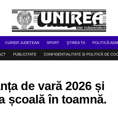
CURIER JUDEȚEAN
SPORT
ŞTIREA TA
POLITICĂ ADM
ACT
PUBLICITATE
CONFIDENȚIALITATE ȘI POLITICĂ DE CO
ța de vară 2026 și
la școală în toamnă.