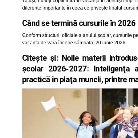
Totuși, nu toți copiii intră în vacanță în același timp
diferențe importante în ceea ce privește finalul cursuri
Când se termină cursurile în 2026
Conform structurii oficiale a anului școlar, cursurile p
vacanța de vară începe sâmbătă, 20 iunie 2026.
Citește și:
Noile materii introdus
şcolar 2026-2027: Inteligenţa ar
practică în piaţa muncii, printre ma