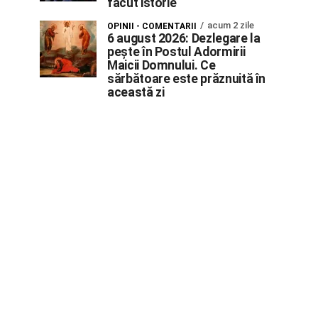
făcut istorie
acum 2 zile
OPINII - COMENTARII
6 august 2026: Dezlegare la
pește în Postul Adormirii
Maicii Domnului. Ce
sărbătoare este prăznuită în
această zi