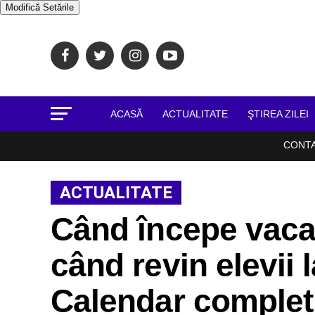
Modifică Setările
ACASĂ
ACTUALITATE
ŞTIREA ZILEI
CONT
ACTUALITATE
Când începe vacan
când revin elevii 
Calendar complet