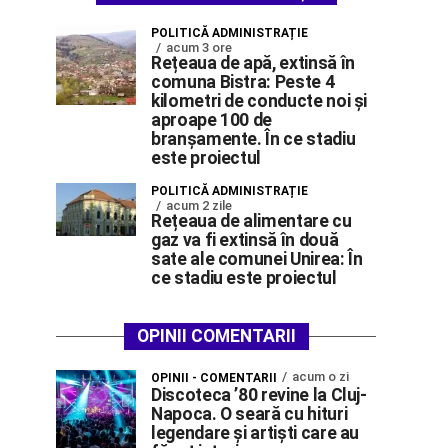
POLITICĂ ADMINISTRAȚIE
acum 3 ore
Rețeaua de apă, extinsă în
comuna Bistra: Peste 4
kilometri de conducte noi și
aproape 100 de
branșamente. În ce stadiu
este proiectul
POLITICĂ ADMINISTRAȚIE
acum 2 zile
Rețeaua de alimentare cu
gaz va fi extinsă în două
sate ale comunei Unirea: În
ce stadiu este proiectul
OPINII COMENTARII
acum o zi
OPINII - COMENTARII
Discoteca ’80 revine la Cluj-
Napoca. O seară cu hituri
legendare și artiști care au