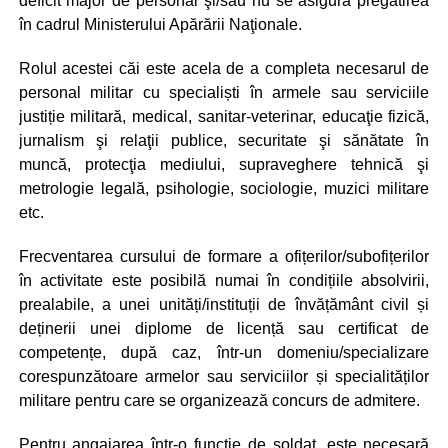
deficit major de personal şi/sau nu se asigură pregătirea
în cadrul Ministerului Apărării Naţionale.
Rolul acestei căi este acela de a completa necesarul de
personal militar cu specialiști în armele sau serviciile
justiție militară, medical, sanitar-veterinar, educaţie fizică,
jurnalism şi relaţii publice, securitate şi sănătate în
muncă, protecţia mediului, supraveghere tehnică şi
metrologie legală, psihologie, sociologie, muzici militare
etc.
Frecventarea cursului de formare a ofițerilor/subofițerilor
în activitate este posibilă numai în condițiile absolvirii,
prealabile, a unei unități/instituții de învățământ civil și
deținerii unei diplome de licență sau certificat de
competențe, după caz, într-un domeniu/specializare
corespunzătoare armelor sau serviciilor și specialităților
militare pentru care se organizează concurs de admitere.
Pentru angajarea într-o funcție de soldat, este necesară