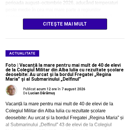
perioada august–octombrie 2026, aducând temperaturi
peste medie în cea mai mare parte a regiunilor
continentale, avertizează Organizația Meteorologică
Mondială (OMM). […]
CITEȘTE MAI MULT
ACTUALITATE
Foto | Vacanță la mare pentru mai mult de 40 de elevi
de la Colegiul Militar din Alba Iulia cu rezultate școlare
deosebite: Au urcat și la bordul Fregatei „Regina
Maria” și al Submarinului „Delfinul”
Publicat
acum 12 ore
în
7 august 2026
De
Lucian Dărămuș
Vacanță la mare pentru mai mult de 40 de elevi de la
Colegiul Militar din Alba Iulia cu rezultate școlare
deosebite: Au urcat și la bordul Fregatei „Regina Maria” și
al Submarinului „Delfinul” 43 de elevi de la Colegiul