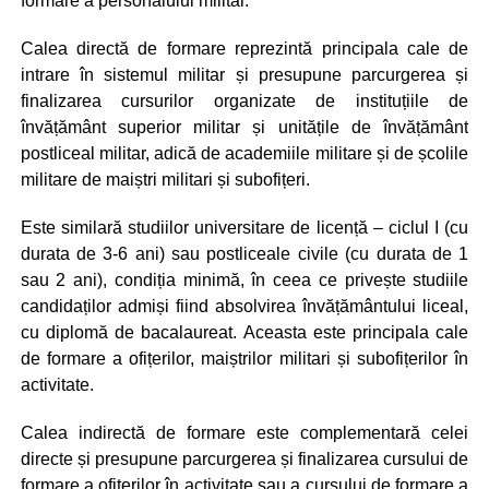
formare a personalului militar.
Calea directă de formare reprezintă principala cale de
intrare în sistemul militar și presupune parcurgerea și
finalizarea cursurilor organizate de instituțiile de
învățământ superior militar și unitățile de învățământ
postliceal militar, adică de academiile militare și de școlile
militare de maiștri militari și subofițeri.
Este similară studiilor universitare de licență – ciclul I (cu
durata de 3-6 ani) sau postliceale civile (cu durata de 1
sau 2 ani), condiția minimă, în ceea ce privește studiile
candidaților admiși fiind absolvirea învățământului liceal,
cu diplomă de bacalaureat. Aceasta este principala cale
de formare a ofițerilor, maiștrilor militari și subofițerilor în
activitate.
Calea indirectă de formare este complementară celei
directe și presupune parcurgerea și finalizarea cursului de
formare a ofițerilor în activitate sau a cursului de formare a