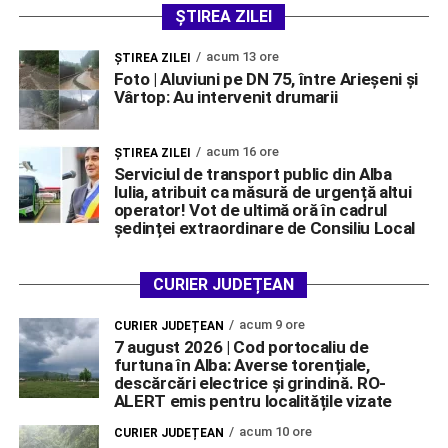
ȘTIREA ZILEI
acum 13 ore
ŞTIREA ZILEI
Foto | Aluviuni pe DN 75, între Arieșeni și
Vârtop: Au intervenit drumarii
acum 16 ore
ŞTIREA ZILEI
Serviciul de transport public din Alba
Iulia, atribuit ca măsură de urgență altui
operator! Vot de ultimă oră în cadrul
ședinței extraordinare de Consiliu Local
CURIER JUDEȚEAN
acum 9 ore
CURIER JUDEȚEAN
7 august 2026 | Cod portocaliu de
furtuna în Alba: Averse torențiale,
descărcări electrice și grindină. RO-
ALERT emis pentru localitățile vizate
acum 10 ore
CURIER JUDEȚEAN