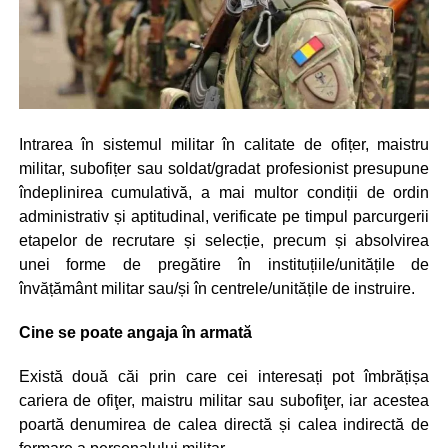
Intrarea în sistemul militar în calitate de ofițer, maistru
militar, subofițer sau soldat/gradat profesionist presupune
îndeplinirea cumulativă, a mai multor condiții de ordin
administrativ și aptitudinal, verificate pe timpul parcurgerii
etapelor de recrutare și selecție, precum și absolvirea
unei forme de pregătire în instituțiile/unitățile de
învățământ militar sau/și în centrele/unitățile de instruire.
Cine se poate angaja în armată
Există două căi prin care cei interesați pot îmbrățișa
cariera de ofiţer, maistru militar sau subofiţer, iar acestea
poartă denumirea de calea directă și calea indirectă de