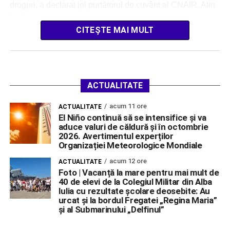
droguri, a declarat joi purtătorul de cuvânt al CNAIR, Alin
[…]
CITEȘTE MAI MULT
ACTUALITATE
acum 11 ore
ACTUALITATE
El Niño continuă să se intensifice și va
aduce valuri de căldură și în octombrie
2026. Avertimentul experților
Organizației Meteorologice Mondiale
acum 12 ore
ACTUALITATE
Foto | Vacanță la mare pentru mai mult de
40 de elevi de la Colegiul Militar din Alba
Iulia cu rezultate școlare deosebite: Au
urcat și la bordul Fregatei „Regina Maria”
și al Submarinului „Delfinul”