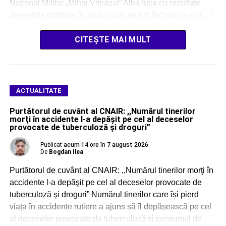
Național Militar „Mihai Viteazul” Alba Iulia cu rezultate
deosebite obținute în anul școlar recent încheiat s-au […]
CITEȘTE MAI MULT
ACTUALITATE
Purtătorul de cuvânt al CNAIR: ,,Numărul tinerilor
morţi în accidente l-a depăşit pe cel al deceselor
provocate de tuberculoză şi droguri”
Publicat
acum 14 ore
în
7 august 2026
De
Bogdan Ilea
Purtătorul de cuvânt al CNAIR: ,,Numărul tinerilor morţi în
accidente l-a depăşit pe cel al deceselor provocate de
tuberculoză şi droguri” Numărul tinerilor care își pierd
viața în accidente rutiere a ajuns să îl depășească pe cel
al deceselor provocate de tuberculoză și consumul de