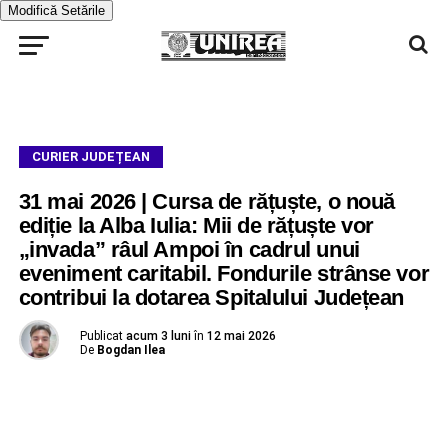
Modifică Setările
CURIER JUDEȚEAN
31 mai 2026 | Cursa de rățuște, o nouă
ediție la Alba Iulia: Mii de rățuște vor
„invada” râul Ampoi în cadrul unui
eveniment caritabil. Fondurile strânse vor
contribui la dotarea Spitalului Județean
Publicat
acum 3 luni
în
12 mai 2026
De
Bogdan Ilea