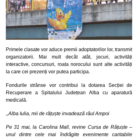
Primele clasate vor aduce premii adoptatorilor lor, transmit
organizatorii. Mai mult decât atât, jocuri, activități
interactive, concursuri, roata norocului sunt alte activități
la care cei prezenți vor putea participa.
Fondurile strânse vor contribui la dotarea Secției de
Recuperare a Spitalului Județean Alba cu aparatură
medicală.
,,Alba Iulia, mii de rățuște invadează râul Ampoi
Pe 31 mai, la Carolina Mall, revine Cursa de Rățuște –
unul dintre cele mai îndrăgite evenimente caritabile