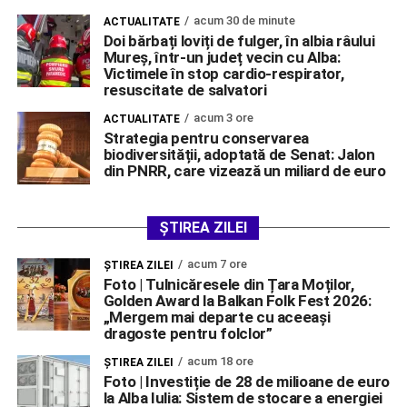
acum 30 de minute
ACTUALITATE
Doi bărbați loviți de fulger, în albia râului
Mureș, într-un județ vecin cu Alba:
Victimele în stop cardio-respirator,
resuscitate de salvatori
acum 3 ore
ACTUALITATE
Strategia pentru conservarea
biodiversității, adoptată de Senat: Jalon
din PNRR, care vizează un miliard de euro
ȘTIREA ZILEI
acum 7 ore
ŞTIREA ZILEI
Foto | Tulnicăresele din Țara Moților,
Golden Award la Balkan Folk Fest 2026:
„Mergem mai departe cu aceeași
dragoste pentru folclor”
acum 18 ore
ŞTIREA ZILEI
Foto | Investiție de 28 de milioane de euro
la Alba Iulia: Sistem de stocare a energiei