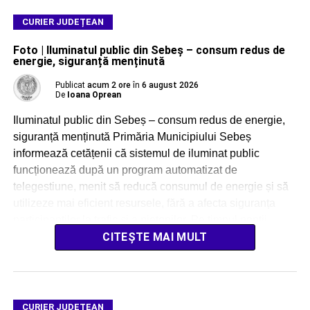
CURIER JUDEȚEAN
Foto | Iluminatul public din Sebeș – consum redus de
energie, siguranță menținută
Publicat
acum 2 ore
în
6 august 2026
De
Ioana Oprean
Iluminatul public din Sebeș – consum redus de energie,
siguranță menținută Primăria Municipiului Sebeș
informează cetățenii că sistemul de iluminat public
funcționează după un program automatizat de
telegestiune, menit să reducă consumul de energie și să
utilizeze mai eficient resursele, fără a afecta siguranța
participanților la trafic și a pietonilor. Pe timpul nopții,
iluminatul public […]
CITEȘTE MAI MULT
CURIER JUDEȚEAN