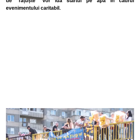
de “rățuște” vor lua startul pe apă în cadrul
evenimentului caritabil.