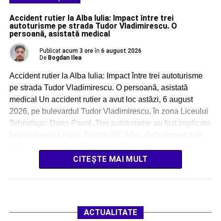
Accident rutier la Alba Iulia: Impact între trei
autoturisme pe strada Tudor Vladimirescu. O
persoană, asistată medical
Publicat
acum 3 ore
în
6 august 2026
De
Bogdan Ilea
Accident rutier la Alba Iulia: Impact între trei autoturisme
pe strada Tudor Vladimirescu. O persoană, asistată
medical Un accident rutier a avut loc astăzi, 6 august
2026, pe bulevardul Tudor Vladimirescu, în zona Liceului
Tehnologic Dorin Pavel. Trei autoturisme au fost implicate
în evenimentul rutier. Potrivit ISU Alba, detașamentul de
pompieri Alba Iulia intervine pentru […]
CITEȘTE MAI MULT
ACTUALITATE