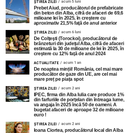
acum 5 luni
ŞTIREA ZILEI
Prebet Aiud, producătorul de prefabricate
din beton din Alba, cifră de afaceri de 69,6
milioane lei în 2025, în creştere cu
aproximativ 21,5% faţă de anul anterior
acum 6 luni
ŞTIREA ZILEI
De Colţeşti (Torockoi), producătorul de
brânzeturi din judeţul Alba, cifră de afaceri
estimată la 30 de milioane de lei în 2025, în
creştere cu 12% faţă de anul 2024
acum 1 an
ACTUALITATE
De noaptea minții! România, cel mai mare
producător de gaze din UE, are cel mai
mare preț pe piața spot
acum 2 ani
ŞTIREA ZILEI
IPEC, firma din Alba Iulia care produce 1%
din farfuriile de porţelan din întreaga lume,
va angaja în 2025 încă 50 de oameni. A
bugetat afaceri de aproape 32 de milioane
euro !
acum 2 ani
ŞTIREA ZILEI
Ioana Ciortea, producătorul local din Alba