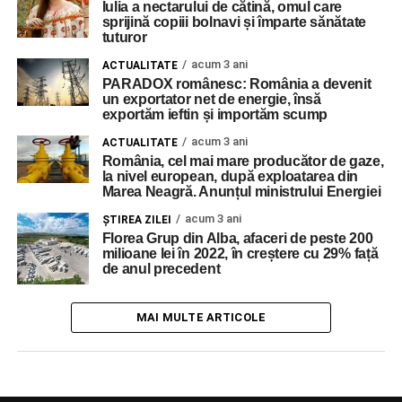
Iulia a nectarului de cătină, omul care
sprijină copiii bolnavi și împarte sănătate
tuturor
acum 3 ani
ACTUALITATE
PARADOX românesc: România a devenit
un exportator net de energie, însă
exportăm ieftin și importăm scump
acum 3 ani
ACTUALITATE
România, cel mai mare producător de gaze,
la nivel european, după exploatarea din
Marea Neagră. Anunțul ministrului Energiei
acum 3 ani
ŞTIREA ZILEI
Florea Grup din Alba, afaceri de peste 200
milioane lei în 2022, în creștere cu 29% față
de anul precedent
MAI MULTE ARTICOLE