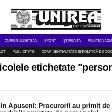
CURIER JUDEȚEAN
SPORT
ŞTIREA TA
POLITICĂ ADM
ACT
PUBLICITATE
CONFIDENȚIALITATE ȘI POLITICĂ DE CO
icolele etichetate "perso
din Apuseni: Procurorii au primit de