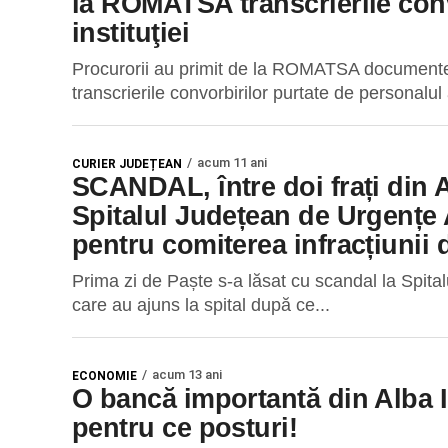
la ROMATSA transcrierile conv
instituţiei
Procurorii au primit de la ROMATSA documente re
transcrierile convorbirilor purtate de personalul a
acum 11 ani
CURIER JUDEȚEAN
SCANDAL, între doi frați din A
Spitalul Județean de Urgențe A
pentru comiterea infracțiunii 
Prima zi de Paște s-a lăsat cu scandal la Spital
care au ajuns la spital după ce...
acum 13 ani
ECONOMIE
O bancă importantă din Alba Iu
pentru ce posturi!