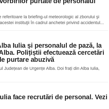
orbirilor purtate de personalul
feritoare la briefing-ul meteorologic al zborului şi
cestei instituţii în cadrul anchetei privind accidentul...
lba Iulia și personalul de pază, la
lba. Polițiștii efectuează cercetări
de purtare abuzivă
ul Județean de Urgențe Alba. Doi frați din Alba Iulia,
lia face recrutări de personal. Vezi