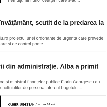
nemulţumirii unor cetăţeni care s-au...
nvăţământ, scutit de la predarea la
du.ro proiectul unei ordonante de urgenta care prevede
re şi de control poate...
i din administrație. Alba a primit
oe și ministrul finanțelor publice Florin Georgescu au
heltuielilor de personal aferent bugetului...
acum 14 ani
CURIER JUDEȚEAN