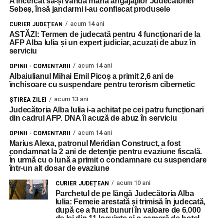
A încercat să-și vândă marfa angajaţilor Judecătoriei
Sebeş, însă jandarmi i-au confiscat produsele
acum 14 ani
CURIER JUDEȚEAN
ASTĂZI: Termen de judecată pentru 4 funcționari de la
AFP Alba Iulia și un expert judiciar, acuzați de abuz în
serviciu
acum 14 ani
OPINII - COMENTARII
Albaiulianul Mihai Emil Picoș a primit 2,6 ani de
închisoare cu suspendare pentru terorism cibernetic
acum 13 ani
ŞTIREA ZILEI
Judecătoria Alba Iulia i-a achitat pe cei patru funcționari
din cadrul AFP. DNA îi acuză de abuz în serviciu
acum 14 ani
OPINII - COMENTARII
Marius Alexa, patronul Meridian Construct, a fost
condamnat la 2 ani de detenţie pentru evaziune fiscală.
În urmă cu o lună a primit o condamnare cu suspendare
într-un alt dosar de evaziune
acum 10 ani
CURIER JUDEȚEAN
Parchetul de pe lângă Judecătoria Alba
Iulia: Femeie arestată și trimisă în judecată,
după ce a furat bunuri în valoare de 6.000