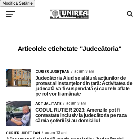
Modifică Setările
Articolele etichetate "Judecătoria"
acum 3 ani
CURIER JUDEȚEAN
Judecătoria Aiud se alătură acțiunilor de
protest al instanțelor din țară: Activitatea de
judecată va fi suspendată și cauzele aflate
pe rol vor fi amânate
acum 3 ani
ACTUALITATE
CODUL RUTIER 2023: Amenzile pot fi
contestate inclusiv la judecătoria pe raza
căreia șoferii își au domiciliul
acum 13 ani
CURIER JUDEȚEAN