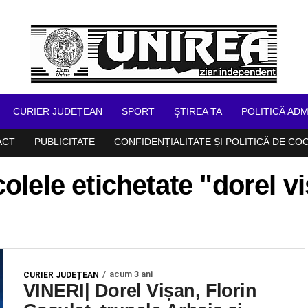
CURIER JUDEȚEAN
SPORT
ŞTIREA TA
POLITICĂ ADM
ACT
PUBLICITATE
CONFIDENȚIALITATE ȘI POLITICĂ DE CO
colele etichetate "dorel v
acum 3 ani
CURIER JUDEȚEAN
VINERI| Dorel Vișan, Florin