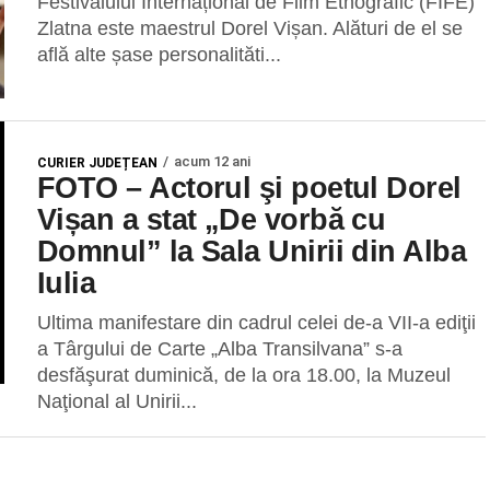
Festivalului Internațional de Film Etnografic (FIFE)
Zlatna este maestrul Dorel Vișan. Alături de el se
află alte șase personalităti...
acum 12 ani
CURIER JUDEȚEAN
FOTO – Actorul şi poetul Dorel
Vișan a stat „De vorbă cu
Domnul” la Sala Unirii din Alba
Iulia
Ultima manifestare din cadrul celei de-a VII-a ediţii
a Târgului de Carte „Alba Transilvana” s-a
desfăşurat duminică, de la ora 18.00, la Muzeul
Naţional al Unirii...