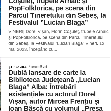
Coșuleț, trupele Arhaic și
PopFolklorica, pe scena din
Parcul Tineretului din Sebeș, la
Festivalul ”Lucian Blaga”
VINERI| Dorel Vișan, Florin Coșuleț, trupele Arhaic
și PopFolklorica, pe scena din Parcul Tineretului
din Sebeș, la Festivalul ”Lucian Blaga” Vineri, 12
mai 2023, începând cu...
acum 5 ani
ŞTIREA ZILEI
Dublă lansare de carte la
Biblioteca Județeană „Lucian
Blaga” Alba: Întrebări
existențiale cu actorul Dorel
Vișan, autor Mircea Frențiu și
Ioan Bâscă cu volumul „Presa