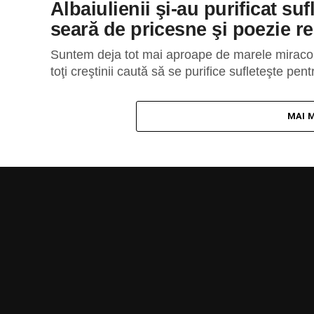
Albaiulienii şi-au purificat su
seară de pricesne şi poezie re
Suntem deja tot mai aproape de marele miracol al
toţi creştinii caută să se purifice sufleteşte pen
MAI 