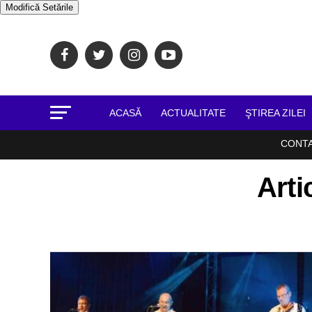
Modifică Setările
ACASĂ
ACTUALITATE
ŞTIREA ZILEI
CONT
Arti