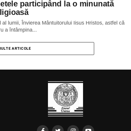
fletele participând la o minunată
ligioasă
 lumii, Învierea Mântuitorului Iisus Hristos, astfel că
tru a întâmpina...
MULTE ARTICOLE