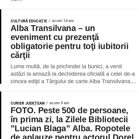
acum 14 ani
CULTURĂ EDUCAȚIE
Alba Transilvana – un
eveniment cu prezenţă
obligatorie pentru toţi iubitorii
cărţii
Lume multă, de la prichindei la bunici, a venit
astăzi la amiază la dechiderea oficială a celei de-a
cincea ediţii a Târgului de carte Alba Transilvana....
acum 9 ani
CURIER JUDEȚEAN
FOTO. Peste 500 de persoane,
în prima zi, la Zilele Bibliotecii
”Lucian Blaga” Alba. Ropotele
de aplauze pentru actorul Dorel