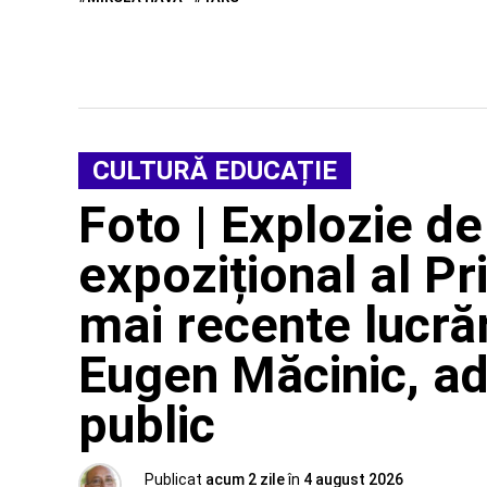
CULTURĂ EDUCAȚIE
Foto | Explozie de
expozițional al Pr
mai recente lucrăr
Eugen Măcinic, ad
public
Publicat
acum 2 zile
în
4 august 2026