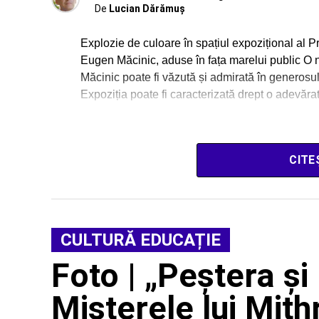
De
Lucian Dărămuș
Explozie de culoare în spațiul expozițional al Pr
Eugen Măcinic, aduse în fața marelui public O n
Măcinic poate fi văzută și admirată în generosul
Expoziția poate fi caracterizată drept o adevăra
CITE
CULTURĂ EDUCAȚIE
Foto | „Peștera și
Misterele lui Mith