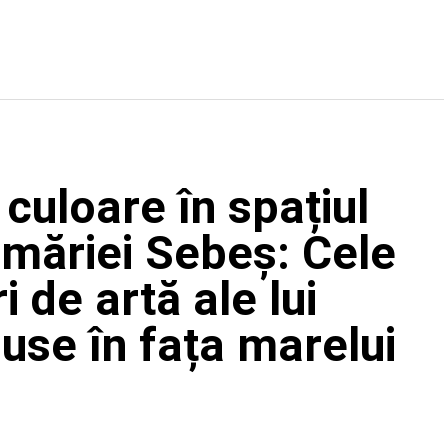
 culoare în spațiul
imăriei Sebeș: Cele
i de artă ale lui
use în fața marelui