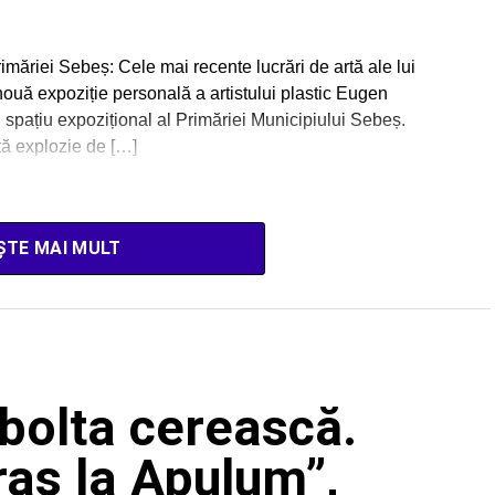
imăriei Sebeș: Cele mai recente lucrări de artă ale lui
ouă expoziție personală a artistului plastic Eugen
 spațiu expozițional al Primăriei Municipiului Sebeș.
tă explozie de […]
ȘTE MAI MULT
 bolta cerească.
ras la Apulum”,