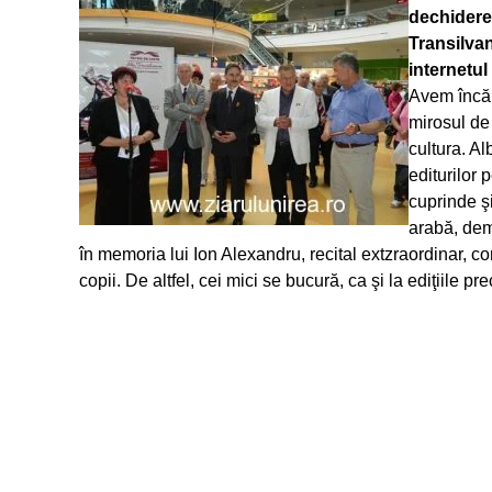
dechiderea
Transilva
internetul
Avem încă p
mirosul de
cultura. Al
editurilor 
cuprinde şi
arabă, dem
în memoria lui Ion Alexandru, recital extzraordinar, co
copii. De altfel, cei mici se bucură, ca şi la ediţiile p