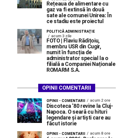
Rețeaua de alimentare cu
gaz va fi extinsă în două
sate ale comunei Unirea: În
ce stadiu este proiectul
POLITICĂ ADMINISTRAȚIE
acum 3 zile
FOTO | Flaviu Rădițoiu,
membru USR din Cugir,
numit în funcția de
administrator special la o
filială a Companiei Naționale
ROMARM S.A.
OPINII COMENTARII
acum 2 ore
OPINII - COMENTARII
Discoteca ’80 revine la Cluj-
Napoca. O seară cu hituri
legendare și artiști care au
făcut istorie
acum 8 ore
OPINII - COMENTARII