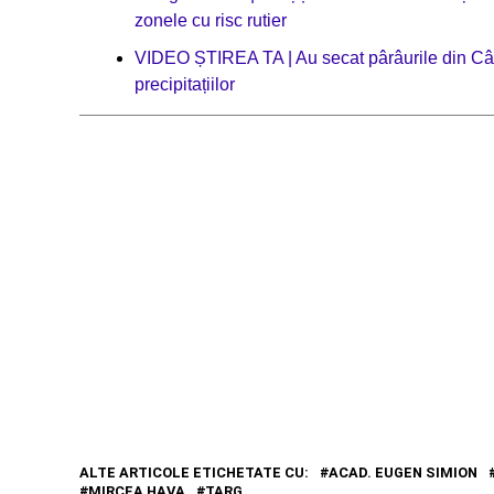
zonele cu risc rutier
VIDEO ȘTIREA TA | Au secat pârâurile din Câmpe
precipitațiilor
ALTE ARTICOLE ETICHETATE CU:
ACAD. EUGEN SIMION
MIRCEA HAVA
TARG