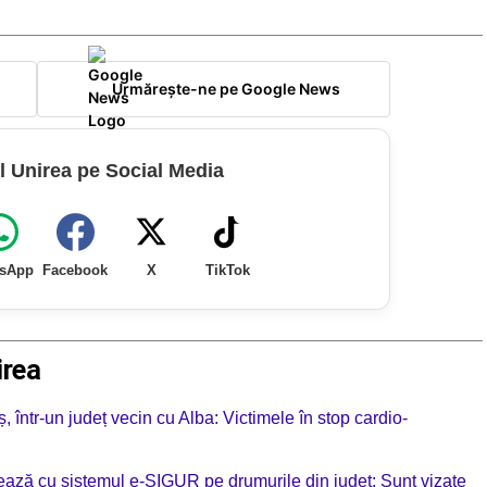
Urmărește-ne pe Google News
l Unirea pe Social Media
sApp
Facebook
X
TikTok
irea
eș, într-un județ vecin cu Alba: Victimele în stop cardio-
ionează cu sistemul e-SIGUR pe drumurile din județ: Sunt vizate