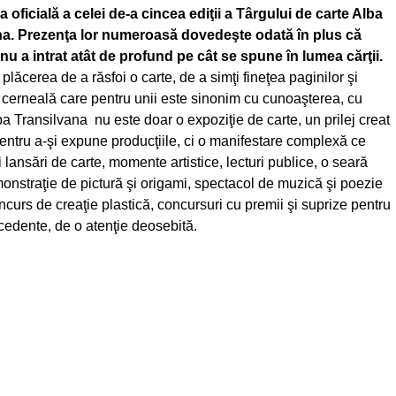
 oficială a celei de-a cincea ediţii a Târgului de carte Alba
na. Prezenţa lor numeroasă dovedeşte odată în plus că
 nu a intrat atât de profund pe cât se spune în lumea cărţii.
lăcerea de a răsfoi o carte, de a simţi fineţea paginilor şi
 cerneală care pentru unii este sinonim cu cunoaşterea, cu
ba Transilvana nu este doar o expoziţie de carte, un prilej creat
pentru a-şi expune producţiile, ci o manifestare complexă ce
 lansări de carte, momente artistice, lecturi publice, o seară
onstraţie de pictură şi origami, spectacol de muzică şi poezie
ncurs de creaţie plastică, concursuri cu premii şi suprize pentru
recedente, de o atenţie deosebită.