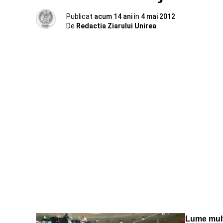
Publicat
acum 14 ani
în
4 mai 2012
De
Redactia Ziarului Unirea
Lume multă