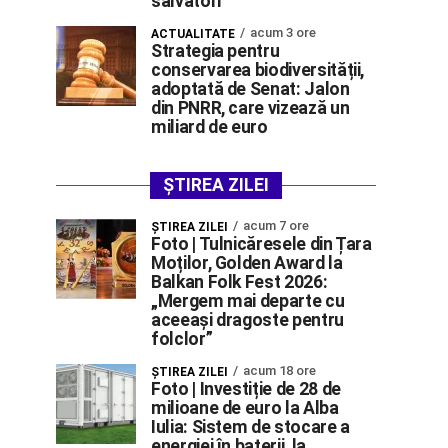
salvatori
acum 3 ore
ACTUALITATE
Strategia pentru
conservarea biodiversității,
adoptată de Senat: Jalon
din PNRR, care vizează un
miliard de euro
ȘTIREA ZILEI
acum 7 ore
ŞTIREA ZILEI
Foto | Tulnicăresele din Țara
Moților, Golden Award la
Balkan Folk Fest 2026:
„Mergem mai departe cu
aceeași dragoste pentru
folclor”
acum 18 ore
ŞTIREA ZILEI
Foto | Investiție de 28 de
milioane de euro la Alba
Iulia: Sistem de stocare a
energiei în baterii, la