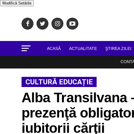
Modifică Setările
ACASĂ
ACTUALITATE
ŞTIREA ZILEI
CONT
CULTURĂ EDUCAȚIE
Alba Transilvana
prezenţă obligator
iubitorii cărţii