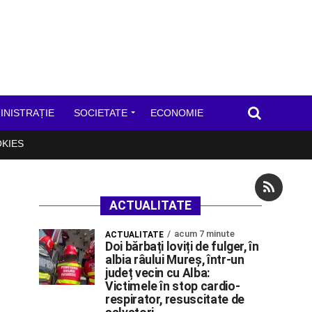
INISTRAȚIE
SOCIETATE
ECONOMIE
OKIES
ACTUALITATE
acum 7 minute
ACTUALITATE
Doi bărbați loviți de fulger, în
albia râului Mureș, într-un
județ vecin cu Alba:
Victimele în stop cardio-
respirator, resuscitate de