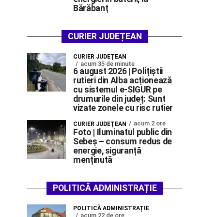
Bărăbanț
CURIER JUDEȚEAN
CURIER JUDEȚEAN
acum 35 de minute
6 august 2026 | Polițiștii
rutieri din Alba acționează
cu sistemul e-SIGUR pe
drumurile din județ: Sunt
vizate zonele cu risc rutier
acum 2 ore
CURIER JUDEȚEAN
Foto | Iluminatul public din
Sebeș – consum redus de
energie, siguranță
menținută
POLITICĂ ADMINISTRAȚIE
POLITICĂ ADMINISTRAȚIE
acum 22 de ore