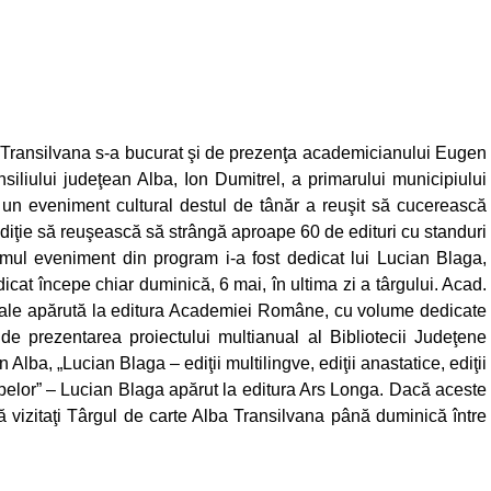
ansilvana s-a bucurat şi de prezenţa academicianului Eugen
siliului judeţean Alba, Ion Dumitrel, a primarului municipiului
ă un eveniment cultural destul de tânăr a reuşit să cucerească
ediţie să reuşească să strângă aproape 60 de edituri cu standuri
Primul eveniment din program i-a fost dedicat lui Lucian Blaga,
edicat începe chiar duminică, 6 mai, în ultima zi a târgului. Acad.
ale apărută la editura Academiei Române, cu volume dedicate
de prezentarea proiectului multianual al Bibliotecii Judeţene
 Alba, „Lucian Blaga – ediţii multilingve, ediţii anastatice, ediţii
 apelor” – Lucian Blaga apărut la editura Ars Longa. Dacă aceste
să vizitaţi Târgul de carte Alba Transilvana până duminică între