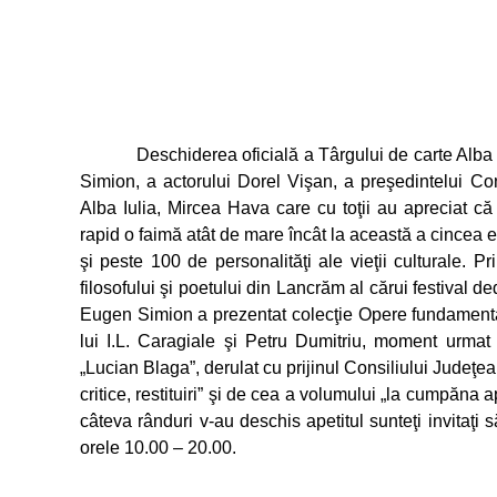
Deschiderea oficială a Târgului de carte Alba Tr
Simion, a actorului Dorel Vişan, a preşedintelui Con
Alba Iulia, Mircea Hava care cu toţii au apreciat c
rapid o faimă atât de mare încât la această a cincea 
şi peste 100 de personalităţi ale vieţii culturale. 
filosofului şi poetului din Lancrăm al cărui festival d
Eugen Simion a prezentat colecţie Opere fundament
lui I.L. Caragiale şi Petru Dumitriu, moment urmat 
„Lucian Blaga”, derulat cu prijinul Consiliului Judeţean
critice, restituiri” şi de cea a volumului „la cumpăna
câteva rânduri v-au deschis apetitul sunteţi invitaţi 
orele 10.00 – 20.00.