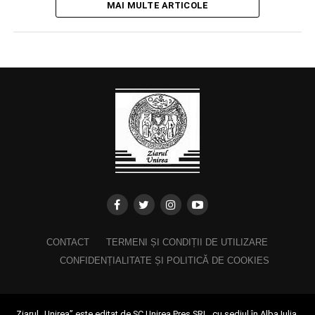
MAI MULTE ARTICOLE
CONTACT
TERMENI ȘI CONDIȚII DE UTILIZARE
CONFIDENȚIALITATE ȘI POLITICĂ DE COOKIES
Ziarul „Unirea” este editat de SC Unirea Pres SRL, cu sediul în Alba Iulia,