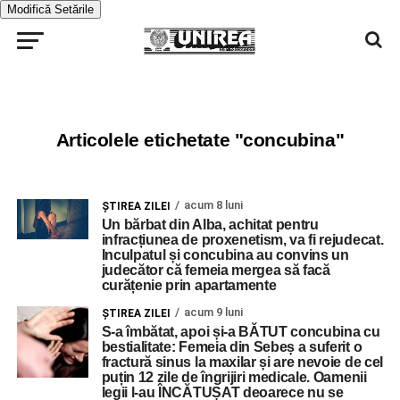
Modifică Setările
Articolele etichetate "concubina"
acum 8 luni
ŞTIREA ZILEI
Un bărbat din Alba, achitat pentru
infracțiunea de proxenetism, va fi rejudecat.
Inculpatul și concubina au convins un
judecător că femeia mergea să facă
curățenie prin apartamente
acum 9 luni
ŞTIREA ZILEI
S-a îmbătat, apoi și-a BĂTUT concubina cu
bestialitate: Femeia din Sebeș a suferit o
fractură sinus la maxilar și are nevoie de cel
puțin 12 zile de îngrijiri medicale. Oamenii
legii l-au ÎNCĂTUȘAT deoarece nu se