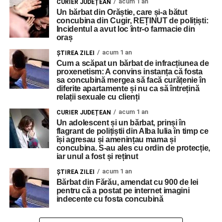
acum 1 an
CURIER JUDEȚEAN
Un bărbat din Orăștie, care și-a bătut
concubina din Cugir, REȚINUT de polițiști:
Incidentul a avut loc într-o farmacie din
oraș
acum 1 an
ŞTIREA ZILEI
Cum a scăpat un bărbat de infracțiunea de
proxenetism: A convins instanța că fosta
sa concubină mergea să facă curățenie în
diferite apartamente și nu ca să întrețină
relații sexuale cu clienți
acum 1 an
CURIER JUDEȚEAN
Un adolescent și un bărbat, prinși în
flagrant de polițiștii din Alba Iulia în timp ce
își agresau și amenințau mama și
concubina. S-au ales cu ordin de protecție,
iar unul a fost și reținut
acum 1 an
ŞTIREA ZILEI
Bărbat din Fărău, amendat cu 900 de lei
pentru că a postat pe internet imagini
indecente cu fosta concubină