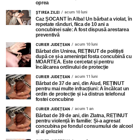
oprea
acum 10 luni
ŞTIREA ZILEI
Caz ȘOCANT în Alba! Un bărbat a violat, în
repetate rânduri, fiica de 10 ani a
concubinei sale: A fost dispusă arestarea
preventivă
acum 10 luni
CURIER JUDEȚEAN
Bărbat din Unirea, REȚINUT de polițiști
după ce și-a amenințat fosta concubină cu
MOARTEA. Este cercetat și pentru
încălcarea ordinului de protecție
acum 11 luni
CURIER JUDEȚEAN
Bărbat de 37 de ani, din Aiud, REȚINUT
pentru mai multe infracțiuni: A încălcat un
ordin de protecție și i-a distrus telefonul
fostei concubine
acum 1 an
CURIER JUDEȚEAN
Bărbat de 39 de ani, din Zlatna, REȚINUT
pentru violență în familie: Și-a agresat
concubina pe fondul consumului de alcool
și al geloziei