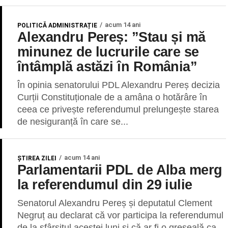
acum 14 ani
POLITICĂ ADMINISTRAȚIE
Alexandru Pereș: ”Stau și mă
minunez de lucrurile care se
întâmplă astăzi în România”
În opinia senatorului PDL Alexandru Pereș decizia
Curții Constituționale de a amâna o hotărâre în
ceea ce privește referendumul prelungește starea
de nesiguranță în care se...
acum 14 ani
ŞTIREA ZILEI
Parlamentarii PDL de Alba merg
la referendumul din 29 iulie
Senatorul Alexandru Pereș și deputatul Clement
Negruț au declarat că vor participa la referendumul
de la sfârșitul acestei luni și că ar fi o greșeală ca...