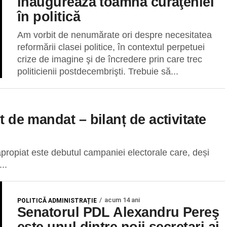
inaugurează toamna curăţeniei
în politică
Am vorbit de nenumărate ori despre necesitatea
reformării clasei politice, în contextul perpetuei
crize de imagine şi de încredere prin care trec
politicienii postdecembrişti. Trebuie să...
t de mandat – bilanț de activitate
apropiat este debutul campaniei electorale care, deși
..
acum 14 ani
POLITICĂ ADMINISTRAȚIE
Senatorul PDL Alexandru Pereş
este unul dintre noii secretari ai