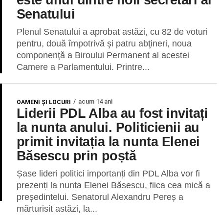
Senatului
Plenul Senatului a aprobat astăzi, cu 82 de voturi
pentru, două împotrivă şi patru abţineri, noua
componenţă a Biroului Permanent al acestei
Camere a Parlamentului. Printre...
acum 14 ani
OAMENI ŞI LOCURI
Liderii PDL Alba au fost invitați
la nunta anului. Politicienii au
primit invitația la nunta Elenei
Băsescu prin poștă
Șase lideri politici importanți din PDL Alba vor fi
prezenți la nunta Elenei Băsescu, fiica cea mică a
președintelui. Senatorul Alexandru Pereș a
mărturisit astăzi, la...