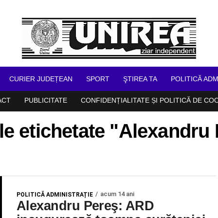
CURIER JUDEȚEAN
SPORT
ŞTIREA TA
POLITICĂ ADM
ACT
PUBLICITATE
CONFIDENȚIALITATE ȘI POLITICĂ DE CO
ele etichetate "Alexandr
acum 14 ani
POLITICĂ ADMINISTRAȚIE
Alexandru Pereş: ARD