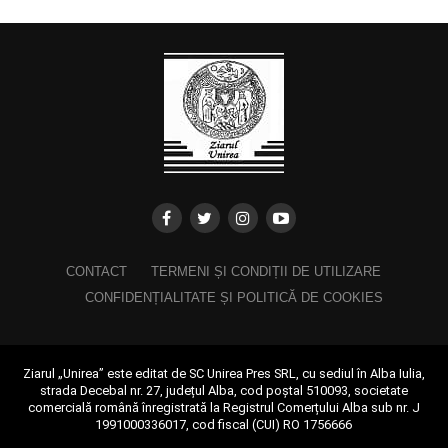
CONTACT
TERMENI ȘI CONDIȚII DE UTILIZARE
CONFIDENȚIALITATE ȘI POLITICĂ DE COOKIES
Ziarul „Unirea” este editat de SC Unirea Pres SRL, cu sediul în Alba Iulia,
strada Decebal nr. 27, județul Alba, cod poștal 510093, societate
comercială română înregistrată la Registrul Comerțului Alba sub nr. J
1991000336017, cod fiscal (CUI) RO 1756666