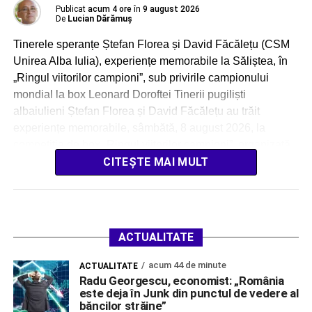
Publicat
acum 4 ore
în
9 august 2026
De
Lucian Dărămuș
Tinerele speranțe Ștefan Florea și David Făcălețu (CSM
Unirea Alba Iulia), experiențe memorabile la Săliștea, în
„Ringul viitorilor campioni”, sub privirile campionului
mondial la box Leonard Doroftei Tinerii pugiliști
albaiulieni Ștefan Florea și David Făcălețu au trăit
experiențe memorabile, sâmbătă, 8 august 2026, la
competiția de box „Ringul viitorilor campioni”, organizată
impecabil la Săliștea. Sportivii […]
CITEȘTE MAI MULT
ACTUALITATE
acum 44 de minute
ACTUALITATE
Radu Georgescu, economist: „România
este deja în Junk din punctul de vedere al
băncilor străine”