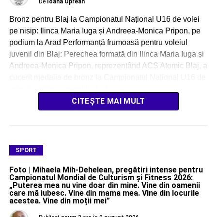
De
Ioana Oprean
Bronz pentru Blaj la Campionatul Național U16 de volei
pe nisip: Ilinca Maria Iuga și Andreea-Monica Pripon, pe
podium la Arad Performanță frumoasă pentru voleiul
juvenil din Blaj: Perechea formată din Ilinca Maria Iuga și
Andreea-Monica Pripon, reprezentând ACS Atomic Blaj, a
cucerit medalia de bronz la Campionatul Național U16 de
volei pe nisip, competiție […]
CITEȘTE MAI MULT
SPORT
Foto | Mihaela Mih-Dehelean, pregătiri intense pentru
Campionatul Mondial de Culturism și Fitness 2026:
„Puterea mea nu vine doar din mine. Vine din oamenii
care mă iubesc. Vine din mama mea. Vine din locurile
acestea. Vine din moții mei”