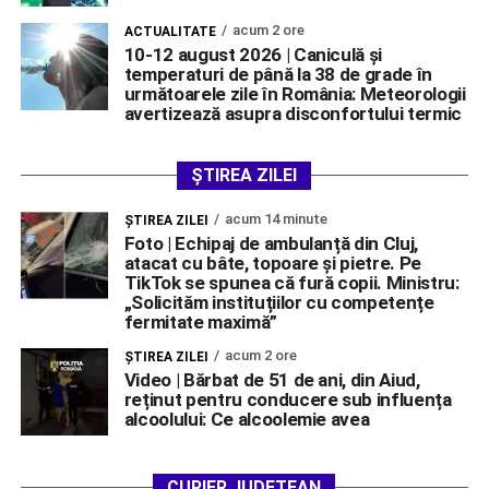
acum 2 ore
ACTUALITATE
10-12 august 2026 | Caniculă și
temperaturi de până la 38 de grade în
următoarele zile în România: Meteorologii
avertizează asupra disconfortului termic
ȘTIREA ZILEI
acum 14 minute
ŞTIREA ZILEI
Foto | Echipaj de ambulanță din Cluj,
atacat cu bâte, topoare și pietre. Pe
TikTok se spunea că fură copii. Ministru:
„Solicităm instituțiilor cu competențe
fermitate maximă”
acum 2 ore
ŞTIREA ZILEI
Video | Bărbat de 51 de ani, din Aiud,
reținut pentru conducere sub influența
alcoolului: Ce alcoolemie avea
CURIER JUDEȚEAN