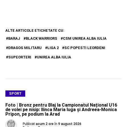
ALTE ARTICOLE ETICHETATE CU:
BARAJ
BLACK WARRIORS
CSM UNIREA ALBA IULIA
DRAGOS MILITARU
LIGA 2
SC POPESTI LEORDENI
SUPEORTERI
UNIREA ALBA IULIA
SPORT
Foto | Bronz pentru Blaj la Campionatul Național U16
de volei pe nisip: Ilinca Maria Iuga și Andreea-Monica
Pripon, pe podium la Arad
Publicat
acum 2 ore
în
9 august 2026