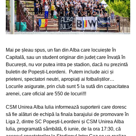
Mai pe șleau spus, un fan din Alba care locuiește în
Capitală, sau un student originar din județ care învață în
București, nu vor putea intra pe stadion, dacă nu prezintă
buletin de Popești-Leordeni. Putem include aici și
prieteni, spectatori neutri, apropiați ai fotbaliștilor…
Locurile asigurate, prin club sunt 5 la sută din capacitatea
arenei, care oficial are 550 de locuri!!!
CSM Unirea Alba Iulia informează suporterii care doresc
să fie alături de echipă la finala barajului de promovare în
Liga 2, dintre SC Popești-Leordeni și CSM Unirea Alba
Iulia, programată sâmbătă, 6 iunie, de la ora 17:30, că