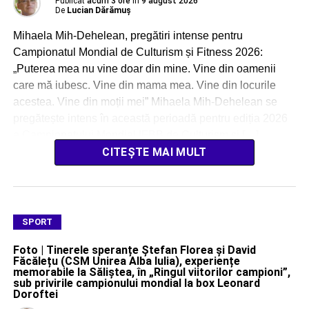
Publicat
acum 3 ore
în
9 august 2026
De
Lucian Dărămuș
Mihaela Mih-Dehelean, pregătiri intense pentru
Campionatul Mondial de Culturism și Fitness 2026:
„Puterea mea nu vine doar din mine. Vine din oamenii
care mă iubesc. Vine din mama mea. Vine din locurile
acestea. Vine din moții mei” Mihaela Mih-Dehelean se
pregătește intens în această perioadă pentru ediția 2026
a Campionatului Mondial IFBB de Culturism și […]
CITEȘTE MAI MULT
SPORT
Foto | Tinerele speranțe Ștefan Florea și David
Făcălețu (CSM Unirea Alba Iulia), experiențe
memorabile la Săliștea, în „Ringul viitorilor campioni”,
sub privirile campionului mondial la box Leonard
Doroftei