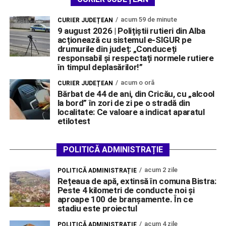
acum 59 de minute
CURIER JUDEȚEAN
9 august 2026 | Polițiștii rutieri din Alba
acționează cu sistemul e-SIGUR pe
drumurile din județ: „Conduceți
responsabil și respectați normele rutiere
în timpul deplasărilor!”
acum o oră
CURIER JUDEȚEAN
Bărbat de 44 de ani, din Cricău, cu „alcool
la bord” în zori de zi pe o stradă din
localitate: Ce valoare a indicat aparatul
etilotest
POLITICĂ ADMINISTRAȚIE
acum 2 zile
POLITICĂ ADMINISTRAȚIE
Rețeaua de apă, extinsă în comuna Bistra:
Peste 4 kilometri de conducte noi și
aproape 100 de branșamente. În ce
stadiu este proiectul
acum 4 zile
POLITICĂ ADMINISTRAȚIE