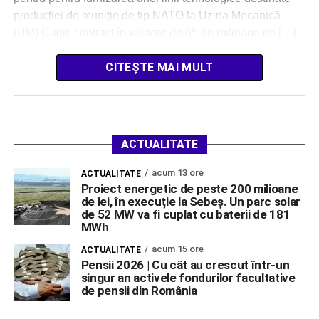
producției de muniție de tip NATO la Uzina Mecanică
(UM) Cugir, contract în valoare de 65 de milioane de […]
CITEȘTE MAI MULT
ACTUALITATE
acum 13 ore
ACTUALITATE
Proiect energetic de peste 200 milioane
de lei, în execuție la Sebeș. Un parc solar
de 52 MW va fi cuplat cu baterii de 181
MWh
acum 15 ore
ACTUALITATE
Pensii 2026 | Cu cât au crescut într-un
singur an activele fondurilor facultative
de pensii din România