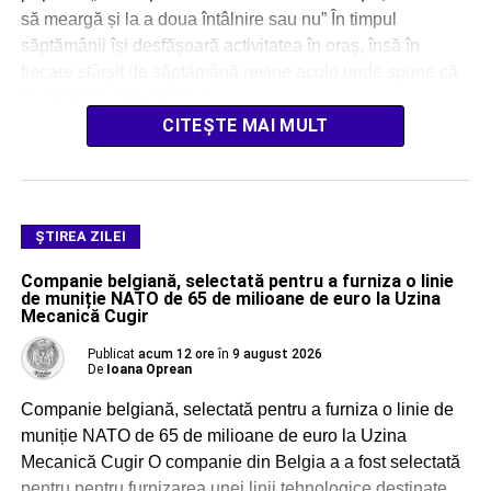
să meargă și la a doua întâlnire sau nu” În timpul
săptămânii își desfășoară activitatea în oraș, însă în
fiecare sfârșit de săptămână revine acolo unde spune că
se simte cu adevărat […]
CITEȘTE MAI MULT
ŞTIREA ZILEI
Companie belgiană, selectată pentru a furniza o linie
de muniție NATO de 65 de milioane de euro la Uzina
Mecanică Cugir
Publicat
acum 12 ore
în
9 august 2026
De
Ioana Oprean
Companie belgiană, selectată pentru a furniza o linie de
muniție NATO de 65 de milioane de euro la Uzina
Mecanică Cugir O companie din Belgia a a fost selectată
pentru pentru furnizarea unei linii tehnologice destinate