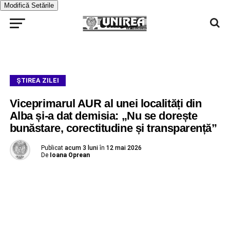
Modifică Setările
ŞTIREA ZILEI
Viceprimarul AUR al unei localități din
Alba și-a dat demisia: „Nu se dorește
bunăstare, corectitudine și transparență”
Publicat
acum 3 luni
în
12 mai 2026
De
Ioana Oprean