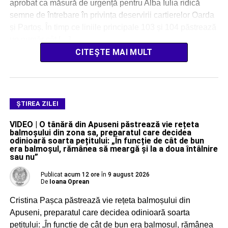
aprobat ca măsură de urgență pentru Alba Iulia ridică
semne de întrebare în privința deservirii cartierelor Oarda
și Partoș. În timp ce liniile principale 103 și 104 păstrează
un număr cât […]
CITEȘTE MAI MULT
ŞTIREA ZILEI
VIDEO | O tânără din Apuseni păstrează vie rețeta
balmoșului din zona sa, preparatul care decidea
odinioară soarta pețitului: „În funcție de cât de bun
era balmoșul, rămânea să meargă și la a doua întâlnire
sau nu”
Publicat
acum 12 ore
în
9 august 2026
De
Ioana Oprean
Cristina Pașca păstrează vie rețeta balmoșului din
Apuseni, preparatul care decidea odinioară soarta
pețitului: „În funcție de cât de bun era balmoșul, rămânea