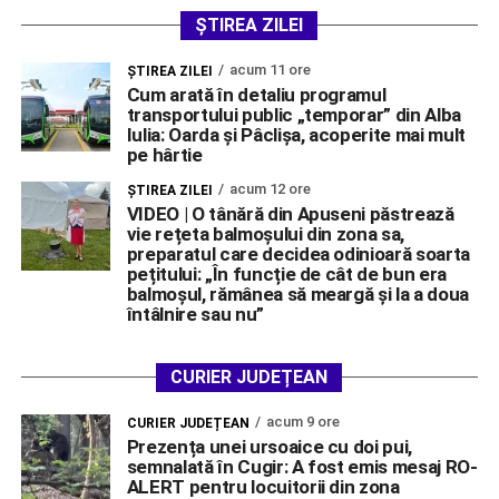
ȘTIREA ZILEI
acum 11 ore
ŞTIREA ZILEI
Cum arată în detaliu programul
transportului public „temporar” din Alba
Iulia: Oarda și Pâclișa, acoperite mai mult
pe hârtie
acum 12 ore
ŞTIREA ZILEI
VIDEO | O tânără din Apuseni păstrează
vie rețeta balmoșului din zona sa,
preparatul care decidea odinioară soarta
pețitului: „În funcție de cât de bun era
balmoșul, rămânea să meargă și la a doua
întâlnire sau nu”
CURIER JUDEȚEAN
acum 9 ore
CURIER JUDEȚEAN
Prezența unei ursoaice cu doi pui,
semnalată în Cugir: A fost emis mesaj RO-
ALERT pentru locuitorii din zona