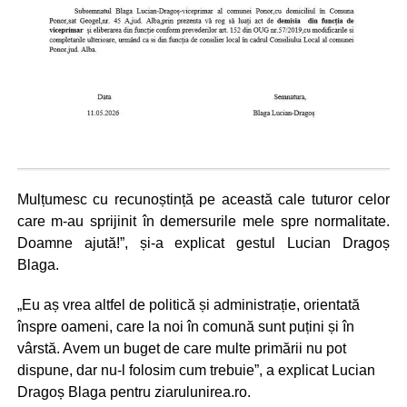
Mulțumesc cu recunoștință pe această cale tuturor celor
care m-au sprijinit în demersurile mele spre normalitate.
Doamne ajută!”, și-a explicat gestul Lucian Dragoș
Blaga.
„Eu aș vrea altfel de politică și administrație, orientată
înspre oameni, care la noi în comună sunt puțini și în
vârstă. Avem un buget de care multe primării nu pot
dispune, dar nu-l folosim cum trebuie”, a explicat Lucian
Dragoș Blaga pentru ziarulunirea.ro.