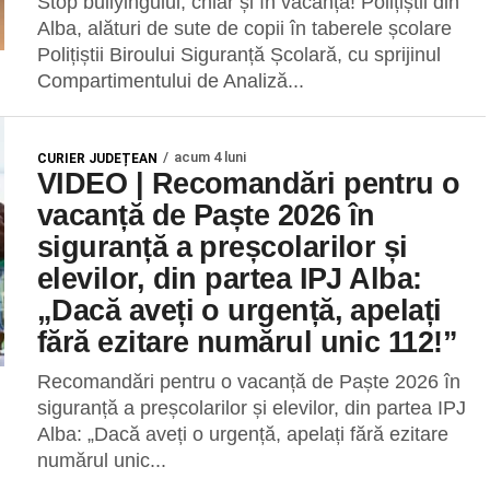
Stop bullyingului, chiar și în vacanță! Polițiștii din
Alba, alături de sute de copii în taberele școlare
Polițiștii Biroului Siguranță Școlară, cu sprijinul
Compartimentului de Analiză...
acum 4 luni
CURIER JUDEȚEAN
VIDEO | Recomandări pentru o
vacanță de Paște 2026 în
siguranță a preșcolarilor și
elevilor, din partea IPJ Alba:
„Dacă aveți o urgență, apelați
fără ezitare numărul unic 112!”
Recomandări pentru o vacanță de Paște 2026 în
siguranță a preșcolarilor și elevilor, din partea IPJ
Alba: „Dacă aveți o urgență, apelați fără ezitare
numărul unic...