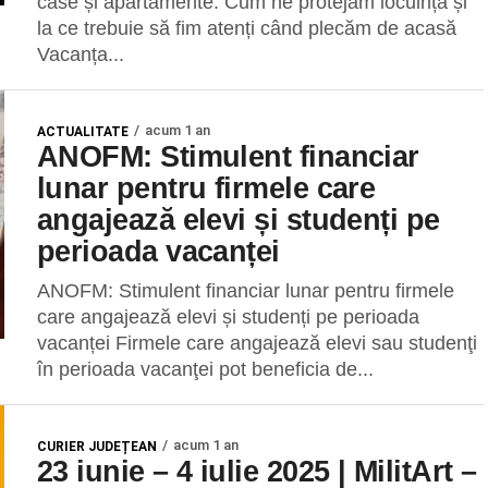
case și apartamente. Cum ne protejăm locuința și
la ce trebuie să fim atenți când plecăm de acasă
Vacanța...
acum 1 an
ACTUALITATE
ANOFM: Stimulent financiar
lunar pentru firmele care
angajează elevi și studenți pe
perioada vacanței
ANOFM: Stimulent financiar lunar pentru firmele
care angajează elevi și studenți pe perioada
vacanței Firmele care angajează elevi sau studenţi
în perioada vacanţei pot beneficia de...
acum 1 an
CURIER JUDEȚEAN
23 iunie – 4 iulie 2025 | MilitArt –