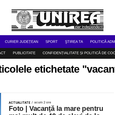
CURIER JUDEȚEAN
SPORT
ŞTIREA TA
POLITICĂ ADM
ACT
PUBLICITATE
CONFIDENȚIALITATE ȘI POLITICĂ DE CO
ticolele etichetate "vacan
acum 2 ore
ACTUALITATE
Foto | Vacanță la mare pentru