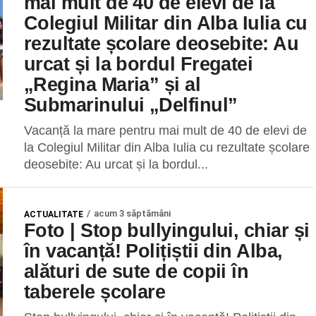
mai mult de 40 de elevi de la
Colegiul Militar din Alba Iulia cu
rezultate școlare deosebite: Au
urcat și la bordul Fregatei
„Regina Maria” și al
Submarinului „Delfinul”
Vacanță la mare pentru mai mult de 40 de elevi de
la Colegiul Militar din Alba Iulia cu rezultate școlare
deosebite: Au urcat și la bordul...
acum 3 săptămâni
ACTUALITATE
Foto | Stop bullyingului, chiar și
în vacanță! Polițiștii din Alba,
alături de sute de copii în
taberele școlare