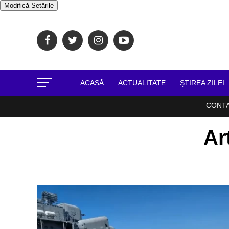
Modifică Setările
ACASĂ
ACTUALITATE
ŞTIREA ZILEI
CONT
Ar