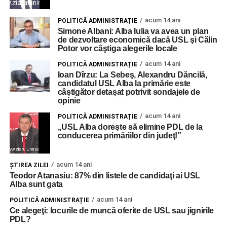
acum 14 ani
POLITICĂ ADMINISTRAȚIE
Simone Albani: Alba Iulia va avea un plan
de dezvoltare economică dacă USL şi Călin
Potor vor câştiga alegerile locale
acum 14 ani
POLITICĂ ADMINISTRAȚIE
Ioan Dîrzu: La Sebeş, Alexandru Dăncilă,
candidatul USL Alba la primărie este
câştigător detaşat potrivit sondajele de
opinie
acum 14 ani
POLITICĂ ADMINISTRAȚIE
„USL Alba doreşte să elimine PDL de la
conducerea primăriilor din judeţ!”
acum 14 ani
ŞTIREA ZILEI
Teodor Atanasiu: 87% din listele de candidaţi ai USL
Alba sunt gata
acum 14 ani
POLITICĂ ADMINISTRAȚIE
Ce alegeţi: locurile de muncă oferite de USL sau jignirile
PDL?