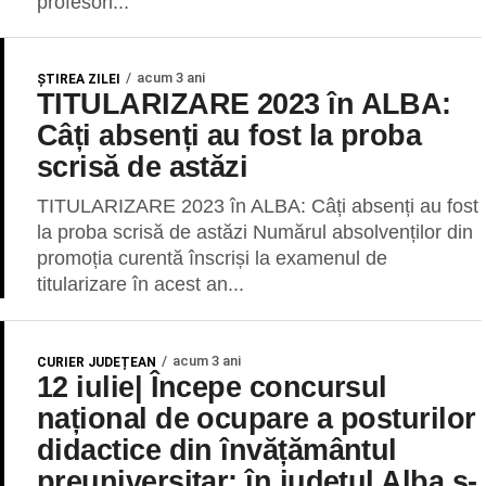
profesori...
acum 3 ani
ŞTIREA ZILEI
TITULARIZARE 2023 în ALBA:
Câți absenți au fost la proba
scrisă de astăzi
TITULARIZARE 2023 în ALBA: Câți absenți au fost
la proba scrisă de astăzi Numărul absolvenților din
promoția curentă înscriși la examenul de
titularizare în acest an...
acum 3 ani
CURIER JUDEȚEAN
12 iulie| Începe concursul
național de ocupare a posturilor
didactice din învățământul
preuniversitar: în județul Alba s-