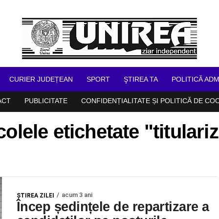
CURIER JUDEȚEAN
SPORT
ŞTIREA TA
POLITICĂ ADM
ACT
PUBLICITATE
CONFIDENȚIALITATE ȘI POLITICĂ DE CO
colele etichetate "titulari
acum 3 ani
ŞTIREA ZILEI
Încep ședințele de repartizare a