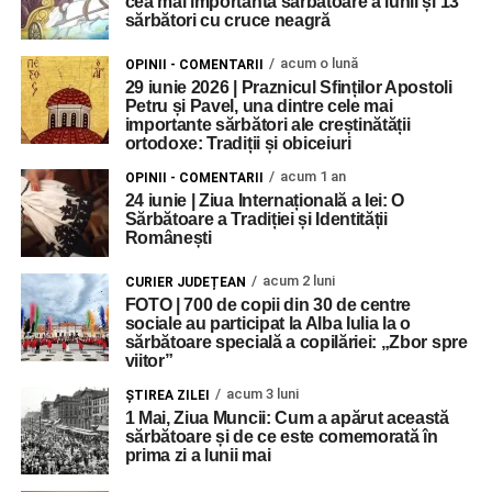
cea mai importantă sărbătoare a lunii și 13
sărbători cu cruce neagră
acum o lună
OPINII - COMENTARII
29 iunie 2026 | Praznicul Sfinților Apostoli
Petru și Pavel, una dintre cele mai
importante sărbători ale creștinătății
ortodoxe: Tradiții și obiceiuri
acum 1 an
OPINII - COMENTARII
24 iunie | Ziua Internațională a Iei: O
Sărbătoare a Tradiției și Identității
Românești
acum 2 luni
CURIER JUDEȚEAN
FOTO | 700 de copii din 30 de centre
sociale au participat la Alba Iulia la o
sărbătoare specială a copilăriei: „Zbor spre
viitor”
acum 3 luni
ŞTIREA ZILEI
1 Mai, Ziua Muncii: Cum a apărut această
sărbătoare și de ce este comemorată în
prima zi a lunii mai