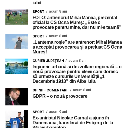
iubit
acum 8 ani
SPORT
FOTO: antrenorul Mihai Manea, prezentat
oficial la CS Ocna Mureș: „Este o
provocare pentru mine, dar nu mi-e teamă”
acum 8 ani
SPORT
„Lanterna roșie” are antrenor: Mihai Manea
a acceptat provocarea și a preluat CS Ocna
Mureș!
acum 8 ani
CURIER JUDEȚEAN
Inginerie urbană și dezvoltare regională – o
nouă provocare pentru elevii care doresc
să urmeze cursurile Universităţii „1
Decembrie 1918” din Alba Iulia
acum 8 ani
OPINII - COMENTARII
GDPR – o nouă provocare
acum 9 ani
SPORT
Ex-uniristul Nicolae Carnat a ajuns în
Danemarca, transferat de Esbjerg de la
Wolverhampton