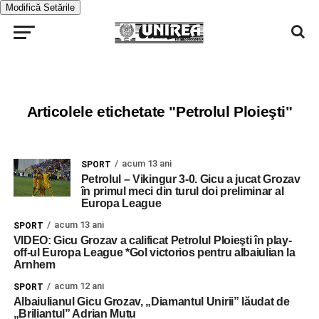
Modifică Setările
Articolele etichetate "Petrolul Ploieşti"
acum 13 ani
SPORT
Petrolul – Vikingur 3-0. Gicu a jucat Grozav
în primul meci din turul doi preliminar al
Europa League
acum 13 ani
SPORT
VIDEO: Gicu Grozav a calificat Petrolul Ploieşti în play-
off-ul Europa League *Gol victorios pentru albaiulian la
Arnhem
acum 12 ani
SPORT
Albaiulianul Gicu Grozav, „Diamantul Unirii” lăudat de
„Briliantul” Adrian Mutu