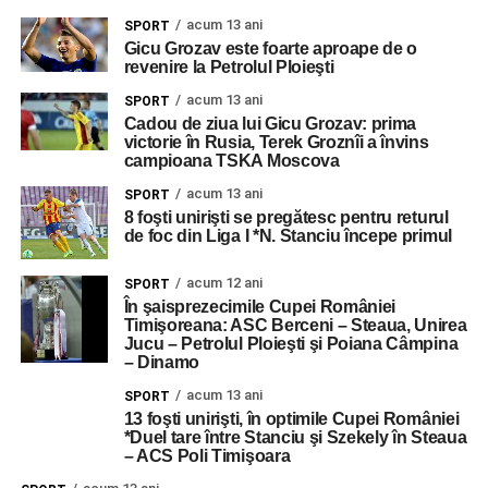
acum 13 ani
SPORT
Gicu Grozav este foarte aproape de o
revenire la Petrolul Ploieşti
acum 13 ani
SPORT
Cadou de ziua lui Gicu Grozav: prima
victorie în Rusia, Terek Groznîi a învins
campioana TSKA Moscova
acum 13 ani
SPORT
8 foşti unirişti se pregătesc pentru returul
de foc din Liga I *N. Stanciu începe primul
acum 12 ani
SPORT
În şaisprezecimile Cupei României
Timişoreana: ASC Berceni – Steaua, Unirea
Jucu – Petrolul Ploieşti şi Poiana Câmpina
– Dinamo
acum 13 ani
SPORT
13 foşti unirişti, în optimile Cupei României
*Duel tare între Stanciu şi Szekely în Steaua
– ACS Poli Timişoara