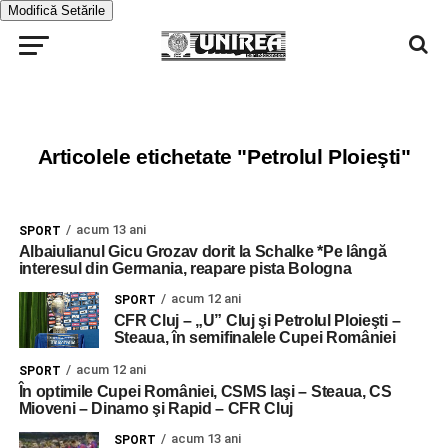
Modifică Setările
Articolele etichetate "Petrolul Ploieşti"
acum 13 ani
SPORT
Albaiulianul Gicu Grozav dorit la Schalke *Pe lângă
interesul din Germania, reapare pista Bologna
acum 12 ani
SPORT
CFR Cluj – „U” Cluj şi Petrolul Ploieşti –
Steaua, în semifinalele Cupei României
acum 12 ani
SPORT
În optimile Cupei României, CSMS Iaşi – Steaua, CS
Mioveni – Dinamo şi Rapid – CFR Cluj
acum 13 ani
SPORT