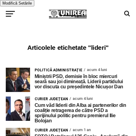
Modifică Setările
Articolele etichetate "lideri"
acum 4 luni
POLITICĂ ADMINISTRAȚIE
Miniștrii PSD, demisie în bloc miercuri
seară sau joi dimineață. Liderii partidului
vor discuta cu președintele Nicușor Dan
acum 4 luni
CURIER JUDEȚEAN
Cum văd liderii din Alba ai partenerilor din
coaliție retragerea de către PSD a
sprijinului politic pentru premierul Ilie
Bolojan
acum 1 an
CURIER JUDEȚEAN