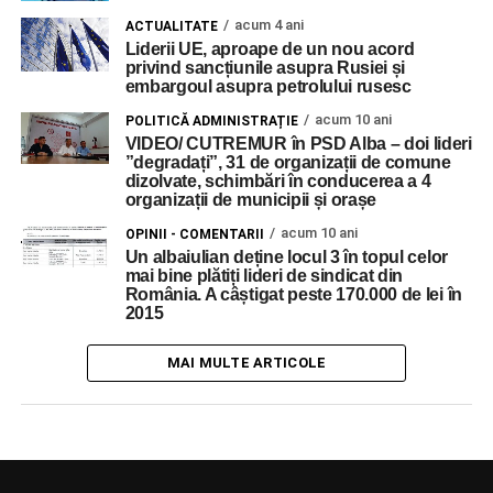
acum 4 ani
ACTUALITATE
Liderii UE, aproape de un nou acord
privind sancțiunile asupra Rusiei și
embargoul asupra petrolului rusesc
acum 10 ani
POLITICĂ ADMINISTRAȚIE
VIDEO/ CUTREMUR în PSD Alba – doi lideri
”degradați”, 31 de organizații de comune
dizolvate, schimbări în conducerea a 4
organizații de municipii și orașe
acum 10 ani
OPINII - COMENTARII
Un albaiulian deține locul 3 în topul celor
mai bine plătiți lideri de sindicat din
România. A câștigat peste 170.000 de lei în
2015
MAI MULTE ARTICOLE