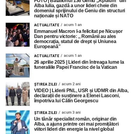
FOTO | Batalionul 136 Geniu „Apulum” din
Alba Iulia, gazdă a unor lideri cheie din
domeniul sprijinului de Geniu din structuri
naționale și NATO
acum 1 an
ACTUALITATE
Emmanuel Macron l-a felicitat pe Nicușor
Dan pentru victorie: ,, Românii au ales
democrația, statul de drept și Uniunea
Europeană”
acum 1 an
ACTUALITATE
26 aprilie 2025 | Lideri din întreaga lume la
funeraliile Papei Francisc de la Vatican
acum 2 ani
ŞTIREA ZILEI
VIDEO | Liderii PNL, USR și UDMR din Alba,
declarații de susținere a Elenei Lasconi,
împotriva lui Călin Georgescu
acum 3 ani
ŞTIREA ZILEI
Un tânăr specialist român, originar din
Alba, a ajuns printre cei mai promițători
viitori lideri din energie la nivel global