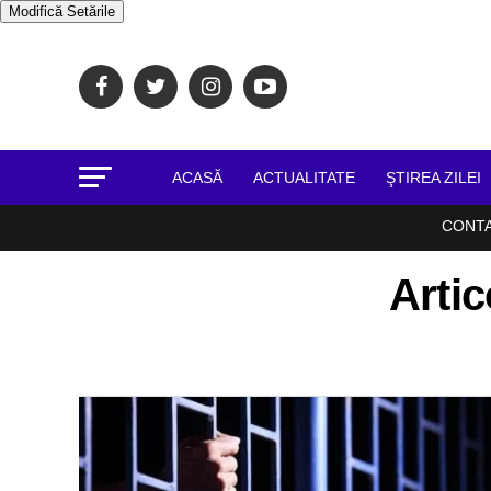
Modifică Setările
ACASĂ
ACTUALITATE
ŞTIREA ZILEI
CONT
Artic