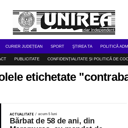
CURIER JUDEȚEAN
SPORT
ŞTIREA TA
POLITICĂ ADM
ACT
PUBLICITATE
CONFIDENȚIALITATE ȘI POLITICĂ DE CO
olele etichetate "contra
acum 5 luni
ACTUALITATE
Bărbat de 58 de ani, din