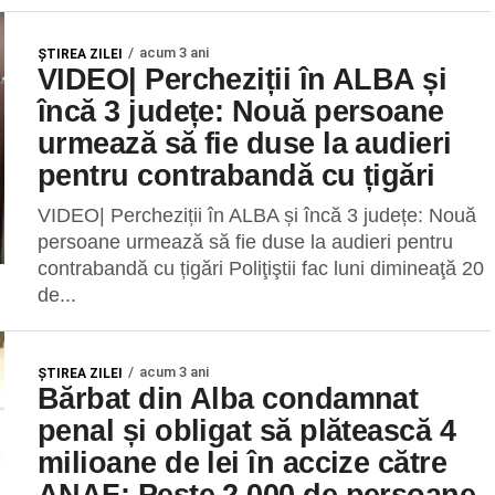
acum 3 ani
ŞTIREA ZILEI
VIDEO| Percheziții în ALBA și
încă 3 județe: Nouă persoane
urmează să fie duse la audieri
pentru contrabandă cu țigări
VIDEO| Percheziții în ALBA și încă 3 județe: Nouă
persoane urmează să fie duse la audieri pentru
contrabandă cu țigări Poliţiştii fac luni dimineaţă 20
de...
acum 3 ani
ŞTIREA ZILEI
Bărbat din Alba condamnat
penal și obligat să plătească 4
milioane de lei în accize către
ANAF: Peste 2.000 de persoane