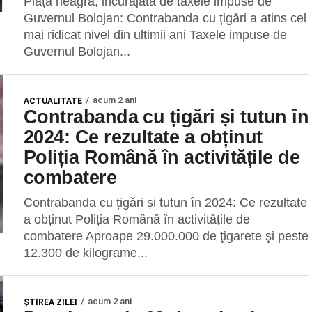
Piața neagră, incurajată de taxele impuse de
Guvernul Bolojan: Contrabanda cu țigări a atins cel
mai ridicat nivel din ultimii ani Taxele impuse de
Guvernul Bolojan...
acum 2 ani
ACTUALITATE
Contrabanda cu țigări și tutun în
2024: Ce rezultate a obținut
Poliția Română în activitățile de
combatere
Contrabanda cu țigări și tutun în 2024: Ce rezultate
a obținut Poliția Română în activitățile de
combatere Aproape 29.000.000 de ţigarete şi peste
12.300 de kilograme...
acum 2 ani
ŞTIREA ZILEI