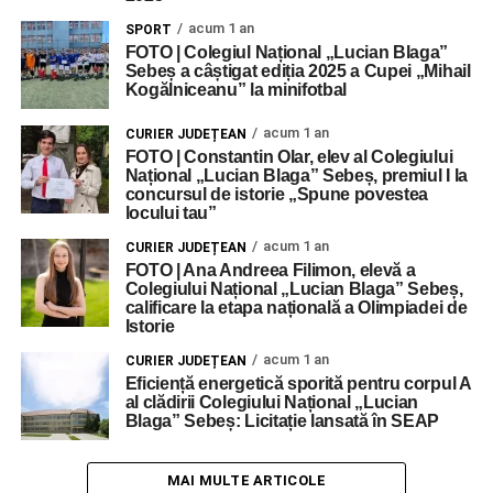
acum 1 an
SPORT
FOTO | Colegiul Național „Lucian Blaga”
Sebeș a câștigat ediția 2025 a Cupei „Mihail
Kogălniceanu” la minifotbal
acum 1 an
CURIER JUDEȚEAN
FOTO | Constantin Olar, elev al Colegiului
Național „Lucian Blaga” Sebeș, premiul I la
concursul de istorie „Spune povestea
locului tau”
acum 1 an
CURIER JUDEȚEAN
FOTO | Ana Andreea Filimon, elevă a
Colegiului Național „Lucian Blaga” Sebeș,
calificare la etapa națională a Olimpiadei de
Istorie
acum 1 an
CURIER JUDEȚEAN
Eficiență energetică sporită pentru corpul A
al clădirii Colegiului Național „Lucian
Blaga” Sebeș: Licitație lansată în SEAP
MAI MULTE ARTICOLE