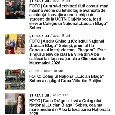
acum 5 luni
ŞTIREA ZILEI
FOTO | Cum să-ți echipezi fără costuri mari
mașina veche cu tehnologie avansată de
asistență: Inovație a unei echipe de
studenți de la UCTN Cluj-Napoca, foști
elevi ai Colegiului Național „Lucian Blaga”
Sebeș
acum 5 luni
ŞTIREA ZILEI
FOTO | Andra Ghișoiu (Colegiul Național
„Lucian Blaga” Sebeș), premiul I la
Concursul Interjudețean „Pitagora”: Este
singurul elev de clasa a VIII-a din Alba
calificat la etapa națională a Olimpiadei de
Matematică 2026
acum 10 luni
SPORT
FOTO: Colegiul Național „Lucian Blaga”
Sebeș a câștigat Cupa Viitorilor Polițiști
acum 1 an
ŞTIREA ZILEI
FOTO | Carla Drăgoi, elevă a Colegiului
Național „Lucian Blaga” Sebeș, cea mai
mare medie din Alba la Evaluarea Națională
2025