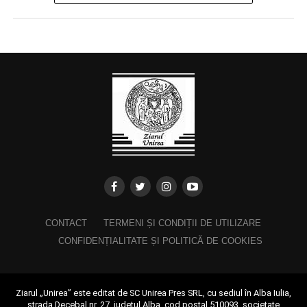
CONTACT
TERMENI ȘI CONDIȚII DE UTILIZARE
CONFIDENȚIALITATE ȘI POLITICĂ DE COOKIES
Ziarul „Unirea” este editat de SC Unirea Pres SRL, cu sediul în Alba Iulia,
strada Decebal nr. 27, județul Alba, cod poștal 510093, societate