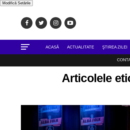
Modifică Setările
ACASĂ
ACTUALITATE
ŞTIREA ZILEI
CONT
Articolele et