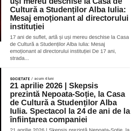
uși mereu deschise la Casa de
Cultură a Studenților Alba Iulia:
Mesaj emoționant al directorului
instituției
17 ani de suflet, artă și uși mereu deschise la Casa
de Cultură a Studenților Alba Iulia: Mesaj
emoționant al directorului instituției De 17 ani,
strada...
acum 4 luni
SOCIETATE
21 aprilie 2026 | Skepsis
prezintă Nepoata-Soție, la Casa
de Cultură a Studenților Alba
Iulia. Spectacol la 24 de ani de la
înființarea companiei
21 aprilie 2026 | Skepsis prezintă Nepoata-Soție, la