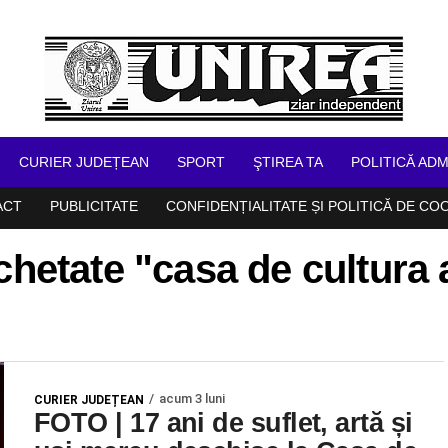
CURIER JUDEȚEAN
SPORT
ŞTIREA TA
POLITICĂ ADM
ACT
PUBLICITATE
CONFIDENȚIALITATE ȘI POLITICĂ DE CO
ichetate "casa de cultura 
acum 3 luni
CURIER JUDEȚEAN
FOTO | 17 ani de suflet, artă și