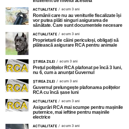
indiferent de nivelul acesteia
acum 3 ani
ACTUALITATE
Românii care nu au veniturile fiscalizate își
vor putea plăti singuri asigurarea de
sănătate. Care sunt documentele necesare
acum 3 ani
ACTUALITATE
Proprietarii de câini periculoși, obligați să
plătească asigurare RCA pentru animale
acum 3 ani
ŞTIREA ZILEI
Prețul polițelor RCA plafonat pe încă 3 luni,
nu 6, cum a anunțat Guvernul
acum 3 ani
ŞTIREA ZILEI
Guvernul prelungește plafonarea polițelor
RCA cu încă șase luni
acum 3 ani
ACTUALITATE
Asigurări RCA mai scumpe pentru mașinile
puternice, mai ieftine pentru mașinile
electrice
acum 3 ani
ACTUALITATE