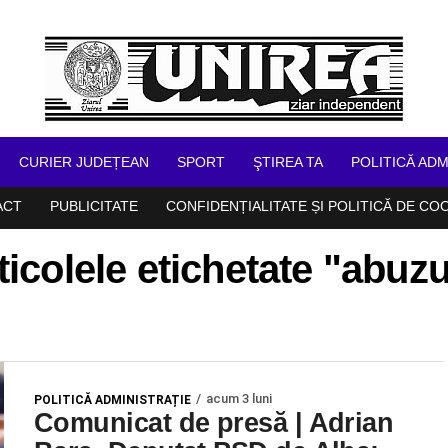
CURIER JUDEȚEAN
SPORT
ŞTIREA TA
POLITICĂ ADM
ACT
PUBLICITATE
CONFIDENȚIALITATE ȘI POLITICĂ DE CO
ticolele etichetate "abuzu
acum 3 luni
POLITICĂ ADMINISTRAȚIE
Comunicat de presă | Adrian