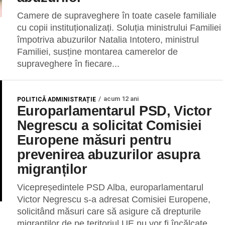
Camere de supraveghere în toate casele familiale
cu copii instituționalizați. Soluția ministrului Familiei
împotriva abuzurilor Natalia Intotero, ministrul
Familiei, susține montarea camerelor de
supraveghere în fiecare...
acum 12 ani
POLITICĂ ADMINISTRAȚIE
Europarlamentarul PSD, Victor
Negrescu a solicitat Comisiei
Europene măsuri pentru
prevenirea abuzurilor asupra
migranților
Vicepreședintele PSD Alba, europarlamentarul
Victor Negrescu s-a adresat Comisiei Europene,
solicitând măsuri care să asigure că drepturile
migranților de pe teritoriul UE nu vor fi încălcate...