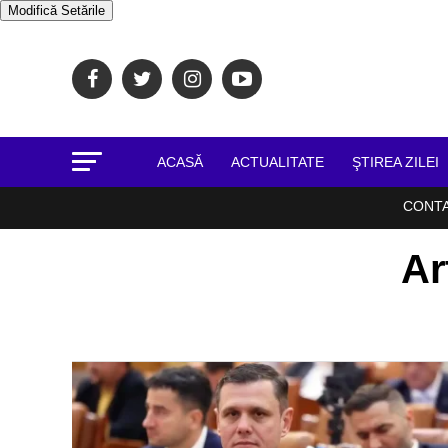
Modifică Setările
ACASĂ
ACTUALITATE
ŞTIREA ZILEI
CONT
Ar