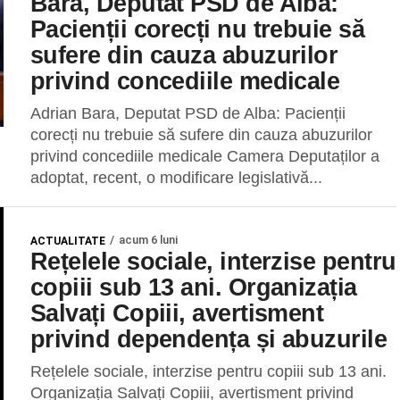
Bara, Deputat PSD de Alba:
Pacienții corecți nu trebuie să
sufere din cauza abuzurilor
privind concediile medicale
Adrian Bara, Deputat PSD de Alba: Pacienții
corecți nu trebuie să sufere din cauza abuzurilor
privind concediile medicale Camera Deputaților a
adoptat, recent, o modificare legislativă...
acum 6 luni
ACTUALITATE
Rețelele sociale, interzise pentru
copiii sub 13 ani. Organizația
Salvați Copiii, avertisment
privind dependența și abuzurile
Rețelele sociale, interzise pentru copiii sub 13 ani.
Organizația Salvați Copiii, avertisment privind