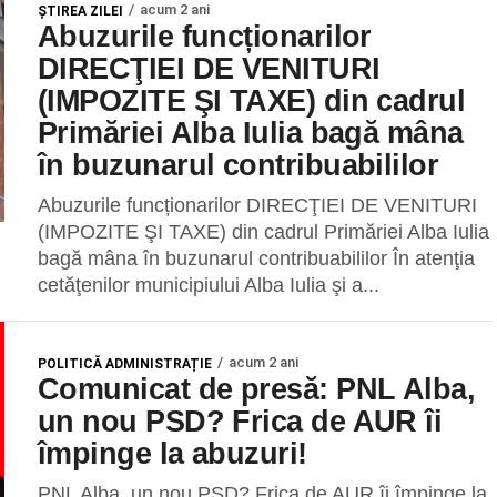
acum 2 ani
ŞTIREA ZILEI
Abuzurile funcționarilor
DIRECŢIEI DE VENITURI
(IMPOZITE ŞI TAXE) din cadrul
Primăriei Alba Iulia bagă mâna
în buzunarul contribuabililor
Abuzurile funcționarilor DIRECŢIEI DE VENITURI
(IMPOZITE ŞI TAXE) din cadrul Primăriei Alba Iulia
bagă mâna în buzunarul contribuabililor În atenţia
cetăţenilor municipiului Alba Iulia şi a...
acum 2 ani
POLITICĂ ADMINISTRAȚIE
Comunicat de presă: PNL Alba,
un nou PSD? Frica de AUR îi
împinge la abuzuri!
PNL Alba, un nou PSD? Frica de AUR îi împinge la