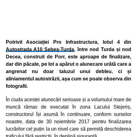
Potrivit Asociației Pro Infrastructura, lotul 4 din
Autostrada A10 Sebeș-Turda
, între nod Turda și nod
Decea, construit de Porr, este aproape de finalizare,
dar din păcate, pe lot a apărut o alunecare urâtă care a
angrenat nu doar taluzul unui debleu, ci și
aliniamentul autostrăzii, așa cum se poate observa din
fotografii.
În ciuda acestei alunecări serioase și a volumului mare de
muncă rămas de executat în zona Lacului Stejeriș,
constructorul își asumă în continuare, conform surselor
noastre, data de 30 noiembrie 2017 pentru finalizarea
lucrărilor cel puțin la un nivel care să permită deschiderea
traficului fără restricții, în deplină siguranță.