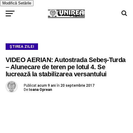
Modifică Setările
ŞTIREA ZILEI
VIDEO AERIAN: Autostrada Sebeș-Turda
– Alunecare de teren pe lotul 4. Se
lucrează la stabilizarea versantului
Publicat
acum 9 ani
în
20 septembrie 2017
De
Ioana Oprean