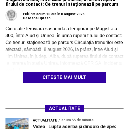
firului de contact: Ce trenuri staționează pe parcurs
Publicat
acum 10 ore
în
8 august 2026
De
Ioana Oprean
Circulație feroviară suspendată temporar pe Magistrala
300, între Aiud și Unirea, în urma ruperii firului de contact:
Ce trenuri staționează pe parcurs Circulația trenurilor este
afectată, sâmbătă, 8 august 2026, la prânz, între Aiud și
Hm Unirea, în județul Alba, după ruperea firului de contact
la intrarea în stația Unirea, informează CFR SA. Incidentul
s-a […]
CITEȘTE MAI MULT
ACTUALITATE
acum 55 de minute
ACTUALITATE
Video | Luptă acerbă și dincolo de ape: