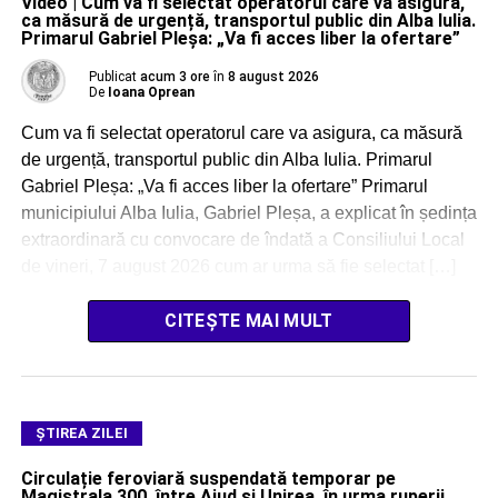
Video | Cum va fi selectat operatorul care va asigura,
ca măsură de urgență, transportul public din Alba Iulia.
Primarul Gabriel Pleșa: „Va fi acces liber la ofertare”
Publicat
acum 3 ore
în
8 august 2026
De
Ioana Oprean
Cum va fi selectat operatorul care va asigura, ca măsură
de urgență, transportul public din Alba Iulia. Primarul
Gabriel Pleșa: „Va fi acces liber la ofertare” Primarul
municipiului Alba Iulia, Gabriel Pleșa, a explicat în ședința
extraordinară cu convocare de îndată a Consiliului Local
de vineri, 7 august 2026 cum ar urma să fie selectat […]
CITEȘTE MAI MULT
ŞTIREA ZILEI
Circulație feroviară suspendată temporar pe
Magistrala 300, între Aiud și Unirea, în urma ruperii