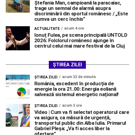
Ștefania Man, campioană la paracaiac,
trage un semnal de alarmă asupra
discriminării din sportul românesc / „Este
cumva un cerc închis”
acum 4 ore
ACTUALITATE
Ionuț Fulea, pe scena principală UNTOLD
2026: Folclorul românesc ajunge în
centrul celui mai mare festival de la Cluj
ȘTIREA ZILEI
acum 32 de minute
ŞTIREA ZILEI
România, excedent în producția de
energie la ora 21.00: Energia eoliană
salvează sistemul energetic național!
acum 3 ore
ŞTIREA ZILEI
Video | Cum va fi selectat operatorul care
va asigura, ca măsură de urgență,
transportul public din Alba Iulia. Primarul
Gabriel Pleșa: „Va fi acces liber la
ofertare”