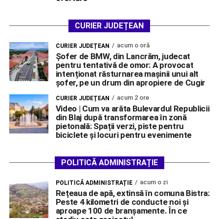
CURIER JUDEȚEAN
acum o oră
CURIER JUDEȚEAN
Șofer de BMW, din Lancrăm, judecat
pentru tentativă de omor: A provocat
intenționat răsturnarea mașinii unui alt
șofer, pe un drum din apropiere de Cugir
acum 2 ore
CURIER JUDEȚEAN
Video | Cum va arăta Bulevardul Republicii
din Blaj după transformarea în zonă
pietonală: Spații verzi, piste pentru
biciclete și locuri pentru evenimente
POLITICĂ ADMINISTRAȚIE
acum o zi
POLITICĂ ADMINISTRAȚIE
Rețeaua de apă, extinsă în comuna Bistra:
Peste 4 kilometri de conducte noi și
aproape 100 de branșamente. În ce