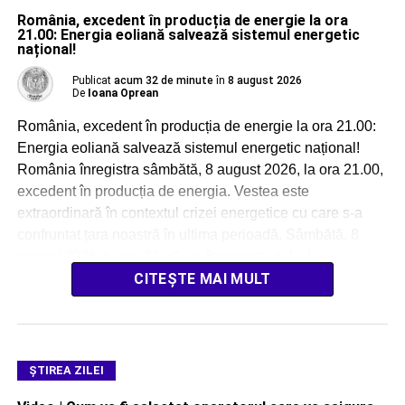
România, excedent în producția de energie la ora
21.00: Energia eoliană salvează sistemul energetic
național!
Publicat
acum 32 de minute
în
8 august 2026
De
Ioana Oprean
România, excedent în producția de energie la ora 21.00:
Energia eoliană salvează sistemul energetic național!
România înregistra sâmbătă, 8 august 2026, la ora 21.00,
excedent în producția de energia. Vestea este
extraordinară în contextul crizei energetice cu care s-a
confruntat țara noastră în ultima perioadă. Sâmbătă, 8
august 2026, la ora 21.o0, se înregistra un […]
CITEȘTE MAI MULT
ŞTIREA ZILEI