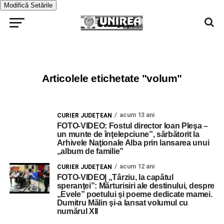
Modifică Setările
Articolele etichetate "volum"
acum 13 ani
CURIER JUDEȚEAN
FOTO-VIDEO: Fostul director Ioan Pleşa –
un munte de înţelepciune”, sărbătorit la
Arhivele Naţionale Alba prin lansarea unui
„album de familie”
acum 12 ani
CURIER JUDEȚEAN
FOTO-VIDEO| „Târziu, la capătul
speranţei”: Mărturisiri ale destinului, despre
„Evele” poetului şi poeme dedicate mamei.
Dumitru Mălin şi-a lansat volumul cu
numărul XII