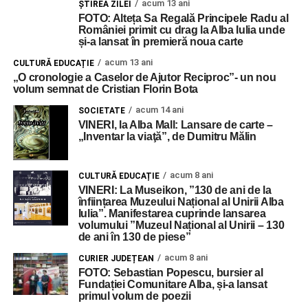
acum 13 ani
ŞTIREA ZILEI
FOTO: Alteța Sa Regală Principele Radu al
României primit cu drag la Alba Iulia unde
și-a lansat în premieră noua carte
acum 13 ani
CULTURĂ EDUCAȚIE
„O cronologie a Caselor de Ajutor Reciproc”- un nou
volum semnat de Cristian Florin Bota
acum 14 ani
SOCIETATE
VINERI, la Alba Mall: Lansare de carte –
„Inventar la viaţă”, de Dumitru Mălin
acum 8 ani
CULTURĂ EDUCAȚIE
VINERI: La Museikon, ”130 de ani de la
înființarea Muzeului Național al Unirii Alba
Iulia”. Manifestarea cuprinde lansarea
volumului ”Muzeul Național al Unirii – 130
de ani în 130 de piese”
acum 8 ani
CURIER JUDEȚEAN
FOTO: Sebastian Popescu, bursier al
Fundației Comunitare Alba, și-a lansat
primul volum de poezii