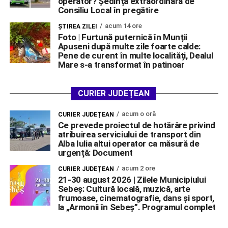
operator? Ședință extraordinară de
Consiliu Local în pregătire
acum 14 ore
ŞTIREA ZILEI
Foto | Furtună puternică în Munții
Apuseni după multe zile foarte calde:
Pene de curent în multe localități, Dealul
Mare s-a transformat în patinoar
CURIER JUDEȚEAN
acum o oră
CURIER JUDEȚEAN
Ce prevede proiectul de hotărâre privind
atribuirea serviciului de transport din
Alba Iulia altui operator ca măsură de
urgență: Document
acum 2 ore
CURIER JUDEȚEAN
21-30 august 2026 | Zilele Municipiului
Sebeș: Cultură locală, muzică, arte
frumoase, cinematografie, dans și sport,
la „Armonii în Sebeș”. Programul complet