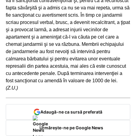
va fi sancţionat contravenţional şi, pentru că a recunoscut
fapta săvârşită şi a admis ca nu se va mai repeta, urma să
fie sancţionat cu avertisment scris. În timp ce jandarmii
scriau procesul verbal, brusc, a devenit recalcitrant, a ţipat
şi a provocat larmă, a adresat injurii vecinilor de
apartament şi a ameninţat că-l va căuta pe cel care a
chemat jandarmii şi se va răzbuna. Membrii echipajului
de jandarmerie au fost nevoiţi să intervină pentru
calmarea bărbatului şi pentru evitarea unor eventuale
represalii din partea acestuia, mai ales că este cunoscut
cu antecedente penale. După terminarea intervenţiei a
fost sancţionat cu amendă în valoare de 1000 de lei.
(Z.U.)
Adaugă-ne ca sursă preferată
Urmărește-ne pe Google News