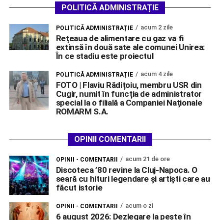
POLITICĂ ADMINISTRAȚIE
acum 2 zile
POLITICĂ ADMINISTRAȚIE
Rețeaua de alimentare cu gaz va fi
extinsă în două sate ale comunei Unirea:
În ce stadiu este proiectul
acum 4 zile
POLITICĂ ADMINISTRAȚIE
FOTO | Flaviu Rădițoiu, membru USR din
Cugir, numit în funcția de administrator
special la o filială a Companiei Naționale
ROMARM S.A.
OPINII COMENTARII
acum 21 de ore
OPINII - COMENTARII
Discoteca ’80 revine la Cluj-Napoca. O
seară cu hituri legendare și artiști care au
făcut istorie
acum o zi
OPINII - COMENTARII
6 august 2026: Dezlegare la pește în