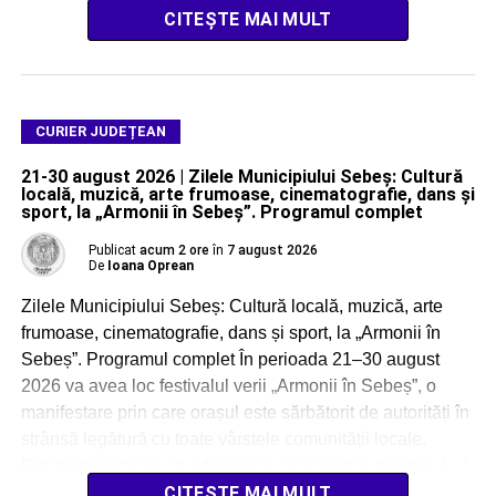
CITEȘTE MAI MULT
CURIER JUDEȚEAN
21-30 august 2026 | Zilele Municipiului Sebeș: Cultură
locală, muzică, arte frumoase, cinematografie, dans și
sport, la „Armonii în Sebeș”. Programul complet
Publicat
acum 2 ore
în
7 august 2026
De
Ioana Oprean
Zilele Municipiului Sebeș: Cultură locală, muzică, arte
frumoase, cinematografie, dans și sport, la „Armonii în
Sebeș”. Programul complet În perioada 21–30 august
2026 va avea loc festivalul verii „Armonii în Sebeș”, o
manifestare prin care orașul este sărbătorit de autorități în
strânsă legătură cu toate vârstele comunității locale.
Programul propus se adresează unor gusturi diverse, […]
CITEȘTE MAI MULT