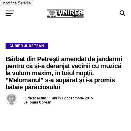
Modifică Setările
CURIER JUDEȚEAN
Bărbat din Petrești amendat de jandarmi
pentru că și-a deranjat vecinii cu muzică
la volum maxim, în toiul nopții.
”Melomanul” s-a supărat și i-a promis
bătaie pârâciosului
Publicat
acum 11 ani
în
12 octombrie 2015
De
Ioana Oprean