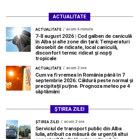
ACTUALITATE
acum 6 minute
ACTUALITATE
7-8 august 2026 | Cod galben de caniculă
în Alba și alte zone din țară: Temperaturi
deosebit de ridicate, local caniculă,
disconfort termic ridicat și nopți
tropicale
acum 2 ore
ACTUALITATE
Cum va fi vremea în România până în 7
septembrie 2026: Căldură peste normal și
precipitații puține. Prognoza meteo pe 4
săptămâni
ȘTIREA ZILEI
acum 2 ore
ŞTIREA ZILEI
Serviciul de transport public din Alba
Iulia, atribuit ca măsură de urgență altui