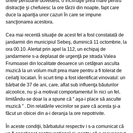
unele persoane dovedesc o înclinaţie prea mare pentru
distracţie şi chefuiesc la ore târzii din noapte, fapt care
duce la apariţia unor cazuri în care se impune
sancţionarea acestora.
Cea mai recentă situaţie de acest fel a fost constatată de
jandarmii din municipiul Sebeş, duminică 11 octombrie, la
ora 00.10. Alertat prin apel la 112, un echipaj de
jandarmerie s-a deplasat de urgenţă pe strada Valea
Frumoasei din localitate deoarece un cetăţean asculta
muzică la un volum mult prea mare pentru a fi tolerat de
ceilalţi locatari. În scurt timp a fost identificat vinovatul: un
bărbat de 37 de ani, care, aflat sub influenţa băuturilor
alcoolice, nu şi-a motivat comportamentul în nici un fel,
limitându-se doar la a spune că “ aşa-i place să asculte
muzică ” . Din relatările vecinilor se pare că acesta şi-a
făcut un obicei din a-i deranja la ore nepotrivite.
În aceste condiţii, bărbatului respectiv i s-a comunicat că