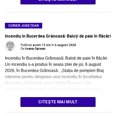
CURIER JUDEȚEAN
Incendiu în Bucerdea Grânoasă: Baloți de paie în flăcări
Publicat
acum 13 ore
în
6 august 2026
De
Ioana Oprean
Incendiu în Bucerdea Grânoasă: Baloți de paie în flăcări
Un incendiu s-a produs în seara zilei de joi, 6 august
2026, în Bucerdea Grânoasă. „Stația de pompieri Blaj
intervine pentru stingerea unui incendiu în localitatea
Bucerdea Grânoasă, zona Odăile Bucerzii. Din
informațiile preliminare ar fi vorba despre un incendiu
izbucnit la baloți de paie. Forțe […]
CITEȘTE MAI MULT