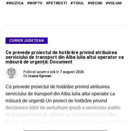
MUZICA
NOPTII
PETRESTI
TOIUL
VECINI
VOLUM
CURIER JUDEȚEAN
Ce prevede proiectul de hotărâre privind atribuirea
serviciului de transport din Alba Iulia altui operator ca
măsură de urgență: Document
Publicat
acum o oră
în
7 august 2026
De
Ioana Oprean
Ce prevede proiectul de hotărâre privind atribuirea
serviciului de transport din Alba Iulia altui operator ca
măsură de urgență Un proiect de hotărâre privind
declararea stării de perturbare gravă a serviciului public
de transport local de călători pe razaMunicipiului Alba
Iulia și aprobarea atribuirii directe ca măsură de urgență a
contractului de delegare agestiunii serviciului […]