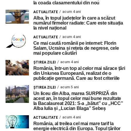
la coada clasamentului din nou
acum 4 ani
ACTUALITATE
Alba, în topul județelor în care a scăzut
numărul firmelor radiate: Care este situația
la nivel național
acum 4 ani
ACTUALITATE
Ce mai caută românii pe internet: Florin
Salam, Ucraina și rețeta de negrese, cele
mai populare căutări
acum 4 ani
ŞTIREA ZILEI
România, într-un top al celor mai sărace țări
din Uniunea Europeană, realizat de o
publicație germană. Care au fost criteriile
acum 5 ani
ŞTIREA ZILEI
Un liceu din Alba, marea SURPRIZĂ din
acest an, în topul celor mai bune rezultate
la Bacalaureat 2021: S-a „bătut” cu „HCC”
Alba Iulia și „Lucian Blaga” Sebeș
acum 4 ani
ACTUALITATE
România, al treilea cel mai mare tarif la
energie electrică din Europa. Topul țărilor