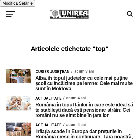
Modifică Setările
Articolele etichetate "top"
acum 3 ani
CURIER JUDEȚEAN
Alba, în topul județelor cu cele mai puține
școli cu încălzirea pe lemne: Cele mai multe
sunt în Moldova
acum 4 ani
ACTUALITATE
România în topul țărilor în care este ideal să
te stabilești dacă ești pensionar străin: Cei
români nu se simt bine în țara lor
acum 4 ani
ACTUALITATE
Inflația scade în Europa dar prețurile în
România cresc în continuare: Țara noastră,