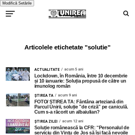
Modifică Setările
Articolele etichetate "solutie"
acum 5 ani
ACTUALITATE
Lockdown, în România, între 10 decembrie
și 10 ianuarie: Soluția propusă de către un
imunolog român
acum 9 ani
ŞTIREA TA
FOTO/ ȘTIREA TA: Fântâna arteziană din
Parcul Unirii, soluție ”de criză” pe caniculă.
Cum s-a răcorit un albaiulian?
acum 12 ani
ŞTIREA ZILEI
Soluție românească la CFR: “Personalul de
serviciu din Vințu de Jos să își facă nevoile