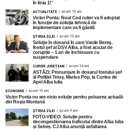
în linia 1!”
acum 13 ani
ACTUALITATE
Victor Ponta: Noul Cod rutier va fi adoptat
în funcţie de soluţia tehnică de
implementare care va fi găsită
acum 12 ani
ŞTIREA ZILEI
Soluţie în dosarul în care Vasile Bereş,
fostul şef al DSV Alba, a fost acuzat de
corupţie – 1 an de închisoare cu
suspendare
acum 14 ani
CURIER JUDEȚEAN
ASTĂZI: Pronunțare în dosarul fostului șef
al Poliției Teiuș, Marius Pop, la Curtea de
Apel Alba Iulia
acum 15 ani
ECONOMIE
Victor Ponta nu are nicio soluţie pentru poluarea actuală
din Roşia Montană
acum 9 ani
ŞTIREA ZILEI
FOTO-VIDEO: Soluție pentru
decongestionarea traficului dintre Alba Iulia
și Sebeș. CJ Alba anunță asfaltarea