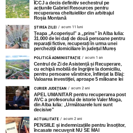
ÎCCJ a decis definitiv sechestrul pe
acțiunile Gabriel Resources pentru
recuperarea cheltuielilor din arbitrajul
Roșia Montană
acum 11 luni
ŞTIREA ZILEI
Țeapa „Acoperișul” a „prins” în Alba Iulia:
31.000 de lei dați de două persoane pentru
reparații fictive, recuperați în urma unei
percheziții domiciliare în județul Mureș
acum 1 an
POLITICĂ ADMINISTRAȚIE
Centrul de Zi de Asistență și Recuperare,
cu echipă mobilă de îngrijire la domiciliu,
pentru persoane vârstnice, înființat la Blaj:
Valoarea investiției, aproape 5 milioane lei
acum 2 ani
CURIER JUDEȚEAN
APEL UMANITAR pentru recuperarea post
AVC a profesorului de istorie Valer Moga,
din Alba Iulia: „Următoarele luni sunt
decisive”
acum 2 ani
ACTUALITATE
PENSIILE și indemnizațiile pentru însoțitor,
încasate necuvenit NU SE MAI