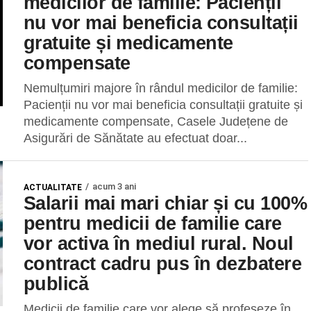
medicilor de familie: Pacienții
nu vor mai beneficia consultații
gratuite și medicamente
compensate
Nemulțumiri majore în rândul medicilor de familie:
Pacienții nu vor mai beneficia consultații gratuite și
medicamente compensate, Casele Județene de
Asigurări de Sănătate au efectuat doar...
acum 3 ani
ACTUALITATE
Salarii mai mari chiar și cu 100%
pentru medicii de familie care
vor activa în mediul rural. Noul
contract cadru pus în dezbatere
publică
Medicii de familie care vor alege să profeseze în