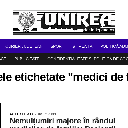
CURIER JUDEȚEAN
SPORT
ŞTIREA TA
POLITICĂ ADM
ACT
PUBLICITATE
CONFIDENȚIALITATE ȘI POLITICĂ DE CO
ele etichetate "medici de 
acum 3 ani
ACTUALITATE
Nemulțumiri majore în rândul