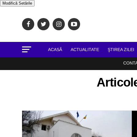
Modifică Setările
ACASĂ
ACTUALITATE
ŞTIREA ZILEI
CONT
Articol