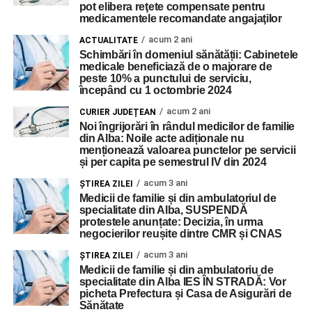
pot elibera reţete compensate pentru
medicamentele recomandate angajaţilor
acum 2 ani
ACTUALITATE
Schimbări în domeniul sănătății: Cabinetele
medicale beneficiază de o majorare de
peste 10% a punctului de serviciu,
începând cu 1 octombrie 2024
acum 2 ani
CURIER JUDEȚEAN
Noi îngrijorări în rândul medicilor de familie
din Alba: Noile acte adiționale nu
menționează valoarea punctelor pe servicii
și per capita pe semestrul IV din 2024
acum 3 ani
ŞTIREA ZILEI
Medicii de familie și din ambulatoriul de
specialitate din Alba, SUSPENDĂ
protestele anunțate: Decizia, în urma
negocierilor reușite dintre CMR și CNAS
acum 3 ani
ŞTIREA ZILEI
Medicii de familie și din ambulatoriu de
specialitate din Alba IES ÎN STRADĂ: Vor
picheta Prefectura și Casa de Asigurări de
Sănătate