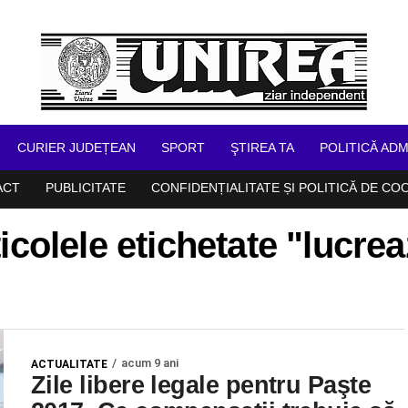
CURIER JUDEȚEAN
SPORT
ŞTIREA TA
POLITICĂ ADM
ACT
PUBLICITATE
CONFIDENȚIALITATE ȘI POLITICĂ DE CO
icolele etichetate "lucre
acum 9 ani
ACTUALITATE
Zile libere legale pentru Paşte