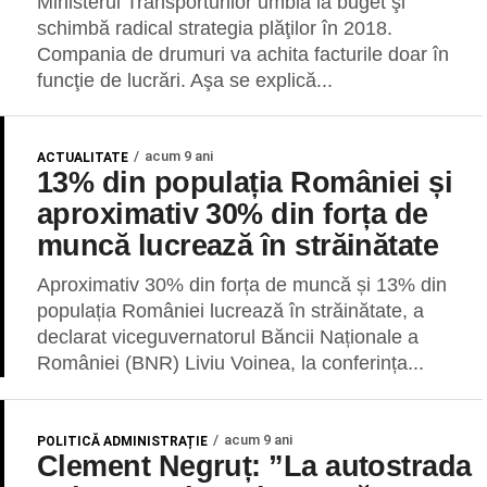
Ministerul Transporturilor umblă la buget şi
schimbă radical strategia plăţilor în 2018.
Compania de drumuri va achita facturile doar în
funcţie de lucrări. Aşa se explică...
acum 9 ani
ACTUALITATE
13% din populația României și
aproximativ 30% din forța de
muncă lucrează în străinătate
Aproximativ 30% din forța de muncă și 13% din
populația României lucrează în străinătate, a
declarat viceguvernatorul Băncii Naționale a
României (BNR) Liviu Voinea, la conferința...
acum 9 ani
POLITICĂ ADMINISTRAȚIE
Clement Negruț: ”La autostrada