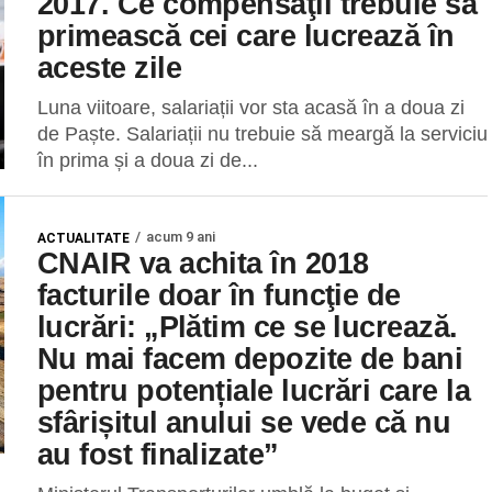
2017. Ce compensaţii trebuie să
primească cei care lucrează în
aceste zile
Luna viitoare, salariații vor sta acasă în a doua zi
de Paște. Salariații nu trebuie să meargă la serviciu
în prima și a doua zi de...
acum 9 ani
ACTUALITATE
CNAIR va achita în 2018
facturile doar în funcţie de
lucrări: „Plătim ce se lucrează.
Nu mai facem depozite de bani
pentru potențiale lucrări care la
sfârișitul anului se vede că nu
au fost finalizate”