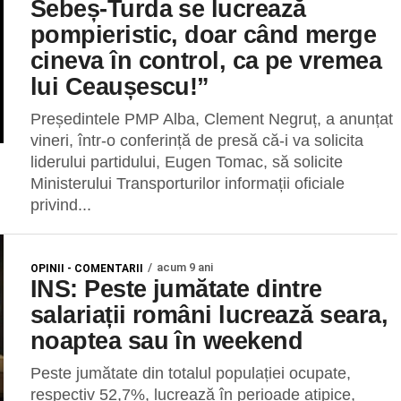
Sebeș-Turda se lucrează
pompieristic, doar când merge
cineva în control, ca pe vremea
lui Ceaușescu!”
Președintele PMP Alba, Clement Negruț, a anunțat
vineri, într-o conferință de presă că-i va solicita
liderului partidului, Eugen Tomac, să solicite
Ministerului Transporturilor informații oficiale
privind...
acum 9 ani
OPINII - COMENTARII
INS: Peste jumătate dintre
salariații români lucrează seara,
noaptea sau în weekend
Peste jumătate din totalul populației ocupate,
respectiv 52,7%, lucrează în perioade atipice,