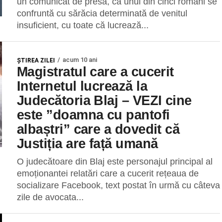
un comunicat de presă, că unul din cinci români se
confruntă cu sărăcia determinată de venitul
insuficient, cu toate că lucrează...
acum 10 ani
ŞTIREA ZILEI
Magistratul care a cucerit
Internetul lucrează la
Judecătoria Blaj – VEZI cine
este ”doamna cu pantofi
albaștri” care a dovedit că
Justiția are față umană
O judecătoare din Blaj este personajul principal al
emoționantei relatări care a cucerit rețeaua de
socializare Facebook, text postat în urmă cu câteva
zile de avocata...